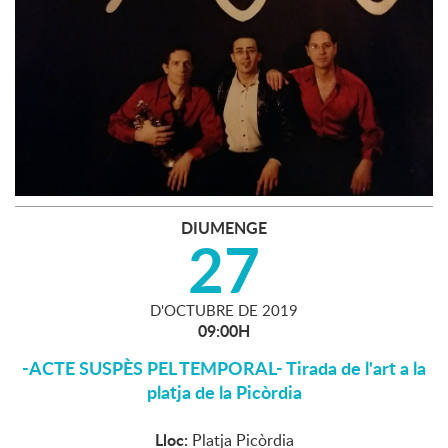
DIUMENGE
27
D'
OCTUBRE
DE
2019
09:00H
-ACTE SUSPÈS PEL TEMPORAL- Tirada de l'art a la
platja de la Picòrdia
Lloc:
Platja Picòrdia