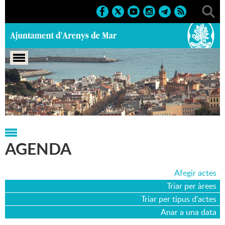
Portada
>
Agenda
>
25-10-2019
AGENDA
Afegir actes
Triar per àrees
Triar per tipus d'actes
Anar a una data