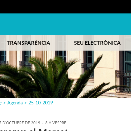
TRANSPARÈNCIA
SEU ELECTRÒNICA
ç
>
Agenda
>
25-10-2019
5
D'
OCTUBRE
DE
2019
-
8 H VESPRE