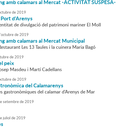
g amb calamars al Mercat -ACTIVITAT SUSPESA-
octubre
de
2019
 Port d'Arenys
'entitat de divulgació del patrimoni mariner El Moll
'
octubre
de
2019
g amb calamars al Mercat Municipal
Restaurant Les 13 Taules i la cuinera Maria Bagó
tubre
de
2019
l peix
Josep Masdeu i Martí Cadellans
octubre
de
2019
tronòmica del Calamarenys
s gastronòmiques del calamar d'Arenys de Mar
e
setembre
de
2019
e
juliol
de
2019
es