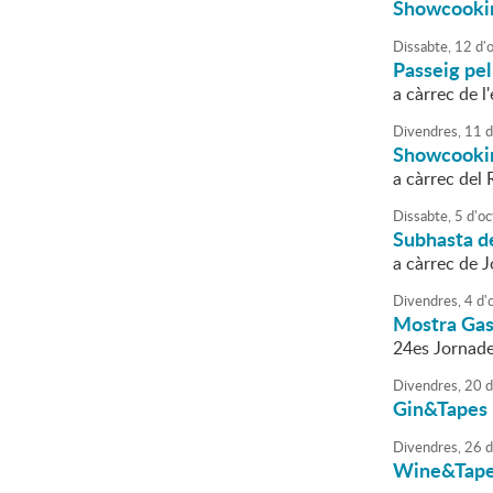
Showcookin
Dissabte,
12
d'
Passeig pel
a càrrec de l
Divendres,
11
d
Showcookin
a càrrec del 
Dissabte,
5
d'
oc
Subhasta de
a càrrec de 
Divendres,
4
d'
Mostra Gas
24es Jornade
Divendres,
20
d
Gin&Tapes
Divendres,
26
d
Wine&Tap