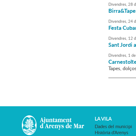
Divendres,
28
d
Birra&Tape
Divendres,
24
d
Festa Cuba
Divendres,
12
d
Sant Jordi 
Divendres,
1
de
Carnestolte
Tapes, dolços
LA VILA
Dades del municipi
Història d'Arenys