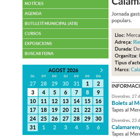
Calam
NOTÍCIES
Jornada gastr
AGENDA
populars.
BUTLLETÍ MUNICIPAL (ATR)
CURSOS
Lloc:
Merca
Adreça:
Rie
EXPOSICIONS
Durada:
De
BUSCAR FEINA
Organitza:
Tipus d'act
Marcs:
Cal
AGOST 2026
DL
DT
DC
DJ
DV
DS
DG
27
28
29
30
31
1
2
INFORMACI
3
4
5
6
7
8
9
Divendres,
27
d
10
11
12
13
14
15
16
Bolets al 
17
18
19
20
21
22
23
Tapes al Mer
24
25
26
27
28
29
30
Divendres,
23
d
Calamaren
31
1
2
3
4
5
6
Tapes al Mer