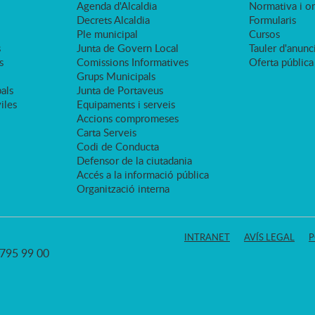
Agenda d'Alcaldia
Normativa i o
Decrets Alcaldia
Formularis
Ple municipal
Cursos
s
Junta de Govern Local
Tauler d'anunci
s
Comissions Informatives
Oferta pública
Grups Municipals
als
Junta de Portaveus
viles
Equipaments i serveis
Accions compromeses
Carta Serveis
Codi de Conducta
Defensor de la ciutadania
Accés a la informació pública
Organització interna
INTRANET
AVÍS LEGAL
P
3 795 99 00