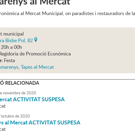
arenys al Mercat
onòmica al Mercat Municipal, on paradistes i restauradors de la v
t municipal
ra Bisbe Pol, 82
 20h a 00h
Regidoria de Promoció Econòmica
e:
Festa
amarenys
,
Tapes al Mercat
Ó RELACIONADA
e
novembre
de
2020
Mercat ACTIVITAT SUSPESA
cat
'
octubre
de
2020
ys al Mercat ACTIVITAT SUSPESA
cat