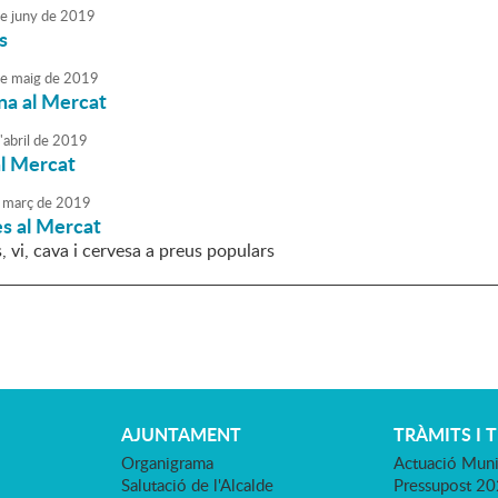
e
juny
de
2019
s
e
maig
de
2019
na al Mercat
'
abril
de
2019
al Mercat
març
de
2019
s al Mercat
, vi, cava i cervesa a preus populars
AJUNTAMENT
TRÀMITS I 
Organigrama
Actuació Muni
Salutació de l'Alcalde
Pressupost 2