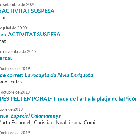
e
setembre
de
2020
es ACTIVITAT SUSPESA
cat
e
juliol
de
2020
pes ACTIVITAT SUSPESA
cat
e
novembre
de
2019
ercat
'
octubre
de
2019
de carrer:
La recepta de l'àvia Enriqueta
omo Teatris
'
octubre
de
2019
S PEL TEMPORAL- Tirada de l'art a la platja de la Picòr
ubre
de
2019
onte:
Especial Calamarenys
Marta Escandell, Christian, Noah i Isona Comí
'
octubre
de
2019