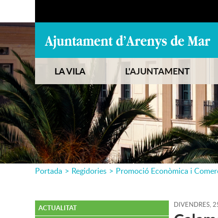
LA VILA
L'AJUNTAMENT
Portada
>
Regidories
>
Promoció Econòmica i Comer
DIVENDRES,
2
ACTUALITAT