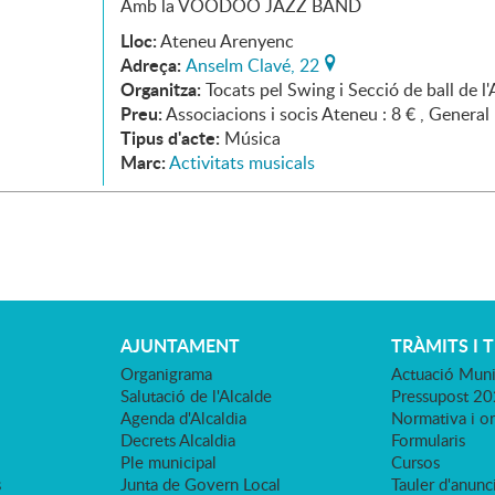
Amb la VOODOO JAZZ BAND
Lloc:
Ateneu Arenyenc
Adreça:
Anselm Clavé, 22
Organitza:
Tocats pel Swing i Secció de ball de l
Preu:
Associacions i socis Ateneu : 8 € , General 
Tipus d'acte:
Música
Marc:
Activitats musicals
AJUNTAMENT
TRÀMITS I 
Organigrama
Actuació Muni
Salutació de l'Alcalde
Pressupost 2
Agenda d'Alcaldia
Normativa i o
Decrets Alcaldia
Formularis
Ple municipal
Cursos
s
Junta de Govern Local
Tauler d'anunci