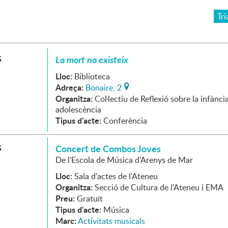
Tri
S
La mort no existeix
Lloc:
Biblioteca
Adreça:
Bonaire, 2
Organitza:
Col·lectiu de Reflexió sobre la infància
adolescència
Tipus d'acte:
Conferència
S
Concert de Combos Joves
De l'Escola de Música d'Arenys de Mar
Lloc:
Sala d'actes de l'Ateneu
Organitza:
Secció de Cultura de l'Ateneu i EMA
Preu:
Gratuït
Tipus d'acte:
Música
Marc:
Activitats musicals