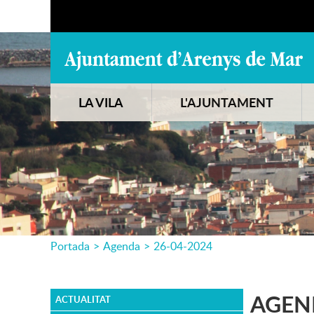
LA VILA
L'AJUNTAMENT
Portada
>
Agenda
>
26-04-2024
AGEN
ACTUALITAT