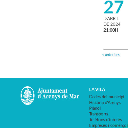
27
D'
ABRIL
DE
2024
21:00H
<
anteriors
LA VILA
Dades del municipi
Història d'Arenys
Plànol
Transports
Telèfons d'interès
Empreses i comerço