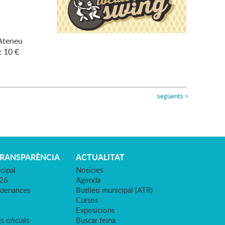
'Ateneu
: 10 €
següents
>
TRANSPARÈNCIA
ACTUALITAT
cipal
Notícies
026
Agenda
rdenances
Butlletí municipal (ATR)
Cursos
Exposicions
s oficials
Buscar feina