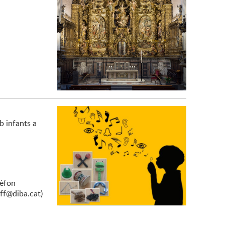
b infants a
lèfon
pff@diba.cat)