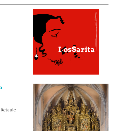
a
 Retaule