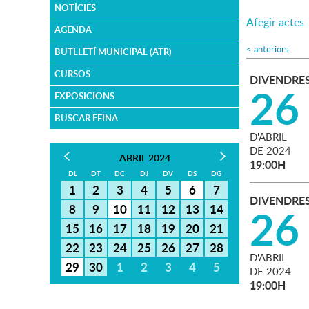
NOTÍCIES
Afegir actes
AGENDA
<
anteriors
BUTLLETÍ MUNICIPAL (ATR)
CURSOS
DIVENDRE
26
EXPOSICIONS
BUSCAR FEINA
D'
ABRIL
DE
2024
ABRIL 2024
19:00H
DL
DT
DC
DJ
DV
DS
DG
1
2
3
4
5
6
7
DIVENDRE
26
8
9
10
11
12
13
14
15
16
17
18
19
20
21
22
23
24
25
26
27
28
D'
ABRIL
29
30
1
2
3
4
5
DE
2024
19:00H