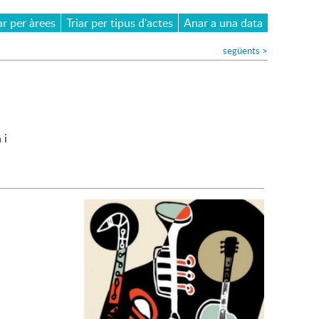
ar per àrees
Triar per tipus d'actes
Anar a una data
següents
>
 i