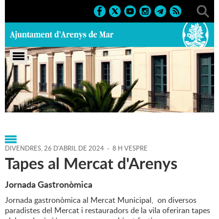
Portada
>
Regidories
>
Promoció Econòmica i
Comerç
>
Agenda
>
26-04-2024
DIVENDRES,
26
D'
ABRIL
DE
2024
-
8 H VESPRE
Tapes al Mercat d'Arenys
Jornada Gastronòmica
Jornada gastronòmica al Mercat Municipal, on diversos
paradistes del Mercat i restauradors de la vila oferiran tapes