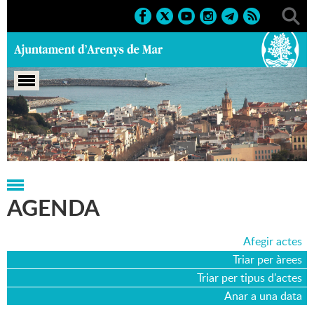
Portada
>
Agenda
>
27-05-2017
AGENDA
Afegir actes
Triar per àrees
Triar per tipus d'actes
Anar a una data