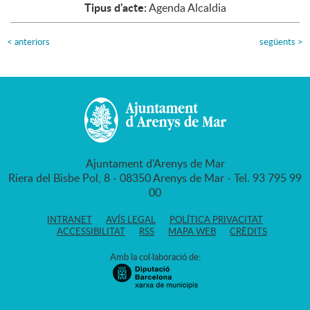
Tipus d'acte:
Agenda Alcaldia
<
anteriors
següents
>
Ajuntament d'Arenys de Mar
Riera del Bisbe Pol, 8 - 08350 Arenys de Mar - Tel. 93 795 99
00
INTRANET
AVÍS LEGAL
POLÍTICA PRIVACITAT
ACCESSIBILITAT
RSS
MAPA WEB
CRÈDITS
Amb la col·laboració de: