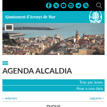
Portada
>
Agenda
>
Agenda Alcaldia
>
29-02-2024
AGENDA ALCALDIA
Triar per àrees
Anar a una data
<
anteriors
següents
>
DIJOUS