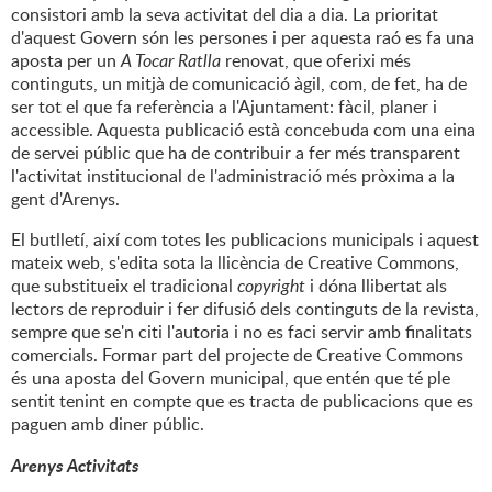
consistori amb la seva activitat del dia a dia. La prioritat
d'aquest Govern són les persones i per aquesta raó es fa una
aposta per un
A Tocar Ratlla
renovat, que oferixi més
continguts, un mitjà de comunicació àgil, com, de fet, ha de
ser tot el que fa referència a l'Ajuntament: fàcil, planer i
accessible. Aquesta publicació està concebuda com una eina
de servei públic que ha de contribuir a fer més transparent
l'activitat institucional de l'administració més pròxima a la
gent d'Arenys.
El butlletí, així com totes les publicacions municipals i aquest
mateix web, s'edita sota la llicència de Creative Commons,
que substitueix el tradicional
copyright
i dóna llibertat als
lectors de reproduir i fer difusió dels continguts de la revista,
sempre que se'n citi l'autoria i no es faci servir amb finalitats
comercials. Formar part del projecte de Creative Commons
és una aposta del Govern municipal, que entén que té ple
sentit tenint en compte que es tracta de publicacions que es
paguen amb diner públic.
Arenys Activitats