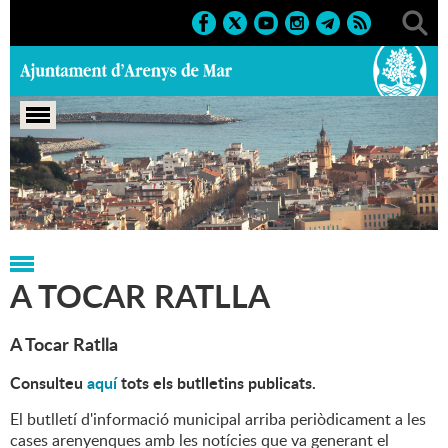
Portada
>
Regidories
>
Comunicació
>
A Tocar Ratlla
A TOCAR RATLLA
A Tocar Ratlla
Consulteu
aquí
tots els butlletins publicats.
El butlletí d'informació municipal arriba periòdicament a les
cases arenyenques amb les notícies que va generant el