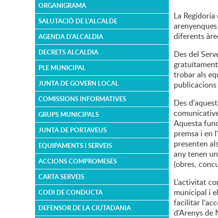
ORGANIGRAMA
La Regidoria
SALUTACIÓ DE L'ALCALDE
arenyenques e
diferents àre
AGENDA D'ALCALDIA
DECRETS ALCALDIA
Des del Serve
gratuïtament 
PLE MUNICIPAL
trobar als eq
JUNTA DE GOVERN LOCAL
publicacions
COMISSIONS INFORMATIVES
Des d'aquesta
comunicative
GRUPS MUNICIPALS
Aquesta func
JUNTA DE PORTAVEUS
premsa i en l
presenten als
EQUIPAMENTS I SERVEIS
any tenen un
ACCIONS COMPROMESES
(obres, concu
CARTA SERVEIS
L'activitat c
municipal i e
CODI DE CONDUCTA
facilitar l'a
DEFENSOR DE LA CIUTADANIA
d'Arenys de 