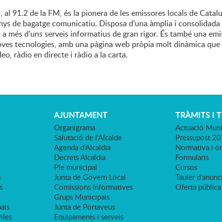
 al 91.2 de la FM, és la pionera de les emissores locals de Cata
nys de bagatge comunicatiu. Disposa d'una àmplia i consolidada
 a més d'uns serveis informatius de gran rigor. És també una em
noves tecnologies, amb una pàgina web pròpia molt dinàmica que 
eo, ràdio en directe i ràdio a la carta.
AJUNTAMENT
TRÀMITS I 
Organigrama
Actuació Muni
Salutació de l'Alcalde
Pressupost 2
Agenda d'Alcaldia
Normativa i o
Decrets Alcaldia
Formularis
Ple municipal
Cursos
s
Junta de Govern Local
Tauler d'anunci
s
Comissions Informatives
Oferta pública
Grups Municipals
als
Junta de Portaveus
viles
Equipaments i serveis