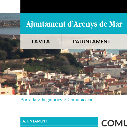
LA VILA
L'AJUNTAMENT
Portada
>
Regidories
>
Comunicació
COMU
AJUNTAMENT