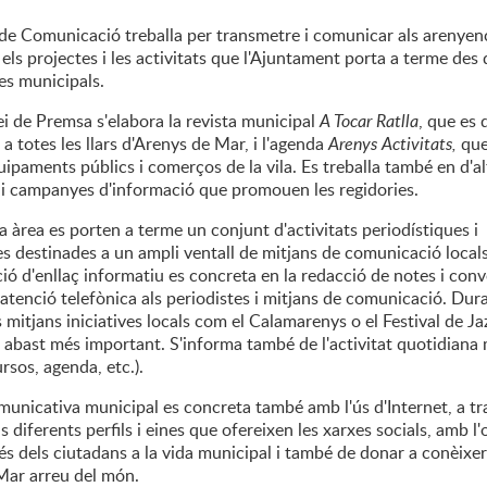
 de Comunicació treballa per transmetre i comunicar als arenyenc
ls projectes i les activitats que l'Ajuntament porta a terme des 
es municipals.
i de Premsa s'elabora la revista municipal
A Tocar Ratlla
, que es 
a totes les llars d'Arenys de Mar, i l'agenda
Arenys Activitats,
que
uipaments públics i comerços de la vila. Es treballa també en d'al
 i campanyes d'informació que promouen les regidories.
 àrea es porten a terme un conjunt d'activitats periodístiques i
s destinades a un ampli ventall de mitjans de comunicació locals
ió d'enllaç informatiu es concreta en la redacció de notes i con
'atenció telefònica als periodistes i mitjans de comunicació. Dura
 mitjans iniciatives locals com el Calamarenys o el Festival de J
 abast més important. S'informa també de l'activitat quotidiana
rsos, agenda, etc.).
omunicativa municipal es concreta també amb l'ús d'Internet, a t
ls diferents perfils i eines que ofereixen les xarxes socials, amb l'
ccés dels ciutadans a la vida municipal i també de donar a conèixer 
Mar arreu del món.