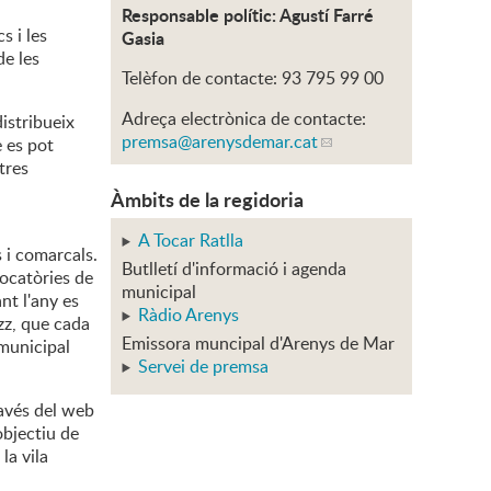
Responsable polític: Agustí Farré
s i les
Gasia
de les
Telèfon de contacte: 93 795 99 00
Adreça electrònica de contacte:
distribueix
premsa
@arenysdemar.cat
 es pot
tres
Àmbits de la regidoria
A Tocar Ratlla
 i comarcals.
Butlletí d'informació i agenda
vocatòries de
municipal
nt l'any es
Ràdio Arenys
azz, que cada
Emissora muncipal d'Arenys de Mar
 municipal
Servei de premsa
ravés del web
objectiu de
la vila