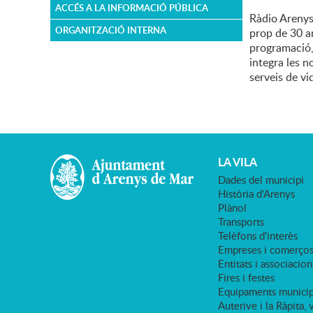
ACCÉS A LA INFORMACIÓ PÚBLICA
Ràdio Arenys,
ORGANITZACIÓ INTERNA
prop de 30 a
programació,
integra les 
serveis de vid
LA VILA
Dades del municipi
Història d'Arenys
Plànol
Transports
Telèfons d'interès
Empreses i comerço
Entitats i associacion
Fires i festes
Equipaments municip
Auterive i la Ràpita, 