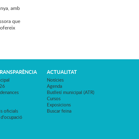
lunya, amb
issora que
ofereix
TRANSPARÈNCIA
ACTUALITAT
cipal
Notícies
026
Agenda
rdenances
Butlletí municipal (ATR)
Cursos
Exposicions
s oficials
Buscar feina
 d'ocupació