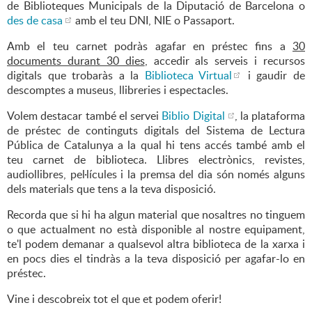
de Biblioteques Municipals de la Diputació de Barcelona o
des de casa
amb el teu DNI, NIE o Passaport.
Amb el teu carnet podràs agafar en préstec fins a
30
documents durant 30 dies
, accedir als serveis i recursos
digitals que trobaràs a la
Biblioteca Virtual
i gaudir de
descomptes a museus, llibreries i espectacles.
Volem destacar també el servei
Biblio Digital
, la plataforma
de préstec de continguts digitals del Sistema de Lectura
Pública de Catalunya a la qual hi tens accés també amb el
teu carnet de biblioteca. Llibres electrònics, revistes,
audiollibres, pel·lícules i la premsa del dia són només alguns
dels materials que tens a la teva disposició.
Recorda que si hi ha algun material que nosaltres no tinguem
o que actualment no està disponible al nostre equipament,
te'l podem demanar a qualsevol altra biblioteca de la xarxa i
en pocs dies el tindràs a la teva disposició per agafar-lo en
préstec.
Vine i descobreix tot el que et podem oferir!