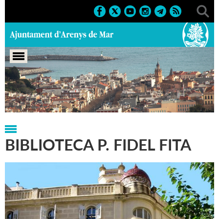
Portada
>
Regidories
>
Cultura
>
Biblioteca P. Fidel Fita
BIBLIOTECA P. FIDEL FITA