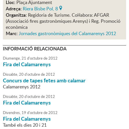
Lloc:
Plaça Ajuntament
Adreça:
Riera Bisbe Pol, 8
Organitza:
Regidoria de Turisme. Col·labora: AFGAR
(Associació fires gastronòmiques Arenys) i Reg. Promoció
econòmica
Marc:
Jornades gastronòmiques del Calamarenys 2012
INFORMACIÓ RELACIONADA
Diumenge,
21
d'
octubre
de
2012
Fira del Calamarenys
Dissabte,
20
d'
octubre
de
2012
Concurs de tapes fetes amb calamar
Calamarenys 2012
Dissabte,
20
d'
octubre
de
2012
Fira del Calamarenys
Divendres,
19
d'
octubre
de
2012
Fira del Calamarenys
També els dies 20 i 21