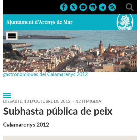
Portada
>
Agenda
>
13-10-
2012
>
Marcs
>
Culturals
>
2012
>
Jornades
gastronòmiques del Calamarenys 2012
DISSABTE,
13
D'
OCTUBRE
DE
2012
-
12 H MIGDIA
Subhasta pública de peix
Calamarenys 2012