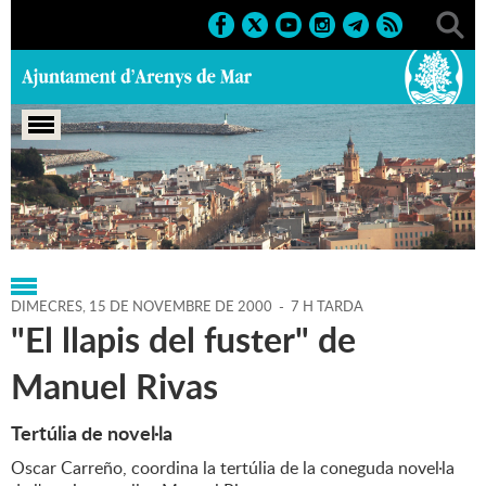
Portada
>
Regidories
>
Cultura
>
Agenda
>
15-11-2000
DIMECRES,
15
DE
NOVEMBRE
DE
2000
-
7 H TARDA
"El llapis del fuster" de
Manuel Rivas
Tertúlia de novel·la
Oscar Carreño, coordina la tertúlia de la coneguda novel·la