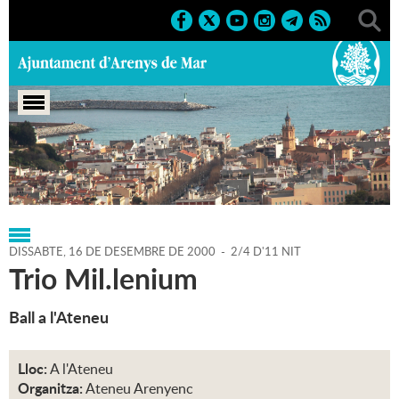
Portada
>
Regidories
>
Cultura
>
Agenda
>
16-12-2000
DISSABTE,
16
DE
DESEMBRE
DE
2000
-
2/4 D'11 NIT
Trio Mil.lenium
Ball a l'Ateneu
Lloc:
A l'Ateneu
Organitza:
Ateneu Arenyenc