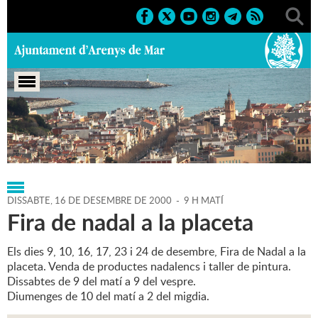
Portada
>
Regidories
>
Cultura
>
Agenda
>
16-12-2000
DISSABTE,
16
DE
DESEMBRE
DE
2000
-
9 H MATÍ
Fira de nadal a la placeta
Els dies 9, 10, 16, 17, 23 i 24 de desembre, Fira de Nadal a la
placeta. Venda de productes nadalencs i taller de pintura.
Dissabtes de 9 del matí a 9 del vespre.
Diumenges de 10 del matí a 2 del migdia.