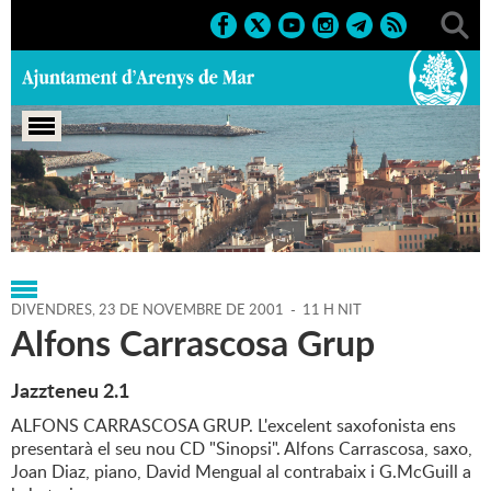
Portada
>
Regidories
>
Cultura
>
Agenda
>
23-11-2001
DIVENDRES,
23
DE
NOVEMBRE
DE
2001
-
11 H NIT
Alfons Carrascosa Grup
Jazzteneu 2.1
ALFONS CARRASCOSA GRUP. L'excelent saxofonista ens
presentarà el seu nou CD "Sinopsi". Alfons Carrascosa, saxo,
Joan Diaz, piano, David Mengual al contrabaix i G.McGuill a