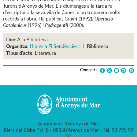
Turons d'Arenys de Mar. Els diumenges a la tarda fa
d'escriptor a la seva vila de Canet, d'on trobarem molts
records a l'obra. Ha publicat
Grumf
(1992),
Operació
Catalanicus
(1996) i
Pedragentil
(2000).
Lloc:
A la Biblioteca
Organitza:
Llibreria El Setciències
i Biblioteca
Tipus d'acte:
Literatura
Compartir
Ajuntament d'Arenys de Mar
Riera del Bisbe Pol, 8 - 08350 Arenys de Mar - Tel. 93 795 99
00