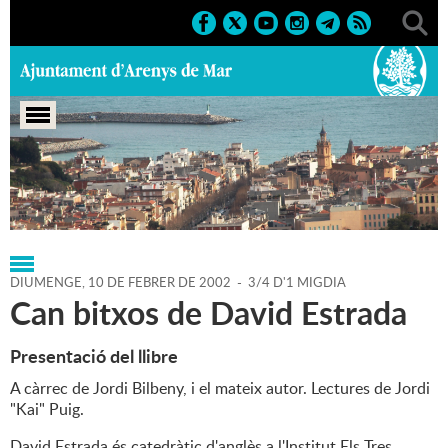
Portada
>
Regidories
>
Cultura
>
Agenda
>
10-02-2002
DIUMENGE,
10
DE
FEBRER
DE
2002
-
3/4 D'1 MIGDIA
Can bitxos de David Estrada
Presentació del llibre
A càrrec de Jordi Bilbeny, i el mateix autor. Lectures de Jordi
"Kai" Puig.
David Estrada és catedràtic d'anglès a l'Institut Els Tres