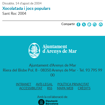
Dissabte,
14
d'
agost
de
2004
Xocolatada i jocs populars
Sant Roc 2004
Compartir
Ajuntament d'Arenys de Mar
Riera del Bisbe Pol, 8 - 08350 Arenys de Mar - Tel. 93 795 99
00
INTRANET
AVÍS LEGAL
POLÍTICA PRIVACITAT
ACCESSIBILITAT
RSS
MAPA WEB
CRÈDITS
Amb la col·laboració de: