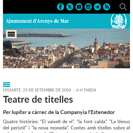
Portada
>
Agenda
>
25-09-
2004
>
Marcs
>
Culturals
>
2004
>
Teatre 2004
DISSABTE,
25
DE
SETEMBRE
DE
2004
-
6 H TARDA
Teatre de titelles
Per Iupiter
a càrrec de la Companyia l'Estenedor
Quatre històries: "El vaixell de vi", "la font calda", "La Venus
del peristil" i "la nova moneda". Contes amb titelles sobre el