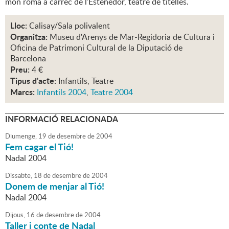
món romà a càrrec de l'Estenedor, teatre de titelles.
Lloc:
Calisay/Sala polivalent
Organitza:
Museu d'Arenys de Mar-Regidoria de Cultura i
Oficina de Patrimoni Cultural de la Diputació de
Barcelona
Preu:
4 €
Tipus d'acte:
Infantils, Teatre
Marcs:
Infantils 2004
,
Teatre 2004
INFORMACIÓ RELACIONADA
Diumenge,
19
de
desembre
de
2004
Fem cagar el Tió!
Nadal 2004
Dissabte,
18
de
desembre
de
2004
Donem de menjar al Tió!
Nadal 2004
Dijous,
16
de
desembre
de
2004
Taller i conte de Nadal