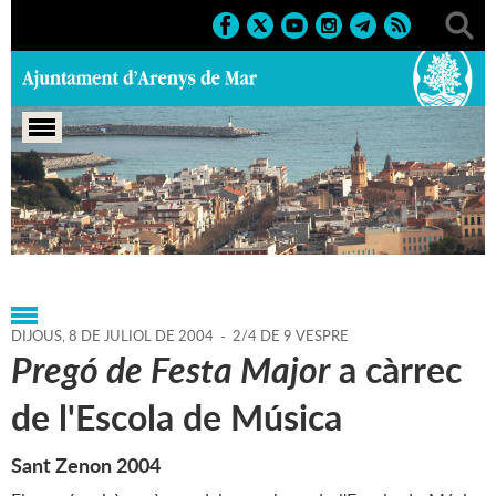
Portada
>
Agenda
>
08-07-
2004
>
Marcs
>
Festes
>
2004
>
Sant Zenon 2004
DIJOUS,
8
DE
JULIOL
DE
2004
-
2/4 DE 9 VESPRE
Pregó de Festa Major
a càrrec
de l'Escola de Música
Sant Zenon 2004