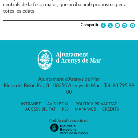
centrals de la festa major, que arriba amb propostes per a
totes les edats
Compartir
Ajuntament d'Arenys de Mar
Riera del Bisbe Pol, 8 - 08350 Arenys de Mar - Tel. 93 795 99
00
INTRANET
AVÍS LEGAL
POLÍTICA PRIVACITAT
ACCESSIBILITAT
RSS
MAPA WEB
CRÈDITS
Amb la col·laboració de: