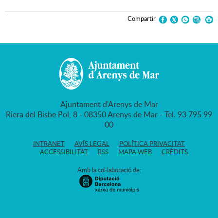
Compartir
Ajuntament d'Arenys de Mar
Riera del Bisbe Pol, 8 - 08350 Arenys de Mar - Tel. 93 795 99
00
INTRANET
AVÍS LEGAL
POLÍTICA PRIVACITAT
ACCESSIBILITAT
RSS
MAPA WEB
CRÈDITS
Amb la col·laboració de: