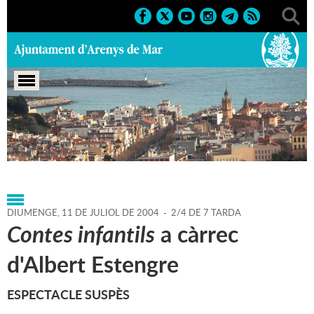
Portada
>
Agenda
>
11-07-
2004
>
Marcs
>
Festes
>
2004
>
Sant Zenon 2004
DIUMENGE,
11
DE
JULIOL
DE
2004
-
2/4 DE 7 TARDA
Contes infantils
a càrrec
d'Albert Estengre
ESPECTACLE SUSPÈS