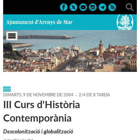
Portada
>
Agenda
>
09-11-
2004
>
Marcs
>
Societat
>
2004
>
Cursos 2004
DIMARTS,
9
DE
NOVEMBRE
DE
2004
-
2/4 DE 8 TARDA
III Curs d'Història
Contemporània
Descolonització i globalització