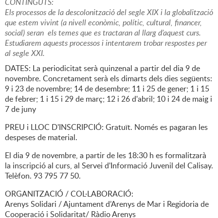
CONTINGUTS:
Els processos de la descolonització del segle XIX i la globalització
que estem vivint (a nivell econòmic, polític, cultural, financer,
social) seran els temes que es tractaran al llarg d’aquest curs.
Estudiarem aquests processos i intentarem trobar respostes per
al segle XXI.
DATES: La periodicitat serà quinzenal a partir del dia 9 de
novembre. Concretament serà els dimarts dels dies següents:
9 i 23 de novembre; 14 de desembre; 11 i 25 de gener; 1 i 15
de febrer; 1 i 15 i 29 de març; 12 i 26 d'abril; 10 i 24 de maig i
7 de juny
PREU i LLOC D'INSCRIPCIÓ: Gratuït. Només es pagaran les
despeses de material.
El dia 9 de novembre, a partir de les 18:30 h es formalitzarà
la inscripció al curs, al Servei d'Informació Juvenil del Calisay.
Telèfon. 93 795 77 50.
ORGANITZACIÓ / COL·LABORACIÓ:
Arenys Solidari / Ajuntament d’Arenys de Mar i Regidoria de
Cooperació i Solidaritat/ Ràdio Arenys