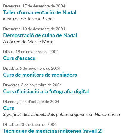
Divendres,
17
de
desembre
de
2004
Taller d'ornamentació de Nadal
a càrrec de Teresa Bisbal
Divendres,
10
de
desembre
de
2004
Demostració de cuina de Nadal
A càrrec de Mercè Mora
Dijous,
18
de
novembre
de
2004
Curs d'escacs
Dissabte,
6
de
novembre
de
2004
Curs de monitors de menjadors
Dimecres,
3
de
novembre
de
2004
Curs d'iniciació a la fotografia digital
Diumenge,
24
d'
octubre
de
2004
Curs
Significat dels símbols dels pobles originaris de Nordamèrica
Dissabte,
23
d'
octubre
de
2004
Tècniques de medicina indígenes (nivell 2)