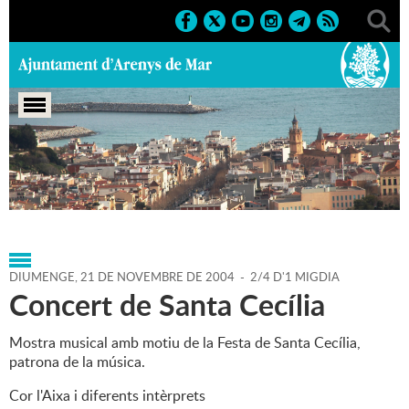
Portada
>
Agenda
>
21-11-
2004
>
Marcs
>
Culturals
>
2004
>
Concerts 2004
DIUMENGE,
21
DE
NOVEMBRE
DE
2004
-
2/4 D'1 MIGDIA
Concert de Santa Cecília
Mostra musical amb motiu de la Festa de Santa Cecília,
patrona de la música.
Cor l'Aixa i diferents intèrprets