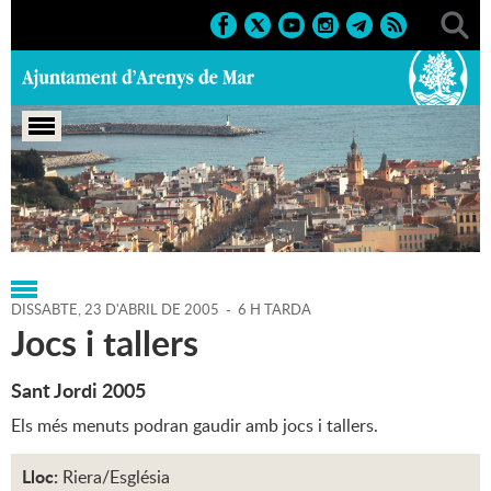
Portada
>
Regidories
>
Cultura
>
Agenda
>
23-04-2005
DISSABTE,
23
D'
ABRIL
DE
2005
-
6 H TARDA
Jocs i tallers
Sant Jordi 2005
Els més menuts podran gaudir amb jocs i tallers.
Lloc:
Riera/Església