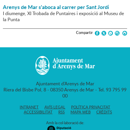
Arenys de Mar s'aboca al carrer per Sant Jordi
I diumenge, XI Trobada de Puntaires i exposició al Museu de
la Punta
Compartir
Ajuntament d'Arenys de Mar
Riera del Bisbe Pol, 8 - 08350 Arenys de Mar - Tel. 93 795 99
00
INTRANET
AVÍS LEGAL
POLÍTICA PRIVACITAT
ACCESSIBILITAT
RSS
MAPA WEB
CRÈDITS
Amb la col·laboració de: