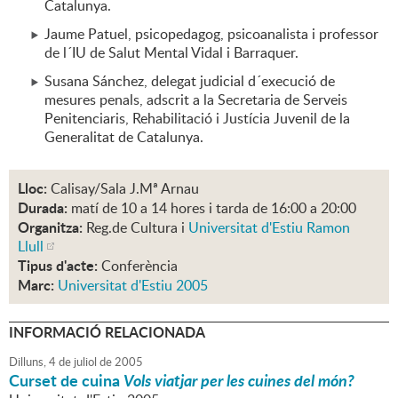
Catalunya.
Jaume Patuel, psicopedagog, psicoanalista i professor
de l´IU de Salut Mental Vidal i Barraquer.
Susana Sánchez, delegat judicial d´execució de
mesures penals, adscrit a la Secretaria de Serveis
Penitenciaris, Rehabilitació i Justícia Juvenil de la
Generalitat de Catalunya.
Lloc:
Calisay/Sala J.Mª Arnau
Durada:
matí de 10 a 14 hores i tarda de 16:00 a 20:00
Organitza:
Reg.de Cultura i
Universitat d'Estiu Ramon
Llull
Tipus d'acte:
Conferència
Marc:
Universitat d'Estiu 2005
INFORMACIÓ RELACIONADA
Dilluns,
4
de
juliol
de
2005
Curset de cuina
Vols viatjar per les cuines del món?