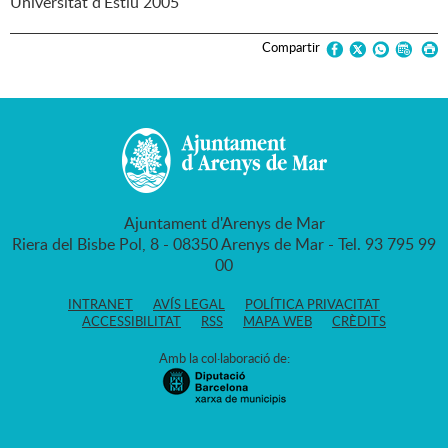
Universitat d'Estiu 2005
Compartir
Ajuntament d'Arenys de Mar
Riera del Bisbe Pol, 8 - 08350 Arenys de Mar - Tel. 93 795 99
00
INTRANET
AVÍS LEGAL
POLÍTICA PRIVACITAT
ACCESSIBILITAT
RSS
MAPA WEB
CRÈDITS
Amb la col·laboració de: