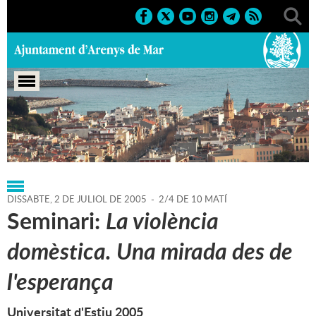
Portada
>
Regidories
>
Cultura
>
Agenda
>
02-07-2005
DISSABTE,
2
DE
JULIOL
DE
2005
-
2/4 DE 10 MATÍ
Seminari:
La violència
domèstica. Una mirada des de
l'esperança
Universitat d'Estiu 2005