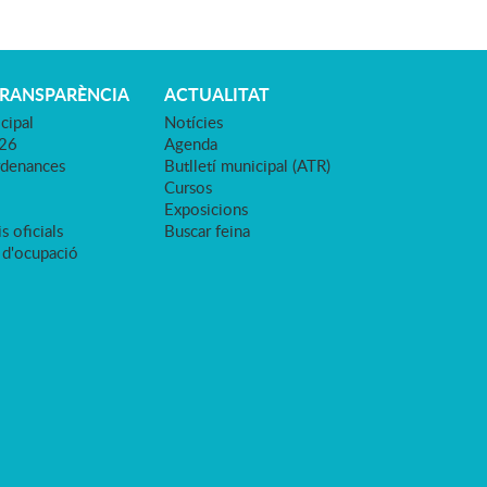
TRANSPARÈNCIA
ACTUALITAT
cipal
Notícies
026
Agenda
rdenances
Butlletí municipal (ATR)
Cursos
Exposicions
s oficials
Buscar feina
 d'ocupació