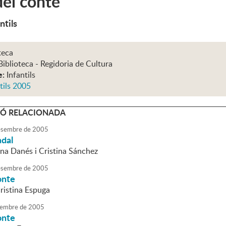
el conte
ntils
teca
Biblioteca - Regidoria de Cultura
e:
Infantils
tils 2005
Ó RELACIONADA
sembre
de
2005
adal
nna Danés i Cristina Sánchez
sembre
de
2005
onte
Cristina Espuga
embre
de
2005
onte