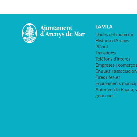
LA VILA
Dades del municipi
Història d'Arenys
Plànol
Transports
Telèfons d'interès
Empreses i comerço
Entitats i associacion
Fires i festes
Equipaments municip
Auterive i la Ràpita, 
germanes