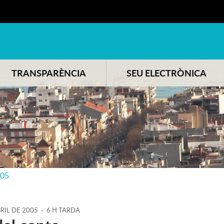
TRANSPARÈNCIA
SEU ELECTRÒNICA
005
RIL
DE
2005
-
6 H TARDA