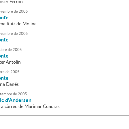
Roser Ferron
vembre
de
2005
onte
lena Ruiz de Molina
vembre
de
2005
onte
ubre
de
2005
onte
ter Antolín
bre
de
2005
onte
nna Danés
tembre
de
2005
ic d'Andersen
il a càrrec de Marimar Cuadras