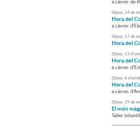
a càrrec de 
Dijous,
24
de
no
Hora del C
a càrrec d'E
Dijous,
17
de
no
Hora del C
Dijous,
13
d'
oct
Hora del C
a càrrec d'Es
Dijous,
6
d'
octu
Hora del C
a càrrec d'A
Dijous,
29
de
se
El món màg
Taller infant