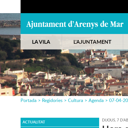
LA VILA
L'AJUNTAMENT
Portada
>
Regidories
>
Cultura
>
Agenda
>
07-04-2
DIJOUS,
7
D'
AB
ACTUALITAT