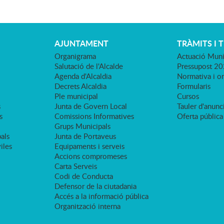
AJUNTAMENT
TRÀMITS I 
Organigrama
Actuació Muni
Salutació de l'Alcalde
Pressupost 2
Agenda d'Alcaldia
Normativa i o
Decrets Alcaldia
Formularis
Ple municipal
Cursos
s
Junta de Govern Local
Tauler d'anunci
s
Comissions Informatives
Oferta pública
Grups Municipals
als
Junta de Portaveus
viles
Equipaments i serveis
Accions compromeses
Carta Serveis
Codi de Conducta
Defensor de la ciutadania
Accés a la informació pública
Organització interna