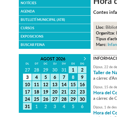
Hora d
NOTÍCIES
Contes infa
AGENDA
BUTLLETÍ MUNICIPAL (ATR)
Lloc:
Biblio
CURSOS
Organitza:
EXPOSICIONS
Tipus d'act
Marc:
Infan
BUSCAR FEINA
INFORMACI
AGOST 2026
DL
DT
DC
DJ
DV
DS
DG
Dijous,
22
de
de
27
28
29
30
31
1
2
Taller de N
3
4
5
6
7
8
9
a càrrec d'A
10
11
12
13
14
15
16
Dijous,
15
de
de
17
18
19
20
21
22
23
Hora del C
a càrrec de 
24
25
26
27
28
29
30
31
1
2
3
4
5
6
Dijous,
1
de
des
Hora del C