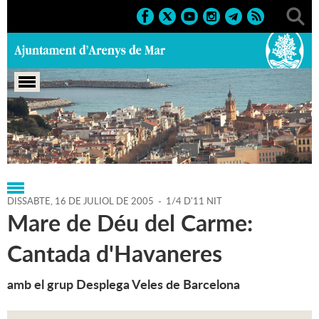
Portada
>
Regidories
>
Cultura
>
Agenda
>
16-07-2005
DISSABTE,
16
DE
JULIOL
DE
2005
-
1/4 D'11 NIT
Mare de Déu del Carme:
Cantada d'Havaneres
amb el grup Desplega Veles de Barcelona