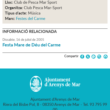
Lloc:
Club de Pesca Mar Sport
Organitza:
Club Pesca Mar-Sport
Tipus d'acte:
Música
Marc:
Festes del Carme
INFORMACIÓ RELACIONADA
Dissabte,
16
de
juliol
de
2005
Festa Mare de Déu del Carme
Compartir
Ajuntament d'Arenys de Mar
Riera del Bisbe Pol, 8 - 08350 Arenys de Mar - Tel. 93 795 99
00