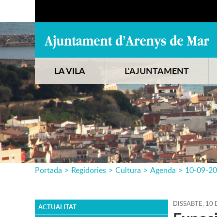
LA VILA
L'AJUNTAMENT
Portada
>
Regidories
>
Cultura
>
Agenda
>
10-09-2
DISSABTE,
10
ACTUALITAT