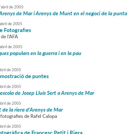
'
abril
de
2005
d'Arenys de Mar i Arenys de Munt en el negoci de la punta
abril
de
2005
e Fotografies
l de l'AFA
abril
de
2005
ques populars en la guerra i en la pau
bril
de
2005
emostració de puntes
bril
de
2005
'escola de Josep Lluís Sert a Arenys de Mar
bril
de
2005
 de la riera d'Arenys de Mar
 fotografies de Rafel Calopa
bril
de
2005
otogràfica de Francesc Petit i Riera