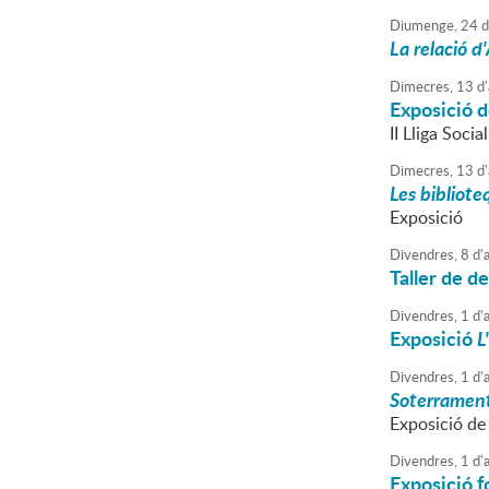
Diumenge,
24
d
La relació 
Dimecres,
13
d'
Exposició d
II Lliga Socia
Dimecres,
13
d'
Les bibliote
Exposició
Divendres,
8
d'
a
Taller de d
Divendres,
1
d'
a
Exposició
L
Divendres,
1
d'
a
Soterrament
Exposició de
Divendres,
1
d'
a
Exposició f