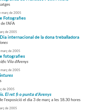
satges
e
març
de
2005
e Fotografies
l de l'AFA
arç
de
2005
Dia internacional de la dona treballadora
dones
març
de
2005
e fotografies
ràfic Vila d'Arenys
març
de
2005
intures
s
ç
de
2005
is. El ret fi o punta d'Arenys
e l'exposició el dia 3 de març a les 18.30 hores
arç
de
2005