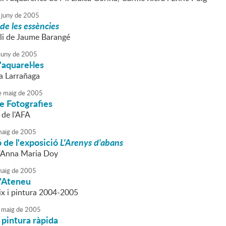
juny
de
2005
 de les essències
oli de Jaume Barangé
juny
de
2005
'aquarel·les
a Larrañaga
e
maig
de
2005
e Fotografies
l de l'AFA
aig
de
2005
 de l'exposició
L'Arenys d'abans
d'Anna Maria Doy
aig
de
2005
l'Ateneu
ix i pintura 2004-2005
maig
de
2005
pintura ràpida