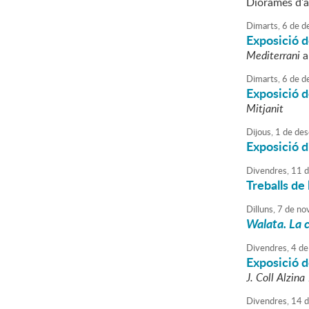
Diorames d'ar
Dimarts,
6
de
d
Exposició de
Mediterrani
a
Dimarts,
6
de
d
Exposició d
Mitjanit
Dijous,
1
de
des
Exposició d
Divendres,
11
d
Treballs de
Dilluns,
7
de
no
Walata. La c
Divendres,
4
de
Exposició d
J. Coll Alzin
Divendres,
14
d