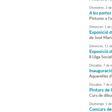
Divendres,
3
de
A les portes
Pintures a l'
Dimecres,
1
de
Exposició d
de José Mari
Dimecres,
11
d
Exposició d
II Lliga Socia
Dissabte,
7
de
m
Inauguració
Aquarel·les 
Dissabte,
7
de
m
Pintors de 
Curs de dibu
Diumenge,
1
de
Concurs de 