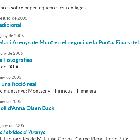
bres sobre paper. aquearel·les i collages
e
juliol
de
2005
adicional
juny
de
2005
ar i Arenys de Munt en el negoci de la Punta. Finals del 
juny
de
2005
e Fotografies
l de l'AFA
uny
de
2005
 una ficció real
de muntanya: Montseny - Pirineus - Himàlaia
uny
de
2005
l'oli d'Anna Olsen Back
juny
de
2005
is i eixides d´Arenys
oli i aquarel·les de M. Lluïsa Gorina, Carme Riera i Enric Puig