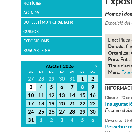
Exposi
NOTÍCIES
Homes i don
AGENDA
BUTLLETÍ MUNICIPAL (ATR)
Exposició del 
CURSOS
Lloc:
Plaça
EXPOSICIONS
Durada:
fi
BUSCAR FEINA
Organitza:
Preu:
Entra
Tipus d'act
AGOST 2026
Marc:
Expo
DL
DT
DC
DJ
DV
DS
DG
27
28
29
30
31
1
2
3
4
5
6
7
8
9
INFORMACI
10
11
12
13
14
15
16
Dimarts,
20
de
17
18
19
20
21
22
23
Inauguració 
Error en el si
24
25
26
27
28
29
30
31
1
2
3
4
5
6
Divendres,
16
d
Pessebre m