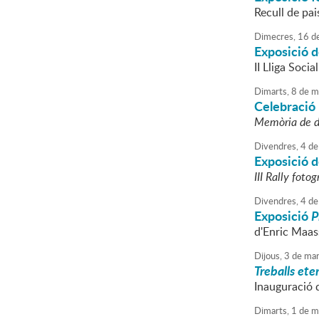
Recull de pai
Dimecres,
16
d
Exposició d
II Lliga Socia
Dimarts,
8
de
m
Celebració 
Memòria de 
Divendres,
4
de
Exposició d
III Rally fotog
Divendres,
4
de
Exposició
P
d'Enric Maas
Dijous,
3
de
mar
Treballs eter
Inauguració d
Dimarts,
1
de
m