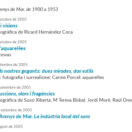
Arenys de Mar. de 1900 a 1953
octubre
de
2005
i visions
togràfica de Ricard Hernández Coca
octubre
de
2005
'aquarel·les
anovas
tembre
de
2005
ls nostres gegants: dues mirades, dos estils
: fotografia i surrealisme; Carme Porcel: aquarel·les
setembre
de
2005
ccions, olors i fragàncies
ogràfica de Sussi Xiberta, M Teresa Bisbal, Jordi Moré, Raül Dre
setembre
de
2005
Arenys de Mar. La indústria local del suro
agost
de
2005