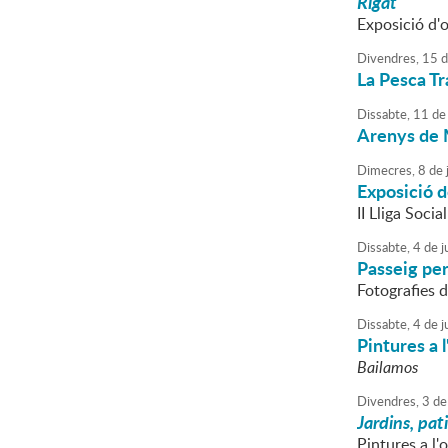
Rigat
Exposició d'o
Divendres,
15
d
La Pesca Tr
Dissabte,
11
de
Arenys de M
Dimecres,
8
de
Exposició d
II Lliga Socia
Dissabte,
4
de
j
Passeig per
Fotografies 
Dissabte,
4
de
j
Pintures a 
Bailamos
Divendres,
3
de
Jardins, pat
Pintures a l'