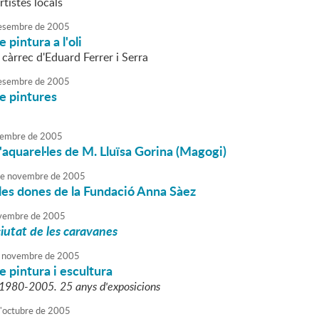
tistes locals
esembre
de
2005
 pintura a l'oli
 càrrec d'Eduard Ferrer i Serra
esembre
de
2005
e pintures
embre
de
2005
'aquarel·les de M. Lluïsa Gorina (Magogi)
e
novembre
de
2005
 les dones de la Fundació Anna Sàez
vembre
de
2005
iutat de les caravanes
novembre
de
2005
e pintura i escultura
a 1980-2005. 25 anys d'exposicions
'
octubre
de
2005