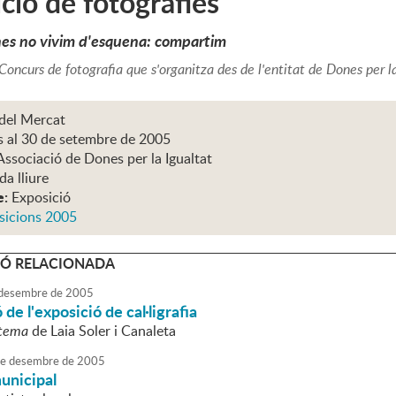
ció de fotografies
es no vivim d'esquena: compartim
Concurs de fotografia que s'organitza des de l'entitat de Dones per l
 del Mercat
ns al 30 de setembre de 2005
Associació de Dones per la Igualtat
da lliure
e:
Exposició
sicions 2005
Ó RELACIONADA
desembre
de
2005
de l'exposició de cal·ligrafia
stema
de Laia Soler i Canaleta
e
desembre
de
2005
unicipal