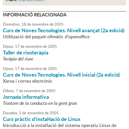
INFORMACIÓ RELACIONADA
Divendres,
18
de
novembre
de
2005
Curs de Noves Tecnologies. Nivell avançat (2a edició)
Utilització del paquet ofimàtic d'openoffice
Dijous,
17
de
novembre
de
2005
Taller de risoteràpia
Teràpia del riure
Dijous,
17
de
novembre
de
2005
Curs de Noves Tecnologies. Nivell inicial (2a edició)
Xarxa i correu electrònic
Dilluns,
7
de
novembre
de
2005
Jornada informativa
Trastorn de la conducta en la gent gran
Dissabte,
5
de
novembre
de
2005
Curs pràctic d'instal·lació de Linux
Introducció a la instal·lació del sistema operatiu Linux de