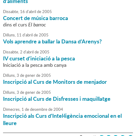
d'aliments
Dissabte,
16
d'
abril
de
2005
Concert de música barroca
dins el curs
El barroc
Dilluns,
11
d'
abril
de
2005
Vols aprendre a ballar la Dansa d'Arenys?
Dissabte,
2
d'
abril
de
2005
IV curset d'iniciació a la pesca
Iniciació a la pesca amb canya
Dilluns,
3
de
gener
de
2005
Inscripció al Curs de Monitors de menjador
Dilluns,
3
de
gener
de
2005
Inscripció al Curs de Disfresses i maquillatge
Dimecres,
1
de
desembre
de
2004
Inscripció als Curs d'Intel·ligència emocional en el
lleure