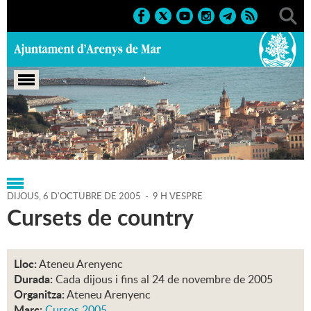
Portada
>
Regidories
>
Cultura
>
Agenda
>
06-10-2005
DIJOUS,
6
D'
OCTUBRE
DE
2005
-
9 H VESPRE
Cursets de country
Lloc:
Ateneu Arenyenc
Durada:
Cada dijous i fins al 24 de novembre de 2005
Organitza:
Ateneu Arenyenc
Marc:
Cursos 2005