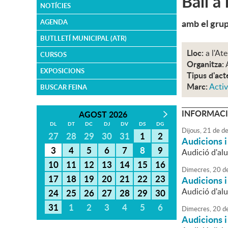
Ball a
NOTÍCIES
amb el grup
AGENDA
BUTLLETÍ MUNICIPAL (ATR)
Lloc:
a l'At
CURSOS
Organitza:
EXPOSICIONS
Tipus d'act
Marc:
Activ
BUSCAR FEINA
INFORMACI
AGOST 2026
DL
DT
DC
DJ
DV
DS
DG
Dijous,
21
de
de
27
28
29
30
31
1
2
Audicions 
3
4
5
6
7
8
9
Audició d'alu
10
11
12
13
14
15
16
Dimecres,
20
d
17
18
19
20
21
22
23
Audicions 
Audició d'al
24
25
26
27
28
29
30
31
1
2
3
4
5
6
Dimecres,
20
d
Audicions 