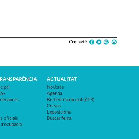
Compartir
TRANSPARÈNCIA
ACTUALITAT
cipal
Notícies
026
Agenda
rdenances
Butlletí municipal (ATR)
Cursos
Exposicions
s oficials
Buscar feina
 d'ocupació