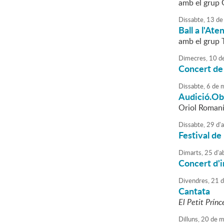
amb el grup 
Dissabte,
13
de
Ball a l'Ate
amb el grup 
Dimecres,
10
d
Concert de
Dissabte,
6
de
m
Audició.Obr
Oriol Romaní,
Dissabte,
29
d'
a
Festival de
Dimarts,
25
d'
ab
Concert d'
Divendres,
21
d
Cantata
El Petit Prínc
Dilluns,
20
de
m