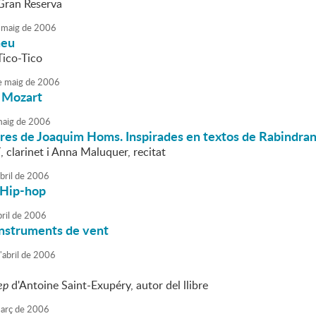
Gran Reserva
maig
de
2006
neu
Tico-Tico
e
maig
de
2006
 Mozart
aig
de
2006
es de Joaquim Homs. Inspirades en textos de Rabindrana
 clarinet i Anna Maluquer, recitat
bril
de
2006
 Hip-hop
ril
de
2006
instruments de vent
'
abril
de
2006
ep
d'Antoine Saint-Exupéry, autor del llibre
arç
de
2006