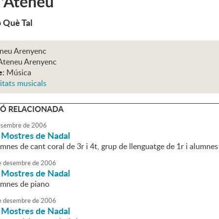
 l'Ateneu
 Què Tal
eneu Arenyenc
Ateneu Arenyenc
e:
Música
itats musicals
Ó RELACIONADA
sembre
de
2006
i Mostres de Nadal
mnes de cant coral de 3r i 4t, grup de llenguatge de 1r i alumnes
e
desembre
de
2006
i Mostres de Nadal
umnes de piano
e
desembre
de
2006
i Mostres de Nadal