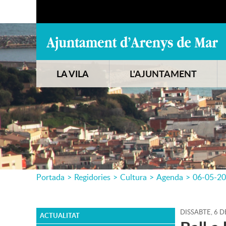
LA VILA
L'AJUNTAMENT
Portada
>
Regidories
>
Cultura
>
Agenda
>
06-05-2
DISSABTE,
6
D
ACTUALITAT