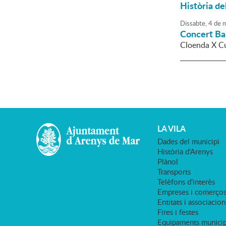
Història de
Dissabte,
4
de
m
Concert Ba
Cloenda X Cu
LA VILA
Dades del municipi
Història d'Arenys
Plànol
Transports
Telèfons d'interès
Empreses i comerço
Entitats i associacion
Fires i festes
Equipaments municip