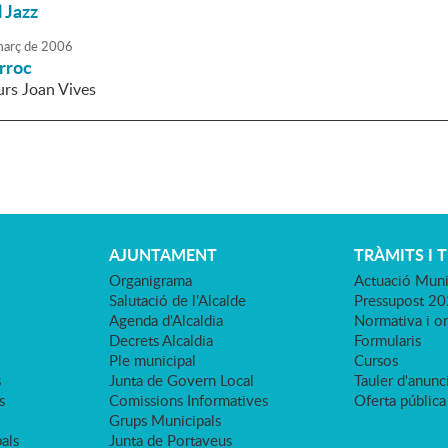
l Jazz
arç
de
2006
rroc
rs Joan Vives
AJUNTAMENT
TRÀMITS I 
Organigrama
Actuació Muni
Salutació de l'Alcalde
Pressupost 2
Agenda d'Alcaldia
Normativa i o
Decrets Alcaldia
Formularis
Ple municipal
Cursos
s
Junta de Govern Local
Tauler d'anunci
s
Comissions Informatives
Oferta pública
Grups Municipals
als
Junta de Portaveus