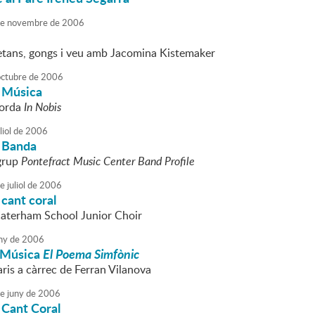
e
novembre
de
2006
etans, gongs i veu amb Jacomina Kistemaker
octubre
de
2006
 Música
corda
In Nobis
liol
de
2006
 Banda
 grup
Pontefract Music Center Band Profile
e
juliol
de
2006
cant coral
Caterham School Junior Choir
ny
de
2006
 Música
El Poema Simfònic
is a càrrec de Ferran Vilanova
e
juny
de
2006
 Cant Coral