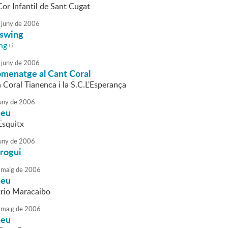
Cor Infantil de Sant Cugat
juny
de
2006
 swing
ng
juny
de
2006
menatge al Cant Coral
a Coral Tianenca i la S.C.L'Esperança
uny
de
2006
neu
Esquitx
uny
de
2006
Grogui
maig
de
2006
neu
trio Maracaibo
maig
de
2006
neu