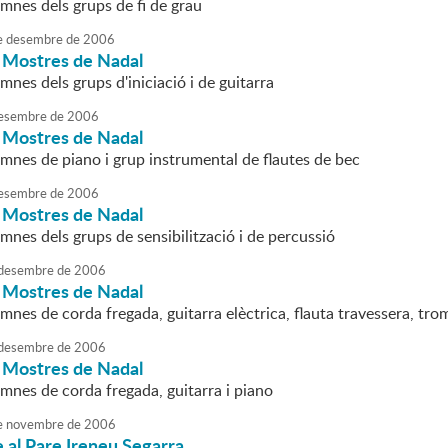
mnes dels grups de fi de grau
e
desembre
de
2006
i Mostres de Nadal
mnes dels grups d'iniciació i de guitarra
esembre
de
2006
i Mostres de Nadal
umnes de piano i grup instrumental de flautes de bec
esembre
de
2006
i Mostres de Nadal
mnes dels grups de sensibilització i de percussió
desembre
de
2006
i Mostres de Nadal
mnes de corda fregada, guitarra elèctrica, flauta travessera, tro
desembre
de
2006
i Mostres de Nadal
mnes de corda fregada, guitarra i piano
e
novembre
de
2006
al Pare Ireneu Segarra