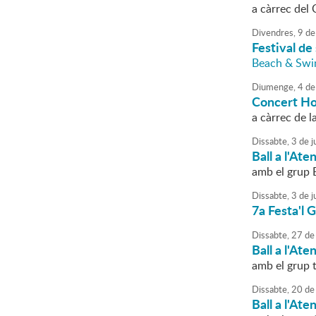
a càrrec del 
Divendres,
9
de
Festival de
Beach & Swi
Diumenge,
4
de
Concert Ho
a càrrec de l
Dissabte,
3
de
j
Ball a l'Ate
amb el grup 
Dissabte,
3
de
j
7a Festa'l 
Dissabte,
27
de
Ball a l'Ate
amb el grup 
Dissabte,
20
de
Ball a l'Ate