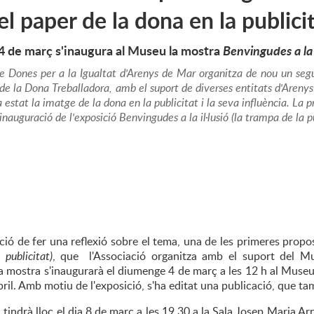
el paper de la dona en la publici
 de març s'inaugura al Museu la mostra
Benvingudes a la i
de Dones per a la Igualtat d'Arenys de Mar organitza de nou un segui
 de la Dona Treballadora, amb el suport de diverses entitats d'Areny
a estat la imatge de la dona en la publicitat i la seva influència. L
inauguració de l'exposició
Benvingudes a la il·lusió (la trampa de la p
ió de fer una reflexió sobre el tema, una de les primeres propost
publicitat)
, que l'Associació organitza amb el suport del Mu
a mostra s'inaugurarà el diumenge 4 de març a les 12 h al Museu
abril. Amb motiu de l'exposició, s'ha editat una publicació, que 
l tindrà lloc el dia 8 de març a les 19.30 a la Sala Josep Maria A