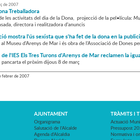
ç
de
2007
ona Treballadora
e les activitats del dia de la Dona, projecció de la pel•lícula:
Muj
ada, directora i realitzadora d'anuncis
ió mostra l'ús sexista que s'ha fet de la dona en la public
r al Museu d'Arenys de Mar i és obra de l'Associació de Dones per
 de l'IES Els Tres Turons d'Arenys de Mar reclamen la igua
 pancarta el pròxim dijous 8 de març
e
febrer
de
2007
AJUNTAMENT
TRÀMITS I 
Organigrama
Actuació Muni
Salutació de l'Alcalde
Pressupost 2
Agenda d'Alcaldia
Normativa i o