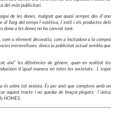
ca del món publicitari.
sigui de les dones, malgrat que quasi sempre des d´una
l llarg del temps l´estètica, l´estil i els productes dels
 es dona a les dones no ha canviat tant.
, com a element decoratiu, com a incitadora a la compra
ncies meravelloses, doncs la publicitat actual sembla que
t així” les diferències de gènere, quan en realitat les
rodueixen d´igual manera en totes les societats. L´espai
lta és sobre tot sexista. És per això que comptem amb un
icar aquest tracte i no quedar de braços plegats: l´única
 als HOMES.