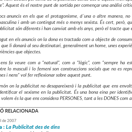
”. Aquest és el nostre punt de sortida per començar una anàlisi críti
cs anuncis en els que el protagonisme, d´una o altre manera, no 
asculina i amb un contingut més o menys sexista. És cert, però, que a
blicitat són diferents i han canviat amb els anys, però el tracte que
gut en els anuncis on la dona es tractada com a objecte de consum
 que li donarà al seu destinatari, generalment un home, unes experiè
iències que objectes.
 ens fa veure com a “natural”, com a “lògic”, com “sempre ha esta
ntre lo masculí i lo femení son construccions socials que no es rep
es i nens” vol fer reflexionar sobre aquest punt.
ón on la publicitat no desapareixerà i la publicitat que ens envo
dentificar el sexisme en la publicitat. És una bona eina per identif
ue volem és la que ens considera PERSONES, tant a les DONES com
Ó RELACIONADA
l
de
2007
a :
La Publicitat des de dins