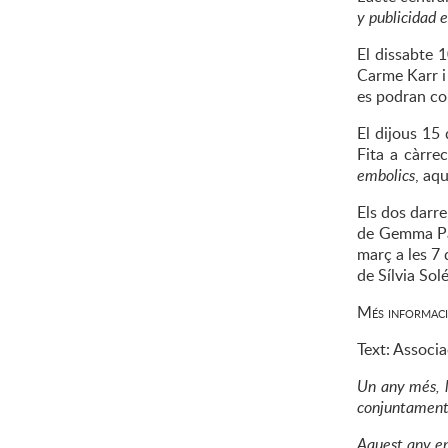
y publicidad e
El dissabte 
Carme Karr i
es podran co
El dijous 15 
Fita a càrre
embolics
, aq
Els dos darre
de Gemma P
març a les 7 
de Sílvia Sol
Més informació
Text: Associa
Un any més, l
conjuntament 
Aquest any en