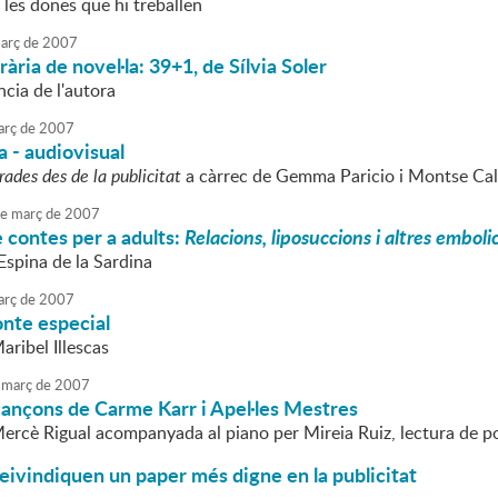
les dones que hi treballen
arç
de
2007
erària de novel·la: 39+1, de Sílvia Soler
cia de l'autora
rç
de
2007
 - audiovisual
rades des de la publicitat
a càrrec de Gemma Paricio i Montse Ca
e
març
de
2007
 contes per a adults:
Relacions, liposuccions i altres emboli
'Espina de la Sardina
rç
de
2007
nte especial
aribel Illescas
març
de
2007
cançons de Carme Karr i Apel·les Mestres
Mercè Rigual acompanyada al piano per Mireia Ruiz, lectura de
eivindiquen un paper més digne en la publicitat