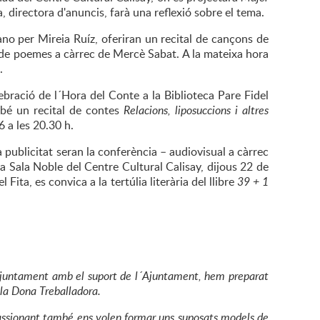
, directora d'anuncis, farà una reflexió sobre el tema.
ano per Mireia Ruíz, oferiran un recital de cançons de
a de poemes a càrrec de Mercè Sabat. A la mateixa hora
.
lebració de l´Hora del Conte a la Biblioteca Pare Fidel
ambé un recital de contes
Relacions, liposuccions i altres
6 a les 20.30 h.
a publicitat seran la conferència – audiovisual a càrrec
a la Sala Noble del Centre Cultural Calisay, dijous 22 de
Fita, es convica a la tertúlia literària del llibre
39 + 1
, juntament amb el suport de l´Ajuntament, hem preparat
la Dona Treballadora.
assionant també ens volen formar uns suposats models de