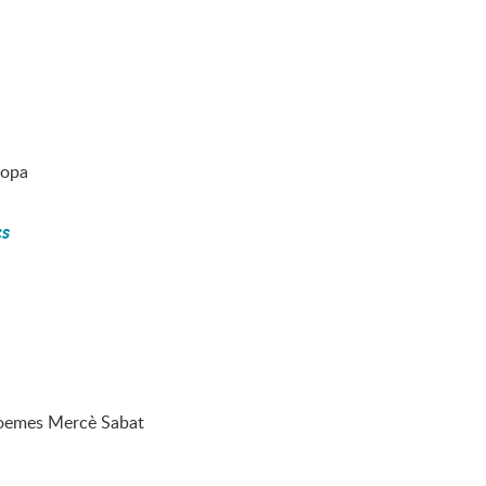
lopa
cs
 poemes Mercè Sabat