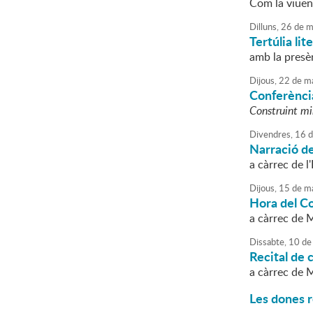
Com la viuen 
Dilluns,
26
de
m
Tertúlia lit
amb la presèn
Dijous,
22
de
ma
Conferència
Construint mi
Divendres,
16
d
Narració de
a càrrec de l
Dijous,
15
de
ma
Hora del Co
a càrrec de M
Dissabte,
10
de
Recital de 
a càrrec de 
Les dones r