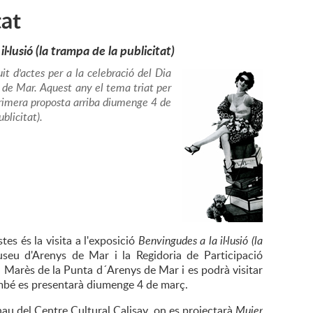
tat
l·lusió (la trampa de la publicitat)
t d'actes per a la celebració del Dia
s de Mar. Aquest any el tema triat per
a primera proposta arriba diumenge 4 de
ublicitat)
.
es és la visita a l'exposició
Benvingudes a la il·lusió (la
seu d'Arenys de Mar i la Regidoria de Participació
 Marès de la Punta d´Arenys de Mar i es podrà visitar
també es presentarà diumenge 4 de març.
rnau del Centre Cultural Calisay, on es projectarà
Mujer