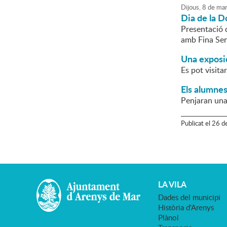
Dijous,
8
de
mar
Dia de la D
Presentació d
amb Fina Sens
Una exposic
Es pot visita
Els alumnes
Penjaran una
Publicat
el
26
d
LA VILA
Dades del municipi
Història d'Arenys
Plànol