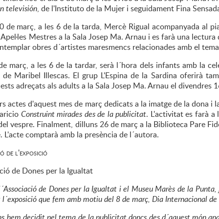
n televisión
, de l'Instituto de la Mujer i seguidament Fina Sensada
10 de març, a les 6 de la tarda, Mercè Rigual acompanyada al pi
 Apel·les Mestres a la Sala Josep Ma. Arnau i es farà una lectur
ntemplar obres d´artistes maresmencs relacionades amb el tema
de març, a les 6 de la tardar, serà l´hora dels infants amb la ce
c de Maribel Illescas. El grup L'Espina de la Sardina oferirà t
uests adreçats als adults a la Sala Josep Ma. Arnau el divendres 1
rs actes d'aquest mes de març dedicats a la imatge de la dona i l
aricio
Construint mirades des de la publicitat
. L'activitat es farà 
del vespre. Finalment, dilluns 26 de març a la Biblioteca Pare Fidel 
é. L'acte comptarà amb la presència de l´autora.
 de l'exposició
ció de Dones per la Igualtat
´Associació de Dones per la Igualtat i el Museu Marès de la Punta
l´exposició que fem amb motiu del 8 de març, Dia Internacional de 
s hem decidit pel tema de la publicitat doncs des d´aquest món ap