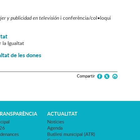
er y publicidad en televisión
i conferència/col•loqui
itat
 la Igualtat
ltat de les dones
Compartir
TRANSPARÈNCIA
ACTUALITAT
cipal
Notícies
026
Agenda
rdenances
Butlletí municipal (ATR)