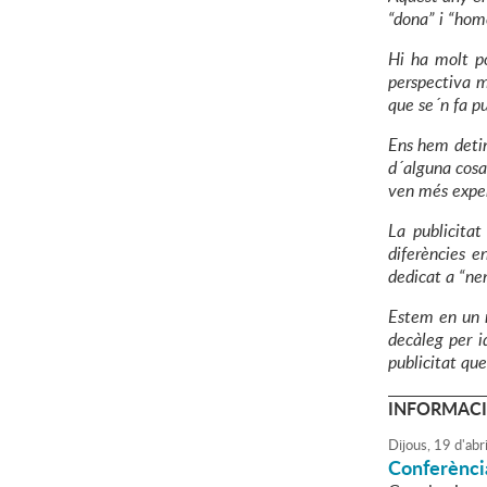
“dona” i “home
Hi ha molt po
perspectiva m
que se´n fa pu
Ens hem detin
d´alguna cosa
ven més exper
La publicitat
diferències e
dedicat a “nen
Estem en un m
decàleg per i
publicitat q
INFORMACI
Dijous,
19
d'
abri
Conferènci