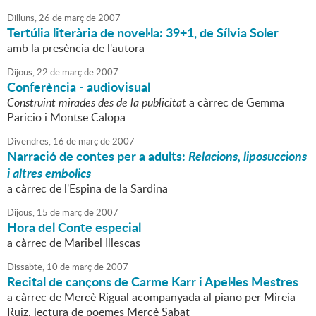
Dilluns,
26
de
març
de
2007
Tertúlia literària de novel·la: 39+1, de Sílvia Soler
amb la presència de l'autora
Dijous,
22
de
març
de
2007
Conferència - audiovisual
Construint mirades des de la publicitat
a càrrec de Gemma
Paricio i Montse Calopa
Divendres,
16
de
març
de
2007
Narració de contes per a adults:
Relacions, liposuccions
i altres embolics
a càrrec de l'Espina de la Sardina
Dijous,
15
de
març
de
2007
Hora del Conte especial
a càrrec de Maribel Illescas
Dissabte,
10
de
març
de
2007
Recital de cançons de Carme Karr i Apel·les Mestres
a càrrec de Mercè Rigual acompanyada al piano per Mireia
Ruiz, lectura de poemes Mercè Sabat