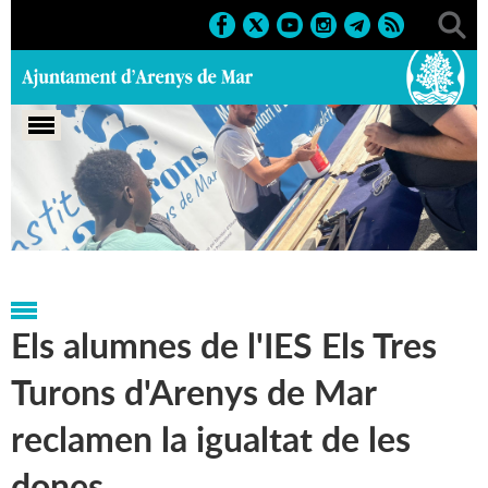
Portada
>
Notícies
>
Marcs
>
Culturals
>
2007
>
Dia de la
Dona 2007
Els alumnes de l'IES Els Tres
Turons d'Arenys de Mar
reclamen la igualtat de les
dones