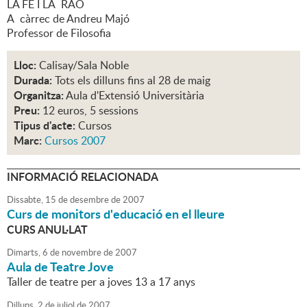
LA FE I LA RAÓ
A càrrec de Andreu Majó
Professor de Filosofia
Lloc:
Calisay/Sala Noble
Durada:
Tots els dilluns fins al 28 de maig
Organitza:
Aula d'Extensió Universitària
Preu:
12 euros, 5 sessions
Tipus d'acte:
Cursos
Marc:
Cursos 2007
INFORMACIÓ RELACIONADA
Dissabte,
15
de
desembre
de
2007
Curs de monitors d'educació en el lleure
CURS ANUL·LAT
Dimarts,
6
de
novembre
de
2007
Aula de Teatre Jove
Taller de teatre per a joves 13 a 17 anys
Dilluns,
2
de
juliol
de
2007