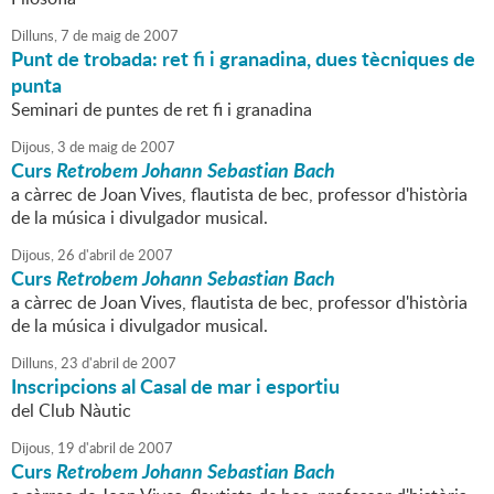
Dilluns,
7
de
maig
de
2007
Punt de trobada: ret fi i granadina, dues tècniques de
punta
Seminari de puntes de ret fi i granadina
Dijous,
3
de
maig
de
2007
Curs
Retrobem Johann Sebastian Bach
a càrrec de Joan Vives, flautista de bec, professor d'història
de la música i divulgador musical.
Dijous,
26
d'
abril
de
2007
Curs
Retrobem Johann Sebastian Bach
a càrrec de Joan Vives, flautista de bec, professor d'història
de la música i divulgador musical.
Dilluns,
23
d'
abril
de
2007
Inscripcions al Casal de mar i esportiu
del Club Nàutic
Dijous,
19
d'
abril
de
2007
Curs
Retrobem Johann Sebastian Bach