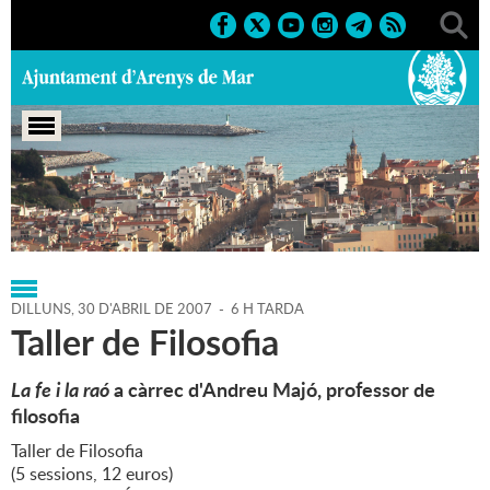
Portada
>
Regidories
>
Cultura
>
Agenda
>
30-04-2007
DILLUNS,
30
D'
ABRIL
DE
2007
-
6 H TARDA
Taller de Filosofia
La fe i la raó
a càrrec d'Andreu Majó, professor de
filosofia
Taller de Filosofia
(5 sessions, 12 euros)