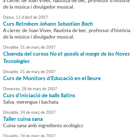
a càrrec de Joan Vives, flautista de bec, professor d'història
de la música i divulgador musical.
Dijous,
12
d'
abril
de
2007
Curs
Retrobem Johann Sebastian Bach
A càrrec de Joan Vives, flautista de bec, professor d'història
de la música i divulgador musical.
Dissabte,
31
de
març
de
2007
Cloenda del cursos
No et quedis al marge de les Noves
Tecnologies
Dissabte,
31
de
març
de
2007
Curs de Monitors d'Educació en el lleure
Dimecres,
28
de
març
de
2007
Curs d'iniciació de balls llatins
Salsa, merengue i bachata
Dissabte,
24
de
març
de
2007
Taller cuina sana
Cuina sana amb ingredients ecològics
Dissabte,
24
de
març
de
2007