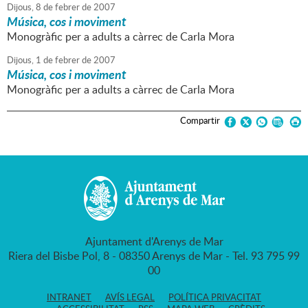
Dijous,
8
de
febrer
de
2007
Música, cos i moviment
Monogràfic per a adults a càrrec de Carla Mora
Dijous,
1
de
febrer
de
2007
Música, cos i moviment
Monogràfic per a adults a càrrec de Carla Mora
Compartir
Ajuntament d'Arenys de Mar
Riera del Bisbe Pol, 8 - 08350 Arenys de Mar - Tel. 93 795 99
00
INTRANET
AVÍS LEGAL
POLÍTICA PRIVACITAT