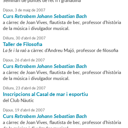
Seminari de puntes de ret fi i granadina
Dijous,
3
de
maig
de
2007
Curs
Retrobem Johann Sebastian Bach
a càrrec de Joan Vives, flautista de bec, professor d'història
de la música i divulgador musical.
Dilluns,
30
d'
abril
de
2007
Taller de Filosofia
La fe i la raó
a càrrec d'Andreu Majó, professor de filosofia
Dijous,
26
d'
abril
de
2007
Curs
Retrobem Johann Sebastian Bach
a càrrec de Joan Vives, flautista de bec, professor d'història
de la música i divulgador musical.
Dilluns,
23
d'
abril
de
2007
Inscripcions al Casal de mar i esportiu
del Club Nàutic
Dijous,
19
d'
abril
de
2007
Curs
Retrobem Johann Sebastian Bach
a càrrec de Joan Vives, flautista de bec, professor d'història