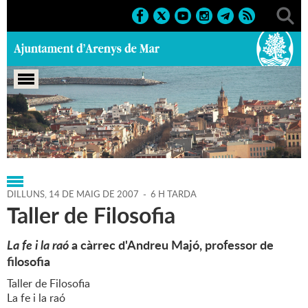
Portada
>
Regidories
>
Cultura
>
Agenda
>
14-05-2007
DILLUNS,
14
DE
MAIG
DE
2007
-
6 H TARDA
Taller de Filosofia
La fe i la raó
a càrrec d'Andreu Majó, professor de
filosofia
Taller de Filosofia
La fe i la raó