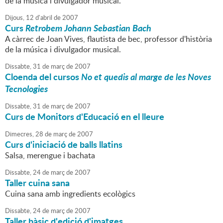
de la música i divulgador musical.
Dijous,
12
d'
abril
de
2007
Curs
Retrobem Johann Sebastian Bach
A càrrec de Joan Vives, flautista de bec, professor d'història
de la música i divulgador musical.
Dissabte,
31
de
març
de
2007
Cloenda del cursos
No et quedis al marge de les Noves
Tecnologies
Dissabte,
31
de
març
de
2007
Curs de Monitors d'Educació en el lleure
Dimecres,
28
de
març
de
2007
Curs d'iniciació de balls llatins
Salsa, merengue i bachata
Dissabte,
24
de
març
de
2007
Taller cuina sana
Cuina sana amb ingredients ecològics
Dissabte,
24
de
març
de
2007
Taller bàsic d'edició d'imatges