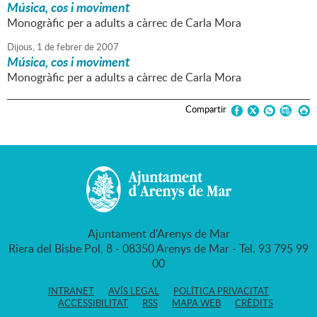
Música, cos i moviment
Monogràfic per a adults a càrrec de Carla Mora
Dijous,
1
de
febrer
de
2007
Música, cos i moviment
Monogràfic per a adults a càrrec de Carla Mora
Compartir
Ajuntament d'Arenys de Mar
Riera del Bisbe Pol, 8 - 08350 Arenys de Mar - Tel. 93 795 99
00
INTRANET
AVÍS LEGAL
POLÍTICA PRIVACITAT
ACCESSIBILITAT
RSS
MAPA WEB
CRÈDITS