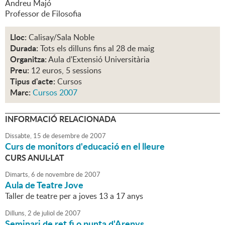
Andreu Majó
Professor de Filosofia
Lloc:
Calisay/Sala Noble
Durada:
Tots els dilluns fins al 28 de maig
Organitza:
Aula d'Extensió Universitària
Preu:
12 euros, 5 sessions
Tipus d'acte:
Cursos
Marc:
Cursos 2007
INFORMACIÓ RELACIONADA
Dissabte,
15
de
desembre
de
2007
Curs de monitors d'educació en el lleure
CURS ANUL·LAT
Dimarts,
6
de
novembre
de
2007
Aula de Teatre Jove
Taller de teatre per a joves 13 a 17 anys
Dilluns,
2
de
juliol
de
2007
Seminari de ret fi o punta d'Arenys