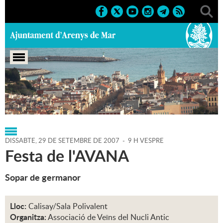
Portada
>
Regidories
>
Cultura
>
Agenda
>
29-09-2007
DISSABTE,
29
DE
SETEMBRE
DE
2007
-
9 H VESPRE
Festa de l'AVANA
Sopar de germanor
Lloc:
Calisay/Sala Polivalent
Organitza:
Associació de Veïns del Nucli Antic