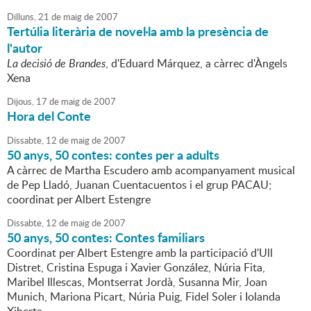
Dilluns,
21
de
maig
de
2007
Tertúlia literària de novel·la amb la presència de
l'autor
La decisió de Brandes
, d'Eduard Márquez, a càrrec d'Àngels
Xena
Dijous,
17
de
maig
de
2007
Hora del Conte
Dissabte,
12
de
maig
de
2007
50 anys, 50 contes: contes per a adults
A càrrec de Martha Escudero amb acompanyament musical
de Pep Lladó, Juanan Cuentacuentos i el grup PACAU;
coordinat per Albert Estengre
Dissabte,
12
de
maig
de
2007
50 anys, 50 contes: Contes familiars
Coordinat per Albert Estengre amb la participació d'Ull
Distret, Cristina Espuga i Xavier González, Núria Fita,
Maribel Illescas, Montserrat Jordà, Susanna Mir, Joan
Munich, Mariona Picart, Núria Puig, Fidel Soler i Iolanda