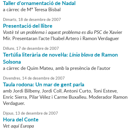
Taller d'ornamentació de Nadal
a càrrec de Mª Teresa Bisbal
Dimarts,
18
de
desembre
de
2007
Presentació del llibre
Vostè té un problema i aquest problema es diu PSC
de Xavier
Mir. Presentaran l'acte l'Isabel Artero i Ramon Verdaguer
Dilluns,
17
de
desembre
de
2007
Tertúlia literària de novel·la:
Línia blava
de Ramon
Solsona
a càrrec de Quim Mateu, amb la presència de l'autor
Divendres,
14
de
desembre
de
2007
Taula rodona: Un mar de gent parla
amb Jordi Bilbeny, Jordi Coll, Antoni Curto, Toni Esteve,
Enric Sierra, Pilar Vélez i Carme Buxalleu. Moderador Ramon
Verdaguer.
Dijous,
13
de
desembre
de
2007
Hora del Conte
Vet aquí Europa