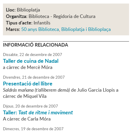
Lloc:
Biblioplatja
Organitza:
Biblioteca - Regidoria de Cultura
Tipus d'acte:
Infantils
Marcs:
50 anys Biblioteca
,
Biblioplatja i Biblioplaça
INFORMACIÓ RELACIONADA
Dissabte,
22
de
desembre
de
2007
Taller de cuina de Nadal
a càrrec de Mercè Móra
Divendres,
21
de
desembre
de
2007
Presentació del llibre
Saldrás mañana (t'alliberem demà)
de Julio Garcia Llopis a
càrrec de Miquel Vila
Dijous,
20
de
desembre
de
2007
Taller:
Tast de ritme i moviment
A càrrec de Carla Móra
Dimecres,
19
de
desembre
de
2007