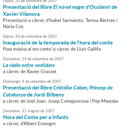
Dijous,
20
de
setembre
de
2007
Presentació del llibre
El núvol negre d'Occident
de
Xavier Vilanova
Presentació a càrrec d'Isabel Sarmiento, Teresa Bertran i
Núria Cot.
Dijous,
20
de
setembre
de
2007
Inauguració de la temporada de l'hora del conte
Posa música al teu conte!
a càrrec de Lluís Gallifa
Divendres,
14
de
setembre
de
2007
La ràdio entre vestidors
a càrrec de Xavier Grasset
Diumenge,
9
de
setembre
de
2007
Presentació del llibre
Cristòfor Colom, Príncep de
Catalunya
de Jordi Bilbeny
a càrrec de Joel Joan, Josep Comajuncosa i Pep Mayolas
Divendres,
31
d'
agost
de
2007
Hora del Conte per a Infants
a càrrec d'Albert Estengre