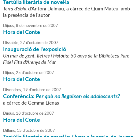
Tertúlia literària de novel·la
Terra d'oblit
d'Antoni Dalmau, a càrrec de Quim Mateu, amb
la presència de l'autor
Dijous,
8
de
novembre
de
2007
Hora del Conte
Dissabte,
27
d'
octubre
de
2007
Inauguració de l'exposició
Un mar de gent, lletres i història: 50 anys de la Biblioteca Pare
Fidel Fita d'Arenys de Mar
Dijous,
25
d'
octubre
de
2007
Hora del Conte
Divendres,
19
d'
octubre
de
2007
Conferència:
Per què no llegeixen els adolescents?
a càrrec de Gemma Lienas
Dijous,
18
d'
octubre
de
2007
Hora del Conte
Dilluns,
15
d'
octubre
de
2007
Tertúlia literària de novel·la:
Llums a la costa
, de Jaume