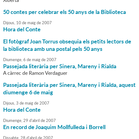
Xiberta
50 contes per celebrar els 50 anys de la Biblioteca
Dijous,
10
de
maig
de
2007
Hora del Conte
El fotògraf Joan Torrus obsequia els petits lectors de
la biblioteca amb una postal pels 50 anys
Diumenge,
6
de
maig
de
2007
Passejada literària per Sinera, Mareny i Rialda
A càrrec de Ramon Verdaguer
Passejada literària per Sinera, Mareny i Rialda, aquest
diumenge 6 de maig
Dijous,
3
de
maig
de
2007
Hora del Conte
Diumenge,
29
d'
abril
de
2007
En record de Joaquim Mollfulleda i Borrell
Dissabte,
28
d'
abril
de
2007