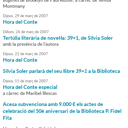
Bogeries de Brooklyn
de Paul Auster, a càrrec de Teresa
Montmany
Dijous,
29
de
març
de
2007
Hora del Conte
Dilluns,
26
de
març
de
2007
Tertúlia literària de novel·la: 39+1, de Sílvia Soler
amb la presència de l'autora
Dijous,
22
de
març
de
2007
Hora del Conte
Sílvia Soler parlarà del seu llibre
39+1
a la Biblioteca
Dijous,
15
de
març
de
2007
Hora del Conte especial
a càrrec de Maribel Illescas
Acesa subvenciona amb 9.000 € els actes de
celebració del 50è aniversari de la Biblioteca P. Fidel
Fita