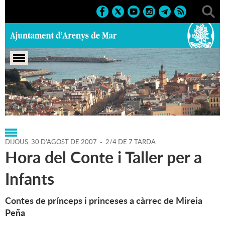
Portada
>
Regidories
>
Cultura
>
Agenda
>
30-08-2007
DIJOUS,
30
D'
AGOST
DE
2007
-
2/4 DE 7 TARDA
Hora del Conte i Taller per a
Infants
Contes de prínceps i princeses a càrrec de Mireia
Peña