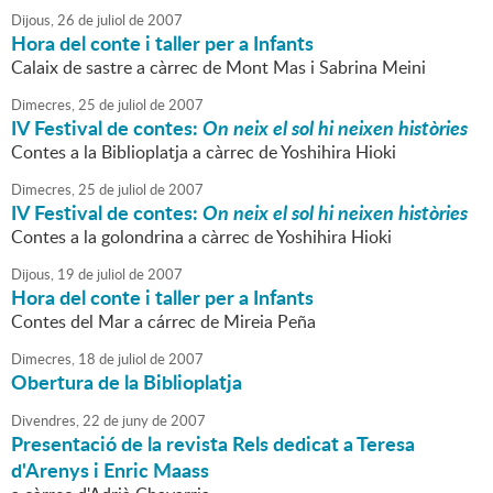
Dijous,
26
de
juliol
de
2007
Hora del conte i taller per a Infants
Calaix de sastre a càrrec de Mont Mas i Sabrina Meini
Dimecres,
25
de
juliol
de
2007
IV Festival de contes:
On neix el sol hi neixen històries
Contes a la Biblioplatja a càrrec de Yoshihira Hioki
Dimecres,
25
de
juliol
de
2007
IV Festival de contes:
On neix el sol hi neixen històries
Contes a la golondrina a càrrec de Yoshihira Hioki
Dijous,
19
de
juliol
de
2007
Hora del conte i taller per a Infants
Contes del Mar a cárrec de Mireia Peña
Dimecres,
18
de
juliol
de
2007
Obertura de la Biblioplatja
Divendres,
22
de
juny
de
2007
Presentació de la revista Rels dedicat a Teresa
d'Arenys i Enric Maass