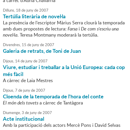
a càrrec d'Adrià Chavarria
Dilluns,
18
de
juny
de
2007
Tertúlia literària de novel·la
La presència de l'escriptor Màrius Serra clourà la temporada
amb dues propostes de lectura:
Farsa
i
De com s'escriu una
novel·la
. Teresa Montmany moderarà la tertúlia.
Divendres,
15
de
juny
de
2007
Galeria de retrats, de Toni de Juan
Dijous,
14
de
juny
de
2007
Viure, estudiar i treballar a la Unió Europea: cada cop
més fàcil
A càrrec de Laia Mestres
Dijous,
7
de
juny
de
2007
Cloenda de la temporada de l'hora del conte
El món dels tovets
a càrrec de Tantàgora
Diumenge,
3
de
juny
de
2007
Acte institucional
Amb la participació dels actors Mercè Pons i David Selvas