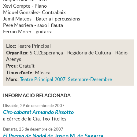
Xevi Compte - Piano
Miquel González- Contrabaix
Jamil Mateos - Bateria i percussions
Pere Masriera - saxo i flauta
Ferran Morer - guitarra
Lloc:
Teatre Principal
Organitza:
S.C.L'Esperança - Regidoria de Cultura - Ràdio
Arenys
Preu:
Gratuït
Tipus d'acte:
Música
Marc:
Teatre Principal 2007: Setembre-Desembre
INFORMACIÓ RELACIONADA
Dissabte,
29
de
desembre
de
2007
Circ-cabaret Armando Rissotto
a càrrec de la Cia. Txo Titelles
Dimarts,
25
de
desembre
de
2007
El Poema de Nadal
de Josep M. de Sagarra