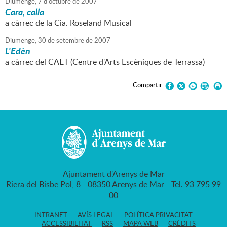
Diumenge,
7
d'
octubre
de
2007
Cara, calla
a càrrec de la Cia. Roseland Musical
Diumenge,
30
de
setembre
de
2007
L'Edèn
a càrrec del CAET (Centre d'Arts Escèniques de Terrassa)
Compartir
Ajuntament d'Arenys de Mar
Riera del Bisbe Pol, 8 - 08350 Arenys de Mar - Tel. 93 795 99
00
INTRANET
AVÍS LEGAL
POLÍTICA PRIVACITAT
ACCESSIBILITAT
RSS
MAPA WEB
CRÈDITS