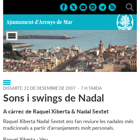
Portada
>
Regidories
>
Cultura
>
Agenda
>
22-12-2007
DISSABTE,
22
DE
DESEMBRE
DE
2007
-
7 H TARDA
Sons i swings de Nadal
A càrrec de Raquel Xiberta & Nadal Sextet
Raquel Xiberta Nadal Sextet ens fan reviure les nadales més
tradicionals a partir d'arranjaments molt personals.
Raquel Xiberta - Veu