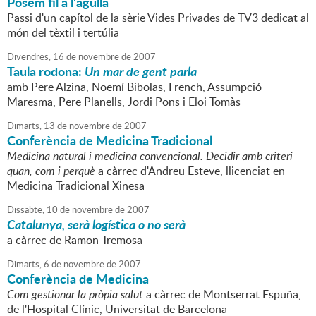
Posem fil a l'agulla
Passi d'un capítol de la sèrie Vides Privades de TV3 dedicat al
món del tèxtil i tertúlia
Divendres,
16
de
novembre
de
2007
Taula rodona:
Un mar de gent parla
amb Pere Alzina, Noemí Bibolas, French, Assumpció
Maresma, Pere Planells, Jordi Pons i Eloi Tomàs
Dimarts,
13
de
novembre
de
2007
Conferència de Medicina Tradicional
Medicina natural i medicina convencional. Decidir amb criteri
quan, com i perquè
a càrrec d'Andreu Esteve, llicenciat en
Medicina Tradicional Xinesa
Dissabte,
10
de
novembre
de
2007
Catalunya, serà logística o no serà
a càrrec de Ramon Tremosa
Dimarts,
6
de
novembre
de
2007
Conferència de Medicina
Com gestionar la pròpia salut
a càrrec de Montserrat Espuña,
de l'Hospital Clínic, Universitat de Barcelona