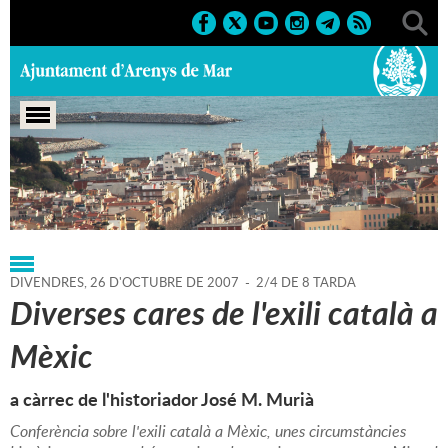
Portada
>
Regidories
>
Cultura
>
Agenda
>
26-10-2007
DIVENDRES,
26
D'
OCTUBRE
DE
2007
-
2/4 DE 8 TARDA
Diverses cares de l'exili català a
Mèxic
a càrrec de l'historiador José M. Murià
Conferència sobre l'exili català a Mèxic, unes circumstàncies