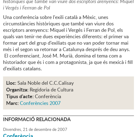
històriques que també van viure dos escriptors arenyencs: Miquel
i Vergés i Ferrran de Pol
Una conferència sobre l'exili català a Mèxic, unes
circumstàncies històriques que també van viure dos
escriptors arenyencs: Miquel i Vergés i Ferran de Pol, els
quals van tenir-ne dues experiències diferents: el primer va
formar part del grup d'exiliats que no van poder tornar mai
més i el segon va retornar a Catalunya després de deu anys.
El conferenciant, José M. Murià, domina el tema com a
historiador que és i com a protagonista, ja que és mexicà i fill
d'exiliats catalans.
Lloc:
Sala Noble del C.C.Calisay
Organitza:
Regidoria de Cultura
Tipus d'acte:
Conferència
Marc:
Conferències 2007
INFORMACIÓ RELACIONADA
Divendres,
21
de
desembre
de
2007
Conferència