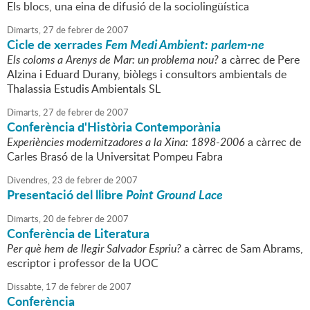
Els blocs, una eina de difusió de la sociolingüística
Dimarts,
27
de
febrer
de
2007
Cicle de xerrades
Fem Medi Ambient: parlem-ne
Els coloms a Arenys de Mar: un problema nou?
a càrrec de Pere
Alzina i Eduard Durany, biòlegs i consultors ambientals de
Thalassia Estudis Ambientals SL
Dimarts,
27
de
febrer
de
2007
Conferència d'Història Contemporània
Experiències modernitzadores a la Xina: 1898-2006
a càrrec de
Carles Brasó de la Universitat Pompeu Fabra
Divendres,
23
de
febrer
de
2007
Presentació del llibre
Point Ground Lace
Dimarts,
20
de
febrer
de
2007
Conferència de Literatura
Per què hem de llegir Salvador Espriu?
a càrrec de Sam Abrams,
escriptor i professor de la UOC
Dissabte,
17
de
febrer
de
2007
Conferència