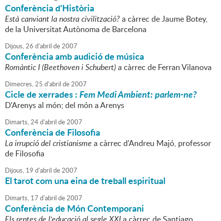
Conferència d'Història
Està canviant la nostra civilització?
a càrrec de Jaume Botey,
de la Universitat Autònoma de Barcelona
Dijous,
26
d'
abril
de
2007
Conferència amb audició de música
Romàntic I (Beethoven i Schubert)
a càrrec de Ferran Vilanova
Dimecres,
25
d'
abril
de
2007
Cicle de xerrades :
Fem Medi Ambient: parlem-ne?
D'Arenys al món; del món a Arenys
Dimarts,
24
d'
abril
de
2007
Conferència de Filosofia
La irrupció del cristianisme
a càrrec d'Andreu Majó, professor
de Filosofia
Dijous,
19
d'
abril
de
2007
El tarot com una eina de treball espiritual
Dimarts,
17
d'
abril
de
2007
Conferència de Món Contemporani
Els reptes de l'educació al segle XXI
a càrrec de Santiago