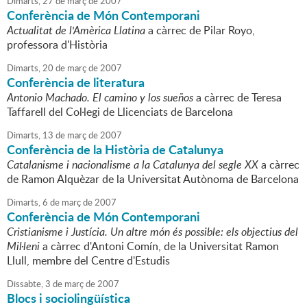
Dimarts,
27
de
març
de
2007
Conferència de Món Contemporani
Actualitat de l'Amèrica Llatina
a càrrec de Pilar Royo,
professora d'Història
Dimarts,
20
de
març
de
2007
Conferència de literatura
Antonio Machado. El camino y los sueños
a càrrec de Teresa
Taffarell del Col·legi de Llicenciats de Barcelona
Dimarts,
13
de
març
de
2007
Conferència de la Història de Catalunya
Catalanisme i nacionalisme a la Catalunya del segle XX
a càrrec
de Ramon Alquèzar de la Universitat Autònoma de Barcelona
Dimarts,
6
de
març
de
2007
Conferència de Món Contemporani
Cristianisme i Justícia. Un altre món és possible: els objectius del
Mil·leni
a càrrec d'Antoni Comín, de la Universitat Ramon
Llull, membre del Centre d'Estudis
Dissabte,
3
de
març
de
2007
Blocs i sociolingüística