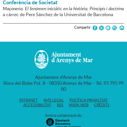
Conferència de Societat
Maçoneria. El fenòmen iniciàtic en la història. Principis i doctrina
a càrrec de Pere Sánchez de la Universitat de Barcelona
Compartir
Ajuntament d'Arenys de Mar
Riera del Bisbe Pol, 8 - 08350 Arenys de Mar - Tel. 93 795 99
00
INTRANET
AVÍS LEGAL
POLÍTICA PRIVACITAT
ACCESSIBILITAT
RSS
MAPA WEB
CRÈDITS
Amb la col·laboració de: