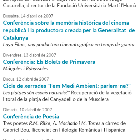
Cucurella, director de la Fundació Universitària Martí l'Humà
Dissabte,
14
d'
abril
de
2007
Conferència sobre la memòria històrica del cinema
republicà i la productora creada per la Generalitat de
Catalunya
Laya Films, una productora cinematogràfica en temps de guerra
Divendres,
13
d'
abril
de
2007
Conferència: Els Bolets de Primavera
Múrgules i Rabassoles
Dijous,
12
d'
abril
de
2007
Cicle de xerrades "Fem Medi Ambient: parlem-ne?"
Les platges són espais naturals?¨
Recuperació de la vegetació
litoral de la platja del Canyadell o de la Musclera
Dimarts,
10
d'
abril
de
2007
Conferència de Poesia
Tres poetes
R.M. Rilke, A. Machado i M. Torres
a càrrec de
Gabriel Bou, llicenciat en Filologia Romànica i Hispànica