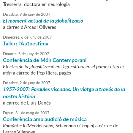
Tresserra, doctora en neurologia
Dissabte,
9
de
juny
de
2007
El moment actual de la globalització
a càrrec d'Arcadi Oliveres
Dimecres,
6
de
juny
de
2007
Taller: l'Autoestima
Dimarts,
5
de
juny
de
2007
Conferència de Món Contemporani
Efectes de la globalització en l'agricultura en el primer i tercer
món
a càrrec de Pep Riera, pagès
Dissabte,
2
de
juny
de
2007
1957-2007: Paraules viscudes. Un viatge a través de la
nostra història
a càrrec de Lluís Danés
Dijous,
31
de
maig
de
2007
Conferència amb audició de música
Romàntic II (Mendelssohn, Schumann i Chopin)
a càrrec de
Ferran Vilanova