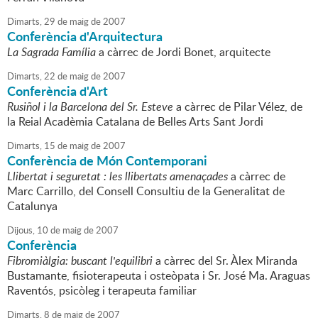
Dimarts,
29
de
maig
de
2007
Conferència d'Arquitectura
La Sagrada Família
a càrrec de Jordi Bonet, arquitecte
Dimarts,
22
de
maig
de
2007
Conferència d'Art
Rusiñol i la Barcelona del Sr. Esteve
a càrrec de Pilar Vélez, de
la Reial Acadèmia Catalana de Belles Arts Sant Jordi
Dimarts,
15
de
maig
de
2007
Conferència de Món Contemporani
Llibertat i seguretat : les llibertats amenaçades
a càrrec de
Marc Carrillo, del Consell Consultiu de la Generalitat de
Catalunya
Dijous,
10
de
maig
de
2007
Conferència
Fibromiàlgia: buscant l'equilibri
a càrrec del Sr. Àlex Miranda
Bustamante, fisioterapeuta i osteòpata i Sr. José Ma. Araguas
Raventós, psicòleg i terapeuta familiar
Dimarts,
8
de
maig
de
2007