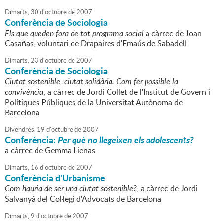
Dimarts,
30
d'
octubre
de
2007
Conferència de Sociologia
Els que queden fora de tot programa social
a càrrec de Joan
Casañas, voluntari de Drapaires d'Emaús de Sabadell
Dimarts,
23
d'
octubre
de
2007
Conferència de Sociologia
Ciutat sostenible, ciutat solidària. Com fer possible la
convivència
, a càrrec de Jordi Collet de l'Institut de Govern i
Polítiques Públiques de la Universitat Autònoma de
Barcelona
Divendres,
19
d'
octubre
de
2007
Conferència:
Per què no llegeixen els adolescents?
a càrrec de Gemma Lienas
Dimarts,
16
d'
octubre
de
2007
Conferència d'Urbanisme
Com hauria de ser una ciutat sostenible?
, a càrrec de Jordi
Salvanyà del Col·legi d'Advocats de Barcelona
Dimarts,
9
d'
octubre
de
2007