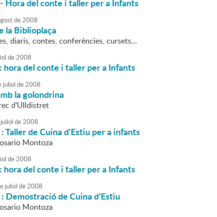
- Hora del conte i taller per a Infants
agost
de
2008
 la Biblioplaça
tes, diaris, contes, conferències, cursets...
iol
de
2008
: hora del conte i taller per a Infants
e
juliol
de
2008
mb la golondrina
ec d'Ulldistret
juliol
de
2008
 : Taller de Cuina d'Estiu per a infants
Rosario Montoza
iol
de
2008
: hora del conte i taller per a Infants
e
juliol
de
2008
a : Demostració de Cuina d'Estiu
Rosario Montoza