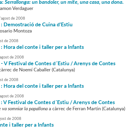
a:
Serrallonga: un bandoler, un mite, una casa, una dona
.
 Ramon Verdaguer
'
agost
de
2008
a : Demostració de Cuina d'Estiu
Rosario Montoza
st
de
2008
 : Hora del conte i taller per a Infants
agost
de
2008
a - V Festival de Contes d´Estiu / Arenys de Contes
càrrec de Noemí Caballer (Catalunya)
st
de
2008
 : Hora del conte i taller per a Infants
agost
de
2008
a : V Festival de Contes d´Estiu / Arenys de Contes
e va somniar la papallona
a càrrec de Ferran Martin (Catalunya)
gost
de
2008
te i taller per a Infants