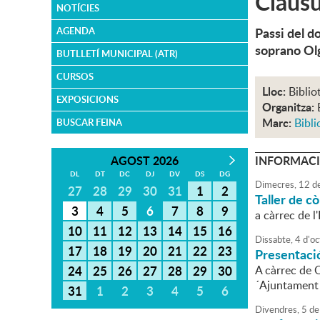
Clausu
NOTÍCIES
Passi del d
AGENDA
soprano Ol
BUTLLETÍ MUNICIPAL (ATR)
CURSOS
Lloc:
Biblio
EXPOSICIONS
Organitza:
Marc:
Bibli
BUSCAR FEINA
AGOST 2026
INFORMACI
DL
DT
DC
DJ
DV
DS
DG
Dimecres,
12
d
27
28
29
30
31
1
2
Taller de c
3
4
5
6
7
8
9
a càrrec de 
10
11
12
13
14
15
16
Dissabte,
4
d'
oc
17
18
19
20
21
22
23
Presentació
24
25
26
27
28
29
30
A càrrec de Q
´Ajuntament
31
1
2
3
4
5
6
Divendres,
5
de