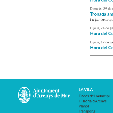
Dimarts,
29
de
Trobada am
La fantasia q
Dijous,
24
de
ge
Hora del C
Dijous,
17
de
ge
Hora del C
LA VILA
Dades del municipi
Història d'Arenys
Plànol
Transports