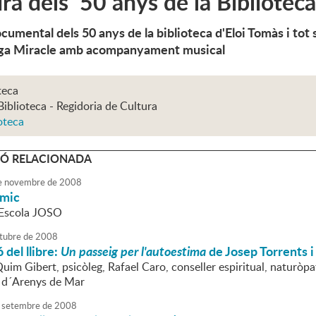
ra dels 50 anys de la Biblioteca
ocumental dels 50 anys de la biblioteca d'Eloi Tomàs i tot
ga Miracle amb acompanyament musical
teca
Biblioteca - Regidoria de Cultura
oteca
Ó RELACIONADA
e
novembre
de
2008
òmic
l'Escola JOSO
tubre
de
2008
 del llibre:
Un passeig per l'autoestima
de Josep Torrents i
uim Gibert, psicòleg, Rafael Caro, conseller espiritual, naturòpata
 d´Arenys de Mar
setembre
de
2008