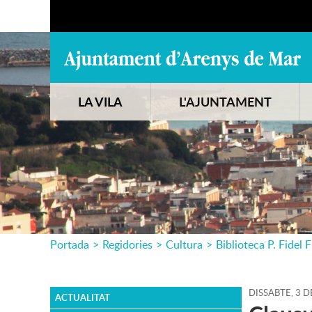
LA VILA
L'AJUNTAMENT
Portada
>
Regidories
>
Cultura
>
Biblioteca P. Fidel F
DISSABTE,
3
D
ACTUALITAT