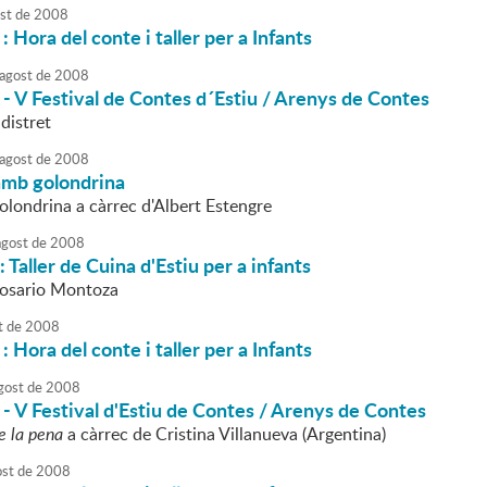
st
de
2008
 : Hora del conte i taller per a Infants
agost
de
2008
a - V Festival de Contes d´Estiu / Arenys de Contes
ldistret
agost
de
2008
amb golondrina
olondrina a càrrec d'Albert Estengre
agost
de
2008
: Taller de Cuina d'Estiu per a infants
Rosario Montoza
t
de
2008
 : Hora del conte i taller per a Infants
gost
de
2008
a - V Festival d'Estiu de Contes / Arenys de Contes
e la pena
a càrrec de Cristina Villanueva (Argentina)
ost
de
2008