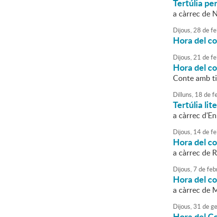
Tertúlia pe
a càrrec de 
Dijous,
28
de
fe
Hora del c
Dijous,
21
de
fe
Hora del c
Conte amb tit
Dilluns,
18
de
fe
Tertúlia lit
a càrrec d'En
Dijous,
14
de
fe
Hora del c
a càrrec de 
Dijous,
7
de
feb
Hora del c
a càrrec de 
Dijous,
31
de
ge
Hora del C