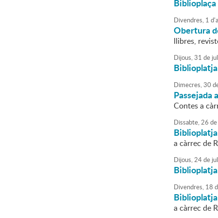
Biblioplaça 
Divendres,
1
d'
Obertura de
llibres, revis
Dijous,
31
de
jul
Biblioplatja
Dimecres,
30
d
Passejada a
Contes a càrr
Dissabte,
26
de
Biblioplatja
a càrrec de 
Dijous,
24
de
jul
Biblioplatja
Divendres,
18
d
Biblioplatj
a càrrec de 