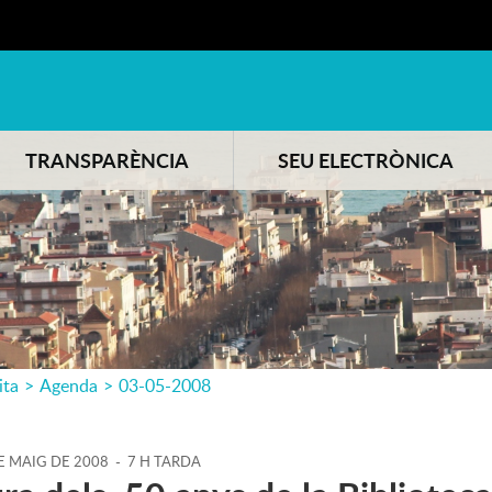
TRANSPARÈNCIA
SEU ELECTRÒNICA
ita
>
Agenda
>
03-05-2008
E
MAIG
DE
2008
-
7 H TARDA