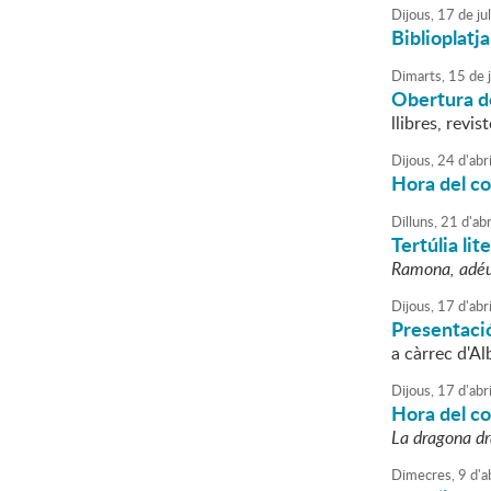
Dijous,
17
de
jul
Biblioplatja
Dimarts,
15
de
j
Obertura de
llibres, revis
Dijous,
24
d'
abri
Hora del c
Dilluns,
21
d'
abr
Tertúlia lit
Ramona, adé
Dijous,
17
d'
abri
Presentaci
a càrrec d'Al
Dijous,
17
d'
abri
Hora del c
La dragona dr
Dimecres,
9
d'
a