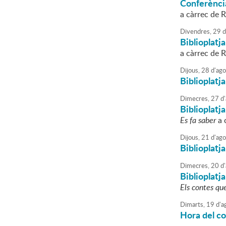
Conferènci
a càrrec de
Divendres,
29
d
Biblioplatj
a càrrec de 
Dijous,
28
d'
ago
Biblioplatja
Dimecres,
27
d'
Biblioplatj
Es fa saber
a 
Dijous,
21
d'
ago
Biblioplatja
Dimecres,
20
d'
Biblioplatj
Els contes qu
Dimarts,
19
d'
a
Hora del con