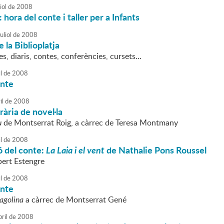
iol
de
2008
: hora del conte i taller per a Infants
uliol
de
2008
 la Biblioplatja
tes, diaris, contes, conferències, cursets...
l
de
2008
onte
il
de
2008
erària de novel·la
u
de Montserrat Roig, a càrrec de Teresa Montmany
l
de
2008
ó del conte:
La Laia i el vent
de Nathalie Pons Roussel
bert Estengre
l
de
2008
onte
agolina
a càrrec de Montserrat Gené
bril
de
2008