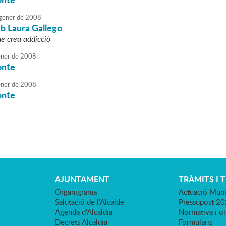
gener
de
2008
b Laura Gallego
ue crea addicció
ner
de
2008
onte
ner
de
2008
onte
AJUNTAMENT
TRÀMITS I 
Organigrama
Actuació Muni
Salutació de l'Alcalde
Pressupost 2
Agenda d'Alcaldia
Normativa i o
Decrets Alcaldia
Formularis