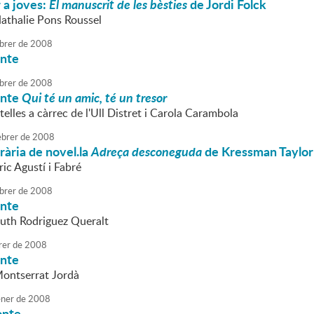
r a joves:
El manuscrit de les bèsties
de Jordi Folck
Nathalie Pons Roussel
brer
de
2008
onte
brer
de
2008
onte
Qui té un amic, té un tresor
elles a càrrec de l'Ull Distret i Carola Carambola
brer
de
2008
erària de novel.la
Adreça desconeguda
de Kressman Taylor
ric Agustí i Fabré
brer
de
2008
onte
Ruth Rodriguez Queralt
rer
de
2008
onte
Montserrat Jordà
ner
de
2008
onte