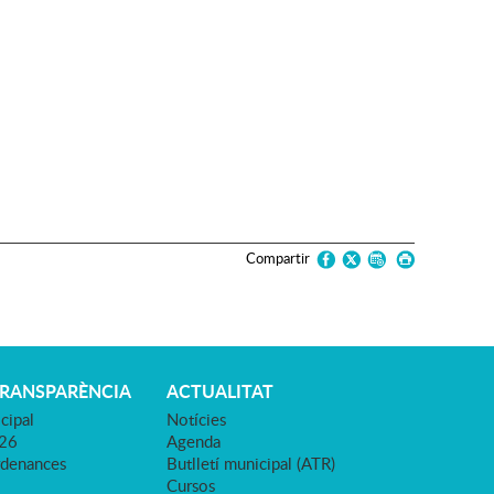
Compartir
TRANSPARÈNCIA
ACTUALITAT
cipal
Notícies
026
Agenda
rdenances
Butlletí municipal (ATR)
Cursos