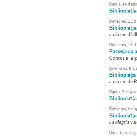
Dijous,
14
d'
ago
Biblioplatja
Dimecres,
13
d'
Biblioplatj
a càrrec d'Ul
Dimecres,
13
d'
Passejada 
Contes a la g
Divendres,
8
d'
Biblioplaça 
a càrrec de 
Dijous,
7
d'
agos
Biblioplatja
Dimecres,
6
d'
a
Biblioplatj
La alegría val
Dimarts,
5
d'
ag