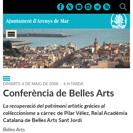
Portada
>
Regidories
>
Cultura
>
Agenda
>
06-05-2008
DIMARTS,
6
DE
MAIG
DE
2008
-
6 H TARDA
Conferència de Belles Arts
La recuperació del patrimoni artístic gràcies al
col·leccionisme
a càrrec de Pilar Vélez, Reial Acadèmia
Catalana de Belles Arts Sant Jordi
Belles Arts