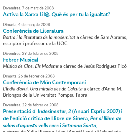
Divendres,
7
de
març
de
2008
Activa la Xarxa Lil@. Què és per tu la igualtat?
Dimarts,
4
de
març
de
2008
Conferència de Literatura
Bartra i la literatura de la modernitat
a càrrec de Sam Abrams,
escriptor i professor de la UOC
Divendres,
29
de
febrer
de
2008
Febrer Musical
Música de Cine. Els Moderns
a càrrec de Jesús Rodríguez Picó
Dimarts,
26
de
febrer
de
2008
Conferència de Món Contemporani
L'Índia d'avui. Una mirada des de Calcuta
a càrrec d'Anna M.
Briongos de la Universitat Pompeu Fabra
Divendres,
22
de
febrer
de
2008
Presentació d'
Indesinenter, 2
(Anuari Espriu 2007) i
de l'edició crítica de Llibre de Sinera,
Per al llibre de
salms d'aquests vells cecs i Setmana Santa
,
a càrrec de Xulio Ricardo Trigo i Agustí Espriu Malagelada.