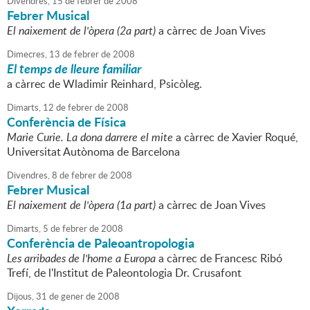
Divendres,
15
de
febrer
de
2008
Febrer Musical
El naixement de l'òpera (2a part)
a càrrec de Joan Vives
Dimecres,
13
de
febrer
de
2008
El temps de lleure familiar
a càrrec de Wladimir Reinhard, Psicòleg.
Dimarts,
12
de
febrer
de
2008
Conferència de Física
Marie Curie. La dona darrere el mite
a càrrec de Xavier Roqué,
Universitat Autònoma de Barcelona
Divendres,
8
de
febrer
de
2008
Febrer Musical
El naixement de l'òpera (1a part)
a càrrec de Joan Vives
Dimarts,
5
de
febrer
de
2008
Conferència de Paleoantropologia
Les arribades de l'home a Europa
a càrrec de Francesc Ribó
Trefí, de l'Institut de Paleontologia Dr. Crusafont
Dijous,
31
de
gener
de
2008