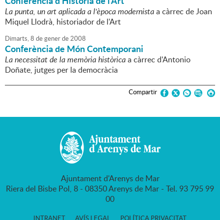
Conferència d'Història de l'Art
La punta, un art aplicada a l'època modernista
a càrrec de Joan
Miquel Llodrà, historiador de l'Art
Dimarts,
8
de
gener
de
2008
Conferència de Món Contemporani
La necessitat de la memòria històrica
a càrrec d'Antonio
Doñate, jutges per la democràcia
Compartir
Ajuntament d'Arenys de Mar
Riera del Bisbe Pol, 8 - 08350 Arenys de Mar - Tel. 93 795 99
00
INTRANET
AVÍS LEGAL
POLÍTICA PRIVACITAT