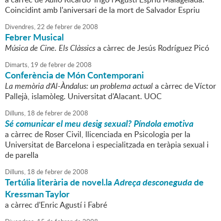
Coincidint amb l'aniversari de la mort de Salvador Espriu
Divendres,
22
de
febrer
de
2008
Febrer Musical
Música de Cine. Els Clàssics
a càrrec de Jesús Rodríguez Picó
Dimarts,
19
de
febrer
de
2008
Conferència de Món Contemporani
La memòria d'Al-Àndalus: un problema actual
a càrrec de Víctor
Pallejà, islamòleg. Universitat d'Alacant. UOC
Dilluns,
18
de
febrer
de
2008
Sé comunicar el meu desig sexual? Píndola emotiva
a càrrec de Roser Civil, llicenciada en Psicologia per la
Universitat de Barcelona i especialitzada en teràpia sexual i
de parella
Dilluns,
18
de
febrer
de
2008
Tertúlia literària de novel.la
Adreça desconeguda
de
Kressman Taylor
a càrrec d'Enric Agustí i Fabré