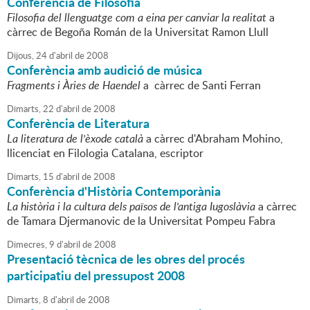
Conferència de Filosofia
Filosofia del llenguatge com a eina per canviar la realitat
a
càrrec de Begoña Román de la Universitat Ramon Llull
Dijous,
24
d'
abril
de
2008
Conferència amb audició de música
Fragments i Àries de Haendel
a càrrec de Santi Ferran
Dimarts,
22
d'
abril
de
2008
Conferència de Literatura
La literatura de l'èxode català
a càrrec d'Abraham Mohino,
llicenciat en Filologia Catalana, escriptor
Dimarts,
15
d'
abril
de
2008
Conferència d'Història Contemporània
La història i la cultura dels països de l'antiga Iugoslàvia
a càrrec
de Tamara Djermanovic de la Universitat Pompeu Fabra
Dimecres,
9
d'
abril
de
2008
Presentació tècnica de les obres del procés
participatiu del pressupost 2008
Dimarts,
8
d'
abril
de
2008