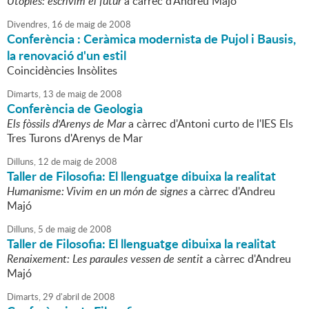
Utopies: escrivim el futur
a càrrec d'Andreu Majó
Divendres,
16
de
maig
de
2008
Conferència : Ceràmica modernista de Pujol i Bausis,
la renovació d'un estil
Coincidències Insòlites
Dimarts,
13
de
maig
de
2008
Conferència de Geologia
Els fòssils d'Arenys de Mar
a càrrec d'Antoni curto de l'IES Els
Tres Turons d'Arenys de Mar
Dilluns,
12
de
maig
de
2008
Taller de Filosofia: El llenguatge dibuixa la realitat
Humanisme: Vivim en un món de signes
a càrrec d'Andreu
Majó
Dilluns,
5
de
maig
de
2008
Taller de Filosofia: El llenguatge dibuixa la realitat
Renaixement: Les paraules vessen de sentit
a càrrec d'Andreu
Majó
Dimarts,
29
d'
abril
de
2008