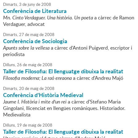
Dimarts,
3
de
juny
de
2008
Conferència de Literatura
Mn. Cinto Verdaguer. Una història. Un poeta
a càrrec de Ramon
Verdaguer, advocat
Dimarts,
27
de
maig
de
2008
Conferència de Sociologia
Apunts sobre la vellesa
a càrrec d'Antoni Puigverd, escriptor i
periodista
Dilluns,
26
de
maig
de
2008
Taller de Filosofia: El llenguatge dibuixa la realitat
Filosofia moderna; La raó enraona
a càrrec d'Andreu Majó
Dimarts,
20
de
maig
de
2008
Conferència d'Història Medieval
Jaume I. Història i mite d'un rei
a càrrec d'Stefano Maria
Gingolani, llicenciat en llengües romàniques. Historiador.
Medievalista
Dilluns,
19
de
maig
de
2008
Taller de Filosofia: El llenguatge dibuixa la realitat