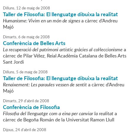
Dilluns,
12
de
maig
de
2008
Taller de Filosofia: El llenguatge dibuixa la realitat
Humanisme: Vivim en un món de signes
a càrrec d'Andreu
Majó
Dimarts,
6
de
maig
de
2008
Conferència de Belles Arts
La recuperació del patrimoni artístic gràcies al col·leccionisme
a
càrrec de Pilar Vélez, Reial Acadèmia Catalana de Belles Arts
Sant Jordi
Dilluns,
5
de
maig
de
2008
Taller de Filosofia: El llenguatge dibuixa la realitat
Renaixement: Les paraules vessen de sentit
a càrrec d'Andreu
Majó
Dimarts,
29
d'
abril
de
2008
Conferència de Filosofia
Filosofia del llenguatge com a eina per canviar la realitat
a
càrrec de Begoña Román de la Universitat Ramon Llull
Dijous,
24
d'
abril
de
2008