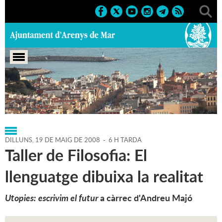
Portada
>
Regidories
>
Cultura
>
Agenda
>
19-05-2008
DILLUNS,
19
DE
MAIG
DE
2008
-
6 H TARDA
Taller de Filosofia: El
llenguatge dibuixa la realitat
Utopies: escrivim el futur
a càrrec d'Andreu Majó