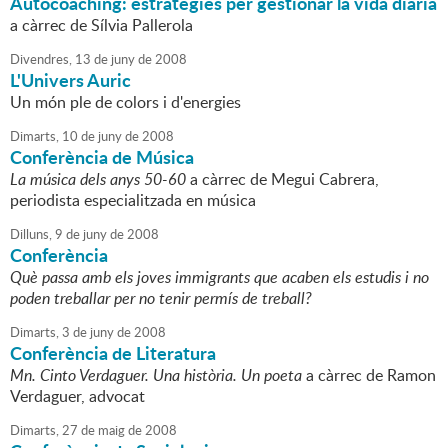
Autocoaching: estratègies per gestionar la vida diària
a càrrec de Sílvia Pallerola
Divendres,
13
de
juny
de
2008
L'Univers Auric
Un món ple de colors i d'energies
Dimarts,
10
de
juny
de
2008
Conferència de Música
La música dels anys 50-60
a càrrec de Megui Cabrera,
periodista especialitzada en música
Dilluns,
9
de
juny
de
2008
Conferència
Què passa amb els joves immigrants que acaben els estudis i no
poden treballar per no tenir permís de treball?
Dimarts,
3
de
juny
de
2008
Conferència de Literatura
Mn. Cinto Verdaguer. Una història. Un poeta
a càrrec de Ramon
Verdaguer, advocat
Dimarts,
27
de
maig
de
2008