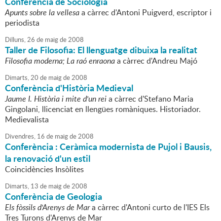
Conferència de Sociologia
Apunts sobre la vellesa
a càrrec d'Antoni Puigverd, escriptor i
periodista
Dilluns,
26
de
maig
de
2008
Taller de Filosofia: El llenguatge dibuixa la realitat
Filosofia moderna; La raó enraona
a càrrec d'Andreu Majó
Dimarts,
20
de
maig
de
2008
Conferència d'Història Medieval
Jaume I. Història i mite d'un rei
a càrrec d'Stefano Maria
Gingolani, llicenciat en llengües romàniques. Historiador.
Medievalista
Divendres,
16
de
maig
de
2008
Conferència : Ceràmica modernista de Pujol i Bausis,
la renovació d'un estil
Coincidències Insòlites
Dimarts,
13
de
maig
de
2008
Conferència de Geologia
Els fòssils d'Arenys de Mar
a càrrec d'Antoni curto de l'IES Els
Tres Turons d'Arenys de Mar