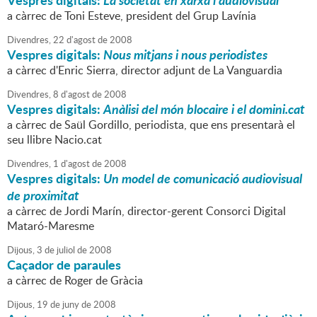
Vespres digitals:
La societat en xarxa i audiovisual
a càrrec de Toni Esteve, president del Grup Lavínia
Divendres,
22
d'
agost
de
2008
Vespres digitals:
Nous mitjans i nous periodistes
a càrrec d'Enric Sierra, director adjunt de La Vanguardia
Divendres,
8
d'
agost
de
2008
Vespres digitals:
Anàlisi del món blocaire i el domini.cat
a càrrec de Saül Gordillo, periodista, que ens presentarà el
seu llibre Nacio.cat
Divendres,
1
d'
agost
de
2008
Vespres digitals:
Un model de comunicació audiovisual
de proximitat
a càrrec de Jordi Marín, director-gerent Consorci Digital
Mataró-Maresme
Dijous,
3
de
juliol
de
2008
Caçador de paraules
a càrrec de Roger de Gràcia
Dijous,
19
de
juny
de
2008