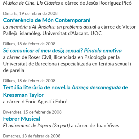
Música de Cine. Els Clàssics
a càrrec de Jesús Rodríguez Picó
Dimarts,
19
de
febrer
de
2008
Conferència de Món Contemporani
La memòria d'Al-Àndalus: un problema actual
a càrrec de Víctor
Pallejà, islamòleg. Universitat d'Alacant. UOC
Dilluns,
18
de
febrer
de
2008
Sé comunicar el meu desig sexual? Píndola emotiva
a càrrec de Roser Civil, llicenciada en Psicologia per la
Universitat de Barcelona i especialitzada en teràpia sexual i
de parella
Dilluns,
18
de
febrer
de
2008
Tertúlia literària de novel.la
Adreça desconeguda
de
Kressman Taylor
a càrrec d'Enric Agustí i Fabré
Divendres,
15
de
febrer
de
2008
Febrer Musical
El naixement de l'òpera (2a part)
a càrrec de Joan Vives
Dimecres,
13
de
febrer
de
2008