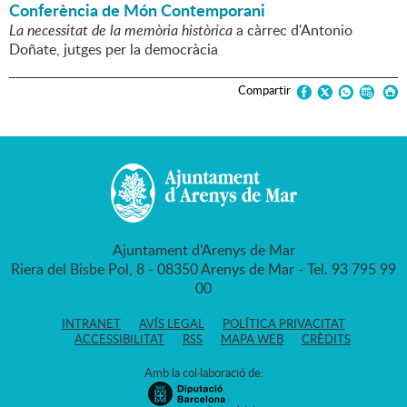
Conferència de Món Contemporani
La necessitat de la memòria històrica
a càrrec d'Antonio
Doñate, jutges per la democràcia
Compartir
Ajuntament d'Arenys de Mar
Riera del Bisbe Pol, 8 - 08350 Arenys de Mar - Tel. 93 795 99
00
INTRANET
AVÍS LEGAL
POLÍTICA PRIVACITAT
ACCESSIBILITAT
RSS
MAPA WEB
CRÈDITS
Amb la col·laboració de: