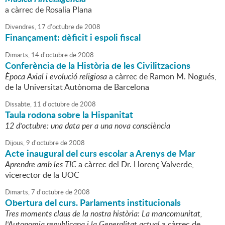
a càrrec de Rosalia Plana
Divendres,
17
d'
octubre
de
2008
Finançament: dèficit i espoli fiscal
Dimarts,
14
d'
octubre
de
2008
Conferència de la Història de les Civilitzacions
Època Axial i evolució religiosa
a càrrec de Ramon M. Nogués,
de la Universitat Autònoma de Barcelona
Dissabte,
11
d'
octubre
de
2008
Taula rodona sobre la Hispanitat
12 d'octubre: una data per a una nova consciència
Dijous,
9
d'
octubre
de
2008
Acte inaugural del curs escolar a Arenys de Mar
Aprendre amb les TIC
a càrrec del Dr. Llorenç Valverde,
vicerector de la UOC
Dimarts,
7
d'
octubre
de
2008
Obertura del curs. Parlaments institucionals
Tres moments claus de la nostra història: La mancomunitat,
l'Autonomia republicana i la Generalitat actual
a càrrec de