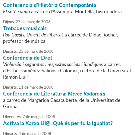
Conferència d'Història Contemporània
El setè camió
a càrrec d'Assumpta Montellà, historiadora
Dijous,
27
de
març
de
2008
Trobades musicals
Pau Casals. Un crit de llibertat
a càrrec de Dídac Rocher,
professor de música
Dimarts,
25
de
març
de
2008
Conferència de Dret
Violència i seguretat : respostes socials i jurídiques
a càrrec
d'Esther Giménez-Salinas i Colomer, rectora de la Universitat
Ramon Llull
Dimarts,
11
de
març
de
2008
Conferència de Literatura:
Mercè Rodoreda
a càrrec de Margarida Casacuberta, de la Universitat de
Girona
Divendres,
7
de
març
de
2008
Activa la Xarxa Lil@. Què és per tu la igualtat?
Dimarts,
4
de
març
de
2008