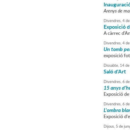
Inauguraci
Arenys de mar
Divendres,
4
de
Exposició d'
A càrrec d'A
Divendres,
4
de
Un tomb pe
exposició foto
Dissabte,
14
de
Saló d'Art
Divendres,
6
de
15 anys d'h
Exposició de
Divendres,
6
de
L'ombra bla
Exposició d'
Dijous,
5
de
jun