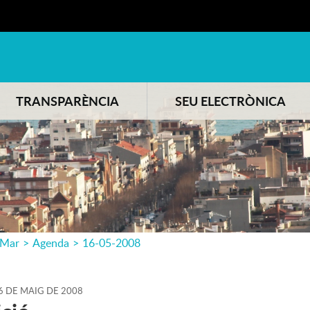
TRANSPARÈNCIA
SEU ELECTRÒNICA
 Mar
>
Agenda
>
16-05-2008
6
DE
MAIG
DE
2008