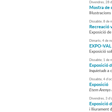
Divendres,
28
d
Mostra de 
Il·lustracion
Dissabte,
8
de
n
Recreació v
Exposició de
Dimarts,
4
de
n
EXPO-VAL
Exposició sob
Dissabte,
1
de
n
Exposició d
Inquietuds
a c
Dissabte,
4
d'
oc
Exposició
Etern Arenys
Divendres,
3
d'
Exposició d
i lliurament 