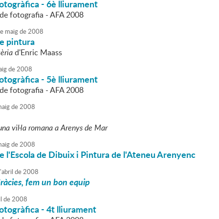
otogràfica - 6è lliurament
l de fotografia - AFA 2008
e
maig
de
2008
e pintura
èria
d'Enric Maass
ig
de
2008
otogràfica - 5è lliurament
l de fotografia - AFA 2008
aig
de
2008
una vil·la romana a Arenys de Mar
aig
de
2008
e l'Escola de Dibuix i Pintura de l'Ateneu Arenyenc
'
abril
de
2008
ràcies, fem un bon equip
l
de
2008
otogràfica - 4t lliurament