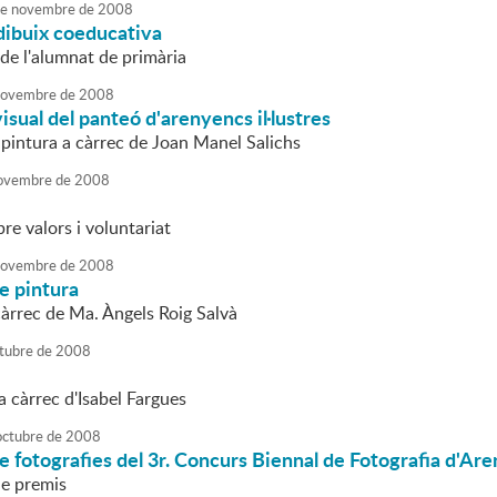
e
novembre
de
2008
dibuix coeducativa
s de l'alumnat de primària
ovembre
de
2008
isual del panteó d'arenyencs il·lustres
 pintura a càrrec de Joan Manel Salichs
ovembre
de
2008
re valors i voluntariat
ovembre
de
2008
e pintura
àrrec de Ma. Àngels Roig Salvà
tubre
de
2008
a càrrec d'Isabel Fargues
octubre
de
2008
e fotografies del 3r. Concurs Biennal de Fotografia d'Ar
de premis