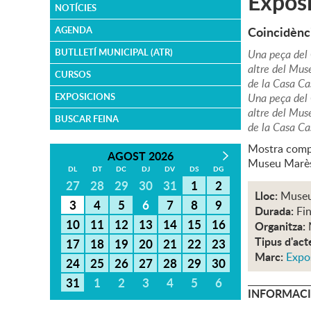
Exposi
NOTÍCIES
Coincidènci
AGENDA
BUTLLETÍ MUNICIPAL (ATR)
Una peça del 
altre del Mus
CURSOS
de la Casa Cas
EXPOSICIONS
Una peça del 
altre del Mus
BUSCAR FEINA
de la Casa Cas
Mostra compa
AGOST 2026
Museu Marès
DL
DT
DC
DJ
DV
DS
DG
27
28
29
30
31
1
2
Lloc:
Museu
3
4
5
6
7
8
9
Durada:
Fin
10
11
12
13
14
15
16
Organitza:
Tipus d'act
17
18
19
20
21
22
23
Marc:
Expo
24
25
26
27
28
29
30
31
1
2
3
4
5
6
INFORMACI