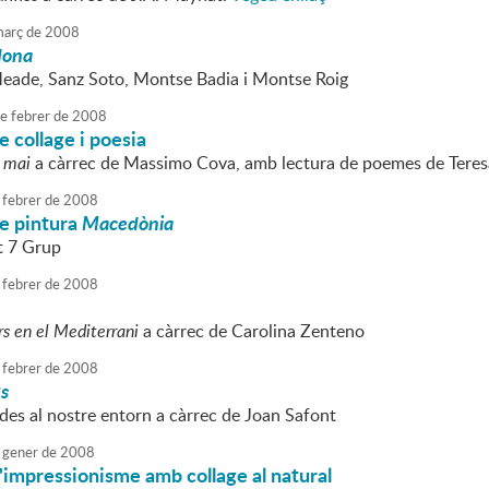
arç
de
2008
dona
eade, Sanz Soto, Montse Badia i Montse Roig
e
febrer
de
2008
e collage i poesia
 mai
a càrrec de Massimo Cova, amb lectura de poemes de Teres
febrer
de
2008
de pintura
Macedònia
t 7 Grup
febrer
de
2008
rs en el Mediterrani
a càrrec de Carolina Zenteno
febrer
de
2008
ts
des al nostre entorn a càrrec de Joan Safont
gener
de
2008
'impressionisme amb collage al natural