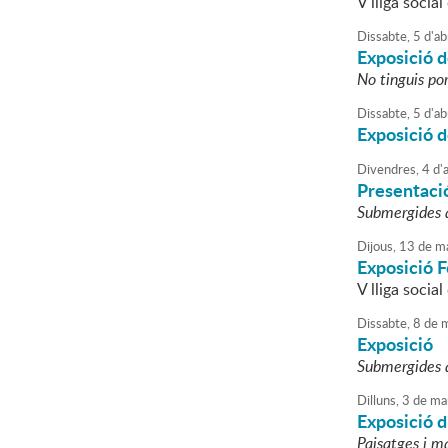
V lliga socia
Dissabte,
5
d'
ab
Exposició d
No tinguis po
Dissabte,
5
d'
ab
Exposició d
Divendres,
4
d'
a
Presentació
Submergides a 
Dijous,
13
de
ma
Exposició F
V lliga socia
Dissabte,
8
de
m
Exposició
Submergides a 
Dilluns,
3
de
ma
Exposició d
Paisatges i m