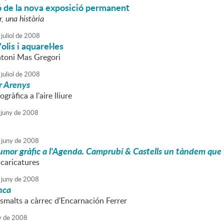
ó de la nova exposició permanent
, una història
juliol
de
2008
olis i aquarel·les
ntoni Mas Gregori
juliol
de
2008
r Arenys
gràfica a l'aire lliure
juny
de
2008
juny
de
2008
umor gràfic a l'Agenda. Camprubí & Castells un tàndem que 
 caricatures
juny
de
2008
nca
esmalts a càrrec d'Encarnación Ferrer
y
de
2008