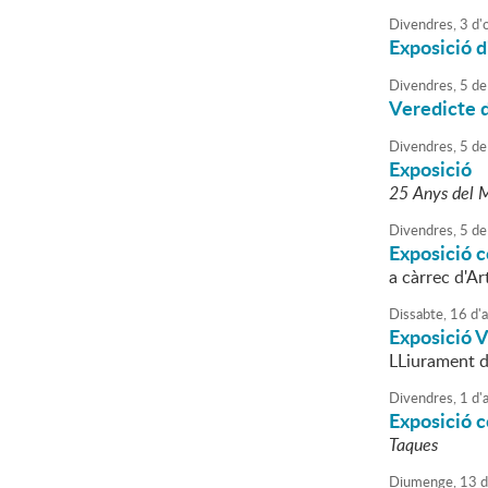
Divendres,
3
d'
Exposició d
Divendres,
5
de
Veredicte d
Divendres,
5
de
Exposició
25 Anys del M
Divendres,
5
de
Exposició c
a càrrec d'A
Dissabte,
16
d'
Exposició V
LLiurament de
Divendres,
1
d'
Exposició c
Taques
Diumenge,
13
d