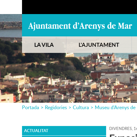
LA VILA
L'AJUNTAMENT
Portada
>
Regidories
>
Cultura
>
Museu d'Arenys de
DIVENDRES,
1
ACTUALITAT