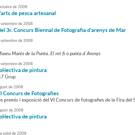
octubre
de
2008
'arts de pesca artesanal
setembre
de
2008
el 3r. Concurs Biennal de Fotografia d'arenys de Mar
setembre
de
2008
useu Marès de la Punta. El ret fi o punta d´Arenys
setembre
de
2008
ol·lectiva de pintura
rt7 Grup
agost
de
2008
I Concurs de Fotografies
 premis i exposició del VI Concurs de fotografies de la Fira del S
agost
de
2008
ol·lectiva de pintura
e
juliol
de
2008