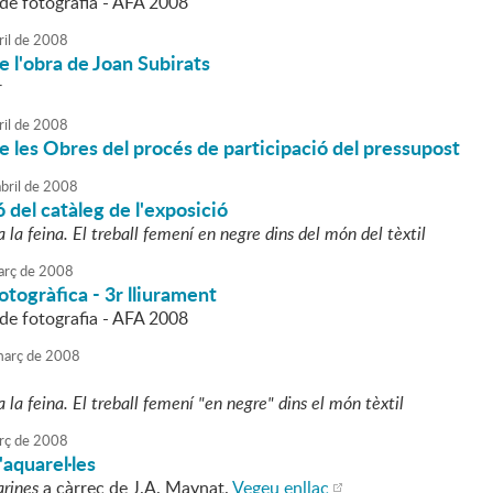
l de fotografia - AFA 2008
ril
de
2008
e l'obra de Joan Subirats
r
ril
de
2008
e les Obres del procés de participació del pressupost
bril
de
2008
 del catàleg de l'exposició
la feina. El treball femení en negre dins del món del tèxtil
rç
de
2008
otogràfica - 3r lliurament
l de fotografia - AFA 2008
arç
de
2008
la feina. El treball femení "en negre" dins el món tèxtil
rç
de
2008
'aquarel·les
arines
a càrrec de J.A. Maynat.
Vegeu enllaç