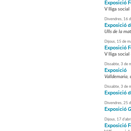
Exposició F
V lliga socia
Divendres,
16
d
Exposició d
Ulls de la mat
Dijous,
15
de
ma
Exposició F
V lliga socia
Dissabte,
3
de
m
Exposició
Valldemaria, 
Dissabte,
3
de
m
Exposició d
Divendres,
25
d
Exposició
G
Dijous,
17
d'
abri
Exposició F