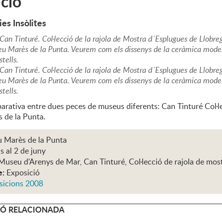
ció
es Insòlites
Can Tinturé. Col·lecció de la rajola de Mostra d´Esplugues de Llobre
eu Marès de la Punta. Veurem com els dissenys de la ceràmica moderni
tells.
Can Tinturé. Col·lecció de la rajola de Mostra d´Esplugues de Llobre
eu Marès de la Punta. Veurem com els dissenys de la ceràmica moderni
tells.
rativa entre dues peces de museus diferents: Can Tinturé Col·lec
 de la Punta.
 Marès de la Punta
s al 2 de juny
Museu d'Arenys de Mar, Can Tinturé, Col·lecció de rajola de mos
e:
Exposició
sicions 2008
Ó RELACIONADA