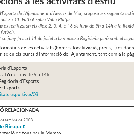
cions a les activitats d'estiu
d'Esports de l'Ajuntament d'Arenys de Mar, proposa les següents acti
bol 7 i 11, Futbol Sala i Volei Platja.
ns es realitzaran els dies: 2, 3, 4, 5 i 6 de juny de 9h a 14h a la Re
futbol).
 9 de juny fins a l'11 de juliol a la mateixa Regidoria però amb el seg
nformatius de les activitats (horaris, localització, preus,...) es d
r-se en els punts d'informació de l'Ajuntament, tant com a la pà
ria d'Esports
s al 6 de juny de 9 a 14h
Regidoria d'Esports
e:
Esports
itats esportives'08
Ó RELACIONADA
desembre
de
2008
 de Bàsquet
aptació de fons per la Marató