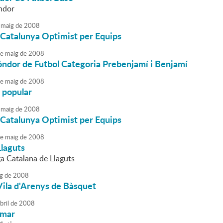
ndor
maig
de
2008
Catalunya Optimist per Equips
e
maig
de
2008
óndor de Futbol Categoria Prebenjamí i Benjamí
e
maig
de
2008
 popular
maig
de
2008
Catalunya Optimist per Equips
e
maig
de
2008
Llaguts
ga Catalana de Llaguts
g
de
2008
Vila d'Arenys de Bàsquet
bril
de
2008
emar