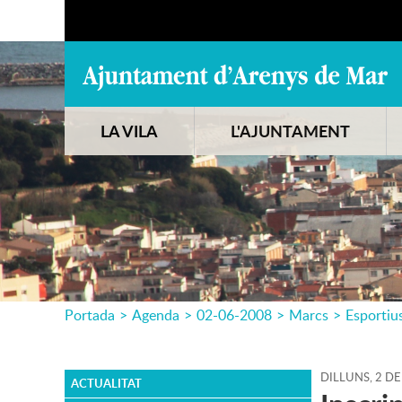
LA VILA
L'AJUNTAMENT
Portada
>
Agenda
>
02-06-2008
>
Marcs
>
Esportiu
DILLUNS,
2
DE
ACTUALITAT