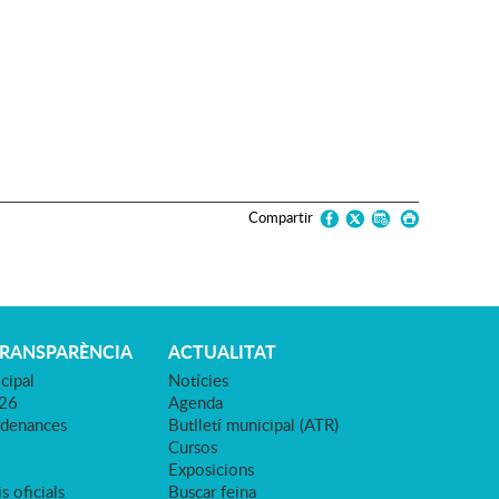
Compartir
TRANSPARÈNCIA
ACTUALITAT
cipal
Notícies
026
Agenda
rdenances
Butlletí municipal (ATR)
Cursos
Exposicions
s oficials
Buscar feina