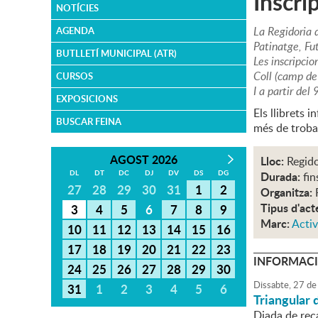
Inscrip
NOTÍCIES
La Regidoria 
AGENDA
Patinatge, Fut
BUTLLETÍ MUNICIPAL (ATR)
Les inscripcio
Coll (camp de 
CURSOS
I a partir del
EXPOSICIONS
Els llibrets i
BUSCAR FEINA
més de troba
AGOST 2026
Lloc:
Regido
DL
DT
DC
DJ
DV
DS
DG
Durada:
fin
27
28
29
30
31
1
2
Organitza:
Tipus d'act
3
4
5
6
7
8
9
Marc:
Activ
10
11
12
13
14
15
16
17
18
19
20
21
22
23
INFORMACI
24
25
26
27
28
29
30
Dissabte,
27
de
31
1
2
3
4
5
6
Triangular
Diada de rec