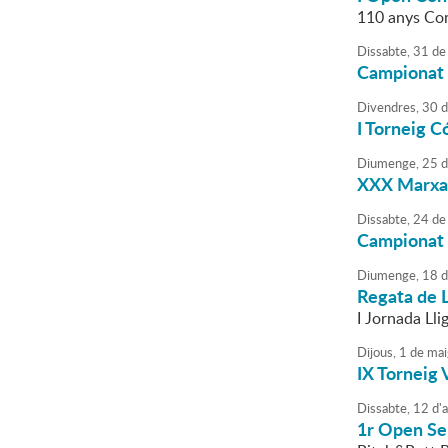
110 anys Co
Dissabte,
31
de
Campionat 
Divendres,
30
d
I Torneig C
Diumenge,
25
d
XXX Marxa
Dissabte,
24
de
Campionat 
Diumenge,
18
d
Regata de 
I Jornada Lli
Dijous,
1
de
mai
IX Torneig 
Dissabte,
12
d'
a
1r Open S