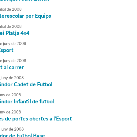
liol
de
2008
nterescolar per Equips
liol
de
2008
ei Platja 4x4
e
juny
de
2008
Esport
e
juny
de
2008
 al carrer
juny
de
2008
óndor Cadet de Futbol
uny
de
2008
óndor Infantil de futbol
uny
de
2008
s de portes obertes a l'Esport
juny
de
2008
dor de Futbol Base