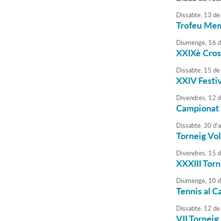
Dissabte,
13
de
Trofeu Mem
Diumenge,
16
d
XXIXè Cros
Dissabte,
15
de
XXIV Festiv
Divendres,
12
d
Campionat 
Dissabte,
30
d'
Torneig Vol
Divendres,
15
d
XXXIII Torn
Diumenge,
10
d
Tennis al C
Dissabte,
12
de
VII Tornei