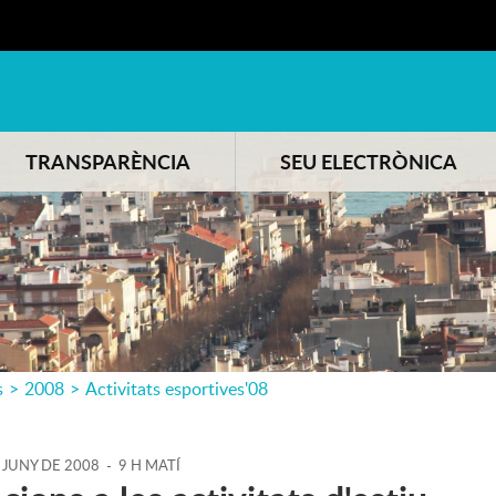
TRANSPARÈNCIA
SEU ELECTRÒNICA
s
>
2008
>
Activitats esportives'08
JUNY
DE
2008
-
9 H MATÍ