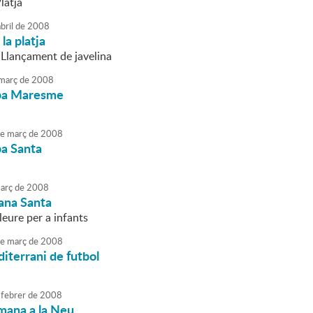
latja
bril
de
2008
la platja
 Llançament de javelina
març
de
2008
pa Maresme
e
març
de
2008
pa Santa
arç
de
2008
ana Santa
lleure per a infants
e
març
de
2008
iterrani de futbol
febrer
de
2008
mana a la Neu