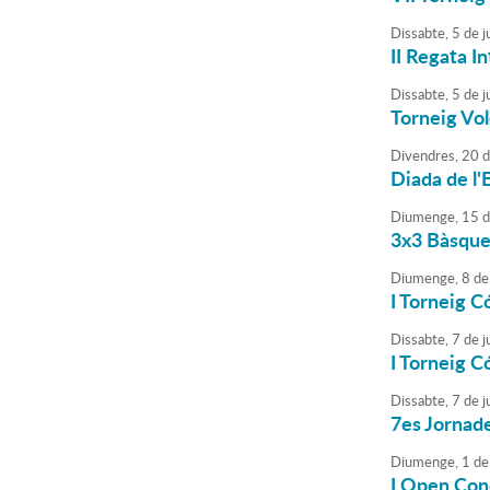
Dissabte,
5
de
ju
II Regata I
Dissabte,
5
de
ju
Torneig Vol
Divendres,
20
d
Diada de l'
Diumenge,
15
d
3x3 Bàsquet
Diumenge,
8
de
I Torneig C
Dissabte,
7
de
j
I Torneig C
Dissabte,
7
de
j
7es Jornade
Diumenge,
1
de
I Open Con