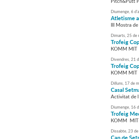
Pitch&Putt P
Diumenge,
6
d'
a
Atletisme a 
III Mostra de
Dimarts,
25
de
Trofeig Co
KOMM MIT
Divendres,
21
d
Trofeig Co
KOMM MIT
Dilluns,
17
de
m
Casal Setm
Activitat de 
Diumenge,
16
d
Trofeig Med
KOMM MIT
Dissabte,
23
de
Cap de Set