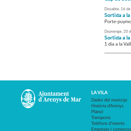
Dissabte,
16
de
Sortida a l
Porte-puymo
Diumenge,
20
d
Sortida a l
1 dia a la Val
LA VILA
Dades del municipi
Història d'Arenys
Plànol
Transports
Telèfons d'interès
Empreses i comerço