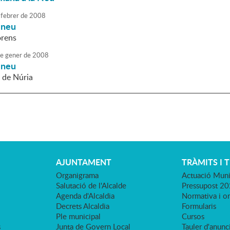
febrer
de
2008
a neu
rens
e
gener
de
2008
a neu
l de Núria
AJUNTAMENT
TRÀMITS I 
Organigrama
Actuació Muni
Salutació de l'Alcalde
Pressupost 2
Agenda d'Alcaldia
Normativa i o
Decrets Alcaldia
Formularis
Ple municipal
Cursos
s
Junta de Govern Local
Tauler d'anunci