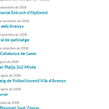
desembre
de
2008
orial Estruch d'Optimist
e
novembre
de
2008
 dels Arenys
novembre
de
2008
al de patinatge
e
setembre
de
2008
Catalunya de Laser
agost
de
2008
ei Platja 2x2 Mixte
'
agost
de
2008
eig de Futbol Juvenil Vila d'Arenys
'
agost
de
2008
arrer
juliol
de
2008
g Bàsquet Sant Zenon