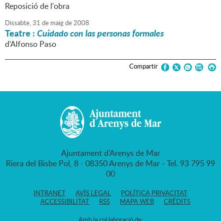
Reposició de l'obra
Dissabte,
31
de
maig
de
2008
Teatre :
Cuidado con las personas formales
d'Alfonso Paso
Compartir
Ajuntament d'Arenys de Mar
Riera del Bisbe Pol, 8 - 08350 Arenys de Mar - Tel. 93 795 99
00
INTRANET
AVÍS LEGAL
POLÍTICA PRIVACITAT
ACCESSIBILITAT
RSS
MAPA WEB
CRÈDITS
Amb la col·laboració de: