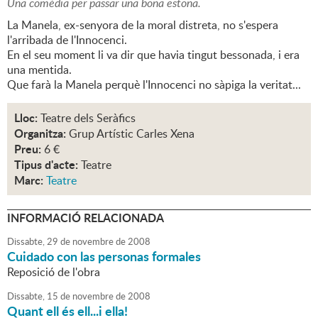
Una comèdia per passar una bona estona.
La Manela, ex-senyora de la moral distreta, no s'espera
l'arribada de l'Innocenci.
En el seu moment li va dir que havia tingut bessonada, i era
una mentida.
Que farà la Manela perquè l'Innocenci no sàpiga la veritat...
Lloc:
Teatre dels Seràfics
Organitza:
Grup Artístic Carles Xena
Preu:
6 €
Tipus d'acte:
Teatre
Marc:
Teatre
INFORMACIÓ RELACIONADA
Dissabte,
29
de
novembre
de
2008
Cuidado con las personas formales
Reposició de l'obra
Dissabte,
15
de
novembre
de
2008
Quant ell és ell...i ella!