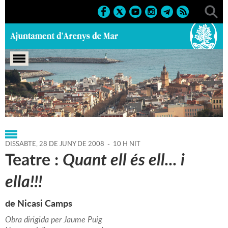
Portada
>
Regidories
>
Cultura
>
Agenda
>
28-06-2008
DISSABTE,
28
DE
JUNY
DE
2008
-
10 H NIT
Teatre :
Quant ell és ell... i
ella!!!
de Nicasi Camps
Obra dirigida per Jaume Puig