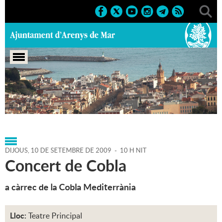
Portada
>
Agenda
>
10-09-
2009
>
Marcs
>
2009
>
Sardanes'09
DIJOUS,
10
DE
SETEMBRE
DE
2009
-
10 H NIT
Concert de Cobla
a càrrec de la Cobla Mediterrània
Lloc:
Teatre Principal