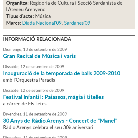
Organitza:
Regidoria de Cultura i Secció Sardanista de
l'Ateneu Arenyenc
Tipus d'acte:
Música
Marcs:
Diada Nacional'09
,
Sardanes'09
INFORMACIÓ RELACIONADA
Diumenge,
13
de
setembre
de
2009
Gran Recital de Música i varis
Dissabte,
12
de
setembre
de
2009
Inauguració de la temporada de balls 2009-2010
amb l'Orquestra Paradís
Dissabte,
12
de
setembre
de
2009
Festival Infantil : Paiassos, màgia i titelles
a càrrec de Els Tetes
Divendres,
11
de
setembre
de
2009
30 Anys de Ràdio Arenys - Concert de "Manel"
Ràdio Arenys celebra el seu 30è aniversari
Divendres,
11
de
setembre
de
2009