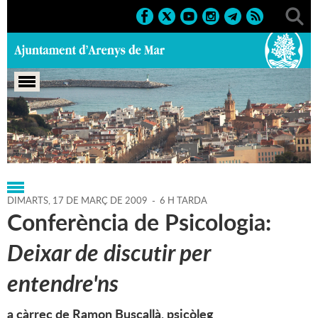
Portada
>
Regidories
>
Cultura
>
Agenda
>
17-03-2009
DIMARTS,
17
DE
MARÇ
DE
2009
-
6 H TARDA
Conferència de Psicologia:
Deixar de discutir per
entendre'ns
a càrrec de Ramon Buscallà, psicòleg