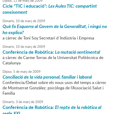
Dijous,
12
de
març
de
2009
Cicle "TIC i educació":
Les Aules TIC: compartint
coneixement
Dimarts,
10
de
març
de
2009
Què fa Esquerra al Govern de la Generalitat, i ningú no
ho explica?
a càrrec de Toni Soy Secretari d´Indústria i Empresa
Dimarts,
10
de
març
de
2009
Conferència de Robòtica:
La mutació sentimental
a càrrec de Carme Torras de la Universitat Politècnica de
Catalunya
Dijous,
5
de
març
de
2009
Conciliació de la vida personal, familiar i laboral
Conferència/Debat sobre els nous usos del temps a càrrec
de Montserrat González, psicòloga de l'Associació Salut i
Família
Dimarts,
3
de
març
de
2009
Conferència de Robòtica:
El repte de la robòtica al
segle XXI