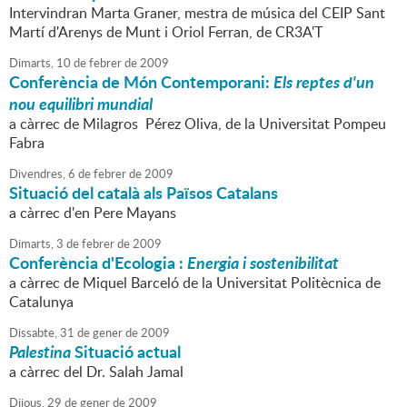
Intervindran Marta Graner, mestra de música del CEIP Sant
Martí d'Arenys de Munt i Oriol Ferran, de CR3A'T
Dimarts,
10
de
febrer
de
2009
Conferència de Món Contemporani:
Els reptes d'un
nou equilibri mundial
a càrrec de Milagros Pérez Oliva, de la Universitat Pompeu
Fabra
Divendres,
6
de
febrer
de
2009
Situació del català als Països Catalans
a càrrec d'en Pere Mayans
Dimarts,
3
de
febrer
de
2009
Conferència d'Ecologia :
Energia i sostenibilitat
a càrrec de Miquel Barceló de la Universitat Politècnica de
Catalunya
Dissabte,
31
de
gener
de
2009
Palestina
Situació actual
a càrrec del Dr. Salah Jamal
Dijous,
29
de
gener
de
2009