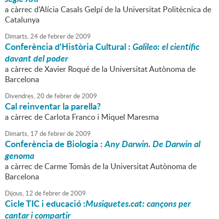
a càrrec d'Alícia Casals Gelpí de la Universitat Politècnica de
Catalunya
Dimarts,
24
de
febrer
de
2009
Conferència d'Història Cultural :
Galileo: el científic
davant del poder
a càrrec de Xavier Roqué de la Universitat Autònoma de
Barcelona
Divendres,
20
de
febrer
de
2009
Cal reinventar la parella?
a càrrec de Carlota Franco i Miquel Maresma
Dimarts,
17
de
febrer
de
2009
Conferència de Biologia :
Any Darwin. De Darwin al
genoma
a càrrec de Carme Tomàs de la Universitat Autònoma de
Barcelona
Dijous,
12
de
febrer
de
2009
Cicle TIC i educació :
Musiquetes.cat: cançons per
cantar i compartir