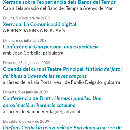
Xerrada sobre l'experiència dels Bancs del Temps
Cap a l'elaboració del Banc del Temps a Arenys de Mar
Dilluns,
5
d'
octubre
de
2009
Xerrada: La Comunicació digital
AJORNADA FINS A NOU AVÍS
Dilluns,
6
de
juliol
de
2009
Conferència:
Una persona, una experiència
amb Joan Corbella, psiquiatra
Dimarts,
16
de
juny
de
2009
Cloenda del curs al Teatre Principal.
Història del jazz i
del blues a través de les seves cançons
a càrrec de la Laia Porta, veu i de Publio Delgado, guitarra
Dimarts,
9
de
juny
de
2009
Conferència de Dret :
Hereus i pubilles. Una
aproximació a l'herència catalana
a càrrec de Ramon Verdaguer, advocat
Dissabte,
6
de
juny
de
2009
Ildefons Cerdà i la reinvenció de Barcelona
a càrrec de