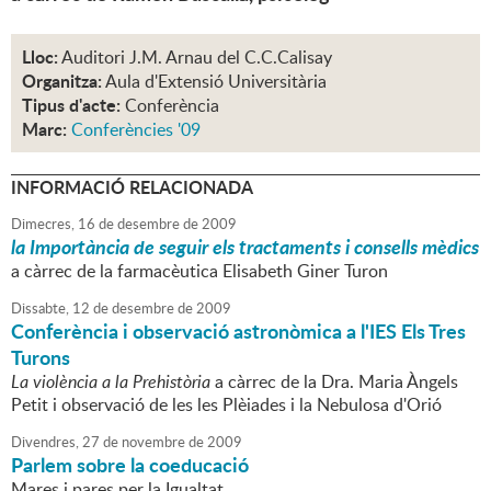
Lloc:
Auditori J.M. Arnau del C.C.Calisay
Organitza:
Aula d'Extensió Universitària
Tipus d'acte:
Conferència
Marc:
Conferències '09
INFORMACIÓ RELACIONADA
Dimecres,
16
de
desembre
de
2009
la Importància de seguir els tractaments i consells mèdics
a càrrec de la farmacèutica Elisabeth Giner Turon
Dissabte,
12
de
desembre
de
2009
Conferència i observació astronòmica a l'IES Els Tres
Turons
La violència a la Prehistòria
a càrrec de la Dra. Maria Àngels
Petit i observació de les les Plèiades i la Nebulosa d'Orió
Divendres,
27
de
novembre
de
2009
Parlem sobre la coeducació
Mares i pares per la Igualtat