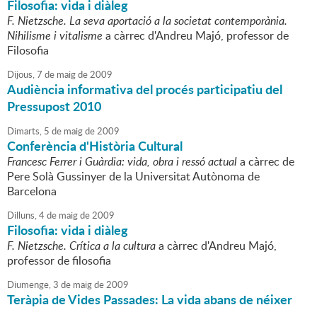
Filosofia: vida i diàleg
F. Nietzsche. La seva aportació a la societat contemporània.
Nihilisme i vitalisme
a càrrec d'Andreu Majó, professor de
Filosofia
Dijous,
7
de
maig
de
2009
Audiència informativa del procés participatiu del
Pressupost 2010
Dimarts,
5
de
maig
de
2009
Conferència d'Història Cultural
Francesc Ferrer i Guàrdia: vida, obra i ressó actual
a càrrec de
Pere Solà Gussinyer de la Universitat Autònoma de
Barcelona
Dilluns,
4
de
maig
de
2009
Filosofia: vida i diàleg
F. Nietzsche. Crítica a la cultura
a càrrec d'Andreu Majó,
professor de filosofia
Diumenge,
3
de
maig
de
2009
Teràpia de Vides Passades: La vida abans de néixer