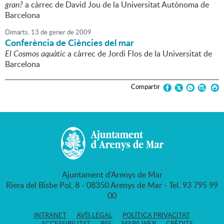
gran?
a càrrec de David Jou de la Universitat Autònoma de
Barcelona
Dimarts,
13
de
gener
de
2009
Conferència de Ciències del mar
El Cosmos aquàtic
a càrrec de Jordi Flos de la Universitat de
Barcelona
Compartir
Ajuntament d'Arenys de Mar
Riera del Bisbe Pol, 8 - 08350 Arenys de Mar - Tel. 93 795 99
00
INTRANET
AVÍS LEGAL
POLÍTICA PRIVACITAT
ACCESSIBILITAT
RSS
MAPA WEB
CRÈDITS