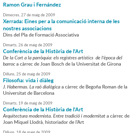
Ramon Grau i Fernández
Dimecres,
27
de
maig
de
2009
Xerrada: Eines per a la comunicació interna de les
nostres associacions
Dins del Pla de Formació Associativa
Dimarts,
26
de
maig
de
2009
Conferència de la Història de l'Art
De la Cort a la parròquia: els registres artístics de l'època del
barroc
a càrrec de Joan Bosch de la Universitat de Girona
Dilluns,
25
de
maig
de
2009
Filosofia: vida i diàleg
J. Habermas. La raó dialògica
a càrrec de Begoña Roman de la
Universitat de Barcelona
Dimarts,
19
de
maig
de
2009
Conferència de la Història de l'Art
Arquitectura modernista. Entre tradició i modernitat
a càrrec de
Joan Miquel Llodrà, historiador de l'Art
Dilluns,
18
de
maig
de
2009