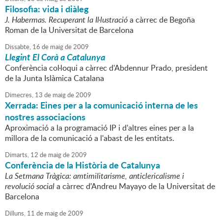
Filosofia: vida i diàleg
J. Habermas. Recuperant la Il·lustració
a càrrec de Begoña
Roman de la Universitat de Barcelona
Dissabte,
16
de
maig
de
2009
Llegint El Corà a Catalunya
Conferència col·loqui a càrrec d'Abdennur Prado, president
de la Junta Islàmica Catalana
Dimecres,
13
de
maig
de
2009
Xerrada: Eines per a la comunicació interna de les
nostres associacions
Aproximació a la programació IP i d'altres eines per a la
millora de la comunicació a l'abast de les entitats.
Dimarts,
12
de
maig
de
2009
Conferència de la Història de Catalunya
La Setmana Tràgica: amtimilitarisme, anticlericalisme i
revolució social
a càrrec d'Andreu Mayayo de la Universitat de
Barcelona
Dilluns,
11
de
maig
de
2009