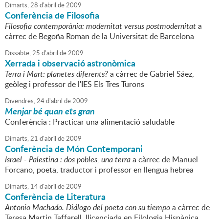
Dimarts,
28
d'
abril
de
2009
Conferència de Filosofia
Filosofia contemporània: modernitat versus postmodernitat
a
càrrec de Begoña Roman de la Universitat de Barcelona
Dissabte,
25
d'
abril
de
2009
Xerrada i observació astronòmica
Terra i Mart: planetes diferents?
a càrrec de Gabriel Sáez,
geòleg i professor de l'IES Els Tres Turons
Divendres,
24
d'
abril
de
2009
Menjar bé quan ets gran
Conferència : Practicar una alimentació saludable
Dimarts,
21
d'
abril
de
2009
Conferència de Món Contemporani
Israel - Palestina : dos pobles, una terra
a càrrec de Manuel
Forcano, poeta, traductor i professor en llengua hebrea
Dimarts,
14
d'
abril
de
2009
Conferència de Literatura
Antonio Machado. Diálogo del poeta con su tiempo
a càrrec de
Teresa Martin Taffarell, llicenciada en Filologia Hispànica