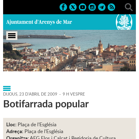
Portada
>
Agenda
>
23-04-
2009
>
Marcs
>
Festes
>
2009
>
Sant Jordi '09
DIJOUS,
23
D'
ABRIL
DE
2009
-
9 H VESPRE
Botifarrada popular
Lloc:
Plaça de l'Església
Adreça:
Plaça de l'Església
Organitza:
AEG Flos i Calcat i Regidoria de Cultura