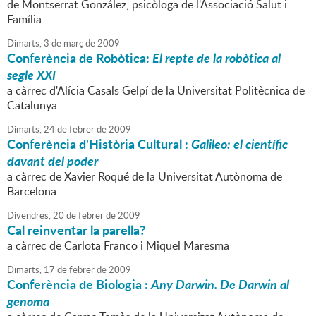
de Montserrat González, psicòloga de l'Associació Salut i
Família
Dimarts,
3
de
març
de
2009
Conferència de Robòtica:
El repte de la robòtica al
segle XXI
a càrrec d'Alícia Casals Gelpí de la Universitat Politècnica de
Catalunya
Dimarts,
24
de
febrer
de
2009
Conferència d'Història Cultural :
Galileo: el científic
davant del poder
a càrrec de Xavier Roqué de la Universitat Autònoma de
Barcelona
Divendres,
20
de
febrer
de
2009
Cal reinventar la parella?
a càrrec de Carlota Franco i Miquel Maresma
Dimarts,
17
de
febrer
de
2009
Conferència de Biologia :
Any Darwin. De Darwin al
genoma