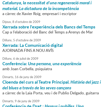
Catalunya, la necessitat d'una regeneració moral i
material. La dictadura de la incompetència
a càrrec de Xavier Roig, empresari i escriptor
Dijous,
8
d'
octubre
de
2009
Xerrada sobre l'experiència dels Bancs del Temps
Cap a l'elaboració del Banc del Temps a Arenys de Mar
Dilluns,
5
d'
octubre
de
2009
Xerrada: La Comunicació digital
AJORNADA FINS A NOU AVÍS
Dilluns,
6
de
juliol
de
2009
Conferència:
Una persona, una experiència
amb Joan Corbella, psiquiatra
Dimarts,
16
de
juny
de
2009
Cloenda del curs al Teatre Principal.
Història del jazz i
del blues a través de les seves cançons
a càrrec de la Laia Porta, veu i de Publio Delgado, guitarra
Dimarts,
9
de
juny
de
2009
Conferència de Dret :
Hereus i pubilles. Una