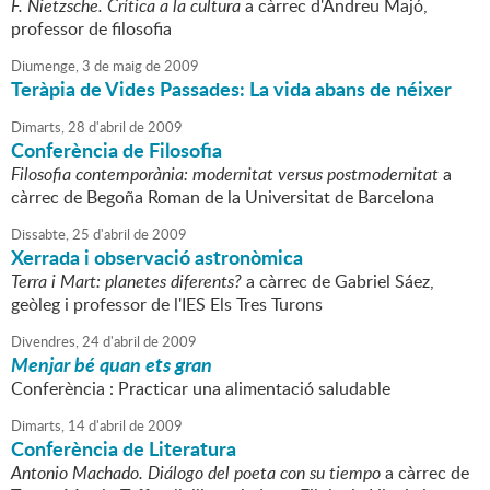
F. Nietzsche. Crítica a la cultura
a càrrec d'Andreu Majó,
professor de filosofia
Diumenge,
3
de
maig
de
2009
Teràpia de Vides Passades: La vida abans de néixer
Dimarts,
28
d'
abril
de
2009
Conferència de Filosofia
Filosofia contemporània: modernitat versus postmodernitat
a
càrrec de Begoña Roman de la Universitat de Barcelona
Dissabte,
25
d'
abril
de
2009
Xerrada i observació astronòmica
Terra i Mart: planetes diferents?
a càrrec de Gabriel Sáez,
geòleg i professor de l'IES Els Tres Turons
Divendres,
24
d'
abril
de
2009
Menjar bé quan ets gran
Conferència : Practicar una alimentació saludable
Dimarts,
14
d'
abril
de
2009
Conferència de Literatura
Antonio Machado. Diálogo del poeta con su tiempo
a càrrec de