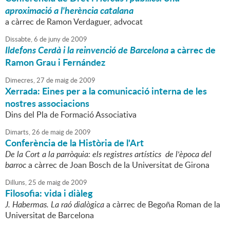
aproximació a l'herència catalana
a càrrec de Ramon Verdaguer, advocat
Dissabte,
6
de
juny
de
2009
Ildefons Cerdà i la reinvenció de Barcelona
a càrrec de
Ramon Grau i Fernández
Dimecres,
27
de
maig
de
2009
Xerrada: Eines per a la comunicació interna de les
nostres associacions
Dins del Pla de Formació Associativa
Dimarts,
26
de
maig
de
2009
Conferència de la Història de l'Art
De la Cort a la parròquia: els registres artístics de l'època del
barroc
a càrrec de Joan Bosch de la Universitat de Girona
Dilluns,
25
de
maig
de
2009
Filosofia: vida i diàleg
J. Habermas. La raó dialògica
a càrrec de Begoña Roman de la
Universitat de Barcelona