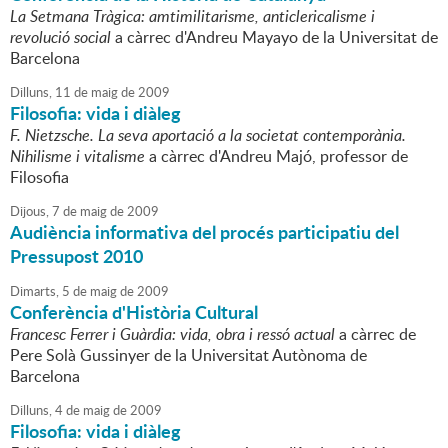
La Setmana Tràgica: amtimilitarisme, anticlericalisme i
revolució social
a càrrec d'Andreu Mayayo de la Universitat de
Barcelona
Dilluns,
11
de
maig
de
2009
Filosofia: vida i diàleg
F. Nietzsche. La seva aportació a la societat contemporània.
Nihilisme i vitalisme
a càrrec d'Andreu Majó, professor de
Filosofia
Dijous,
7
de
maig
de
2009
Audiència informativa del procés participatiu del
Pressupost 2010
Dimarts,
5
de
maig
de
2009
Conferència d'Història Cultural
Francesc Ferrer i Guàrdia: vida, obra i ressó actual
a càrrec de
Pere Solà Gussinyer de la Universitat Autònoma de
Barcelona
Dilluns,
4
de
maig
de
2009
Filosofia: vida i diàleg