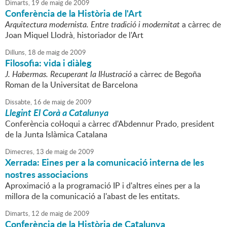
Dimarts,
19
de
maig
de
2009
Conferència de la Història de l'Art
Arquitectura modernista. Entre tradició i modernitat
a càrrec de
Joan Miquel Llodrà, historiador de l'Art
Dilluns,
18
de
maig
de
2009
Filosofia: vida i diàleg
J. Habermas. Recuperant la Il·lustració
a càrrec de Begoña
Roman de la Universitat de Barcelona
Dissabte,
16
de
maig
de
2009
Llegint El Corà a Catalunya
Conferència col·loqui a càrrec d'Abdennur Prado, president
de la Junta Islàmica Catalana
Dimecres,
13
de
maig
de
2009
Xerrada: Eines per a la comunicació interna de les
nostres associacions
Aproximació a la programació IP i d'altres eines per a la
millora de la comunicació a l'abast de les entitats.
Dimarts,
12
de
maig
de
2009
Conferència de la Història de Catalunya