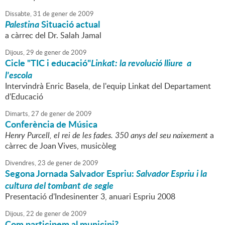
Dissabte,
31
de
gener
de
2009
Palestina
Situació actual
a càrrec del Dr. Salah Jamal
Dijous,
29
de
gener
de
2009
Cicle "TIC i educació"
Linkat: la revolució lliure a
l'escola
Intervindrà Enric Basela, de l'equip Linkat del Departament
d'Educació
Dimarts,
27
de
gener
de
2009
Conferència de Música
Henry Purcell, el rei de les fades. 350 anys del seu naixement
a
càrrec de Joan Vives, musicòleg
Divendres,
23
de
gener
de
2009
Segona Jornada Salvador Espriu:
Salvador Espriu i la
cultura del tombant de segle
Presentació d'Indesinenter 3, anuari Espriu 2008
Dijous,
22
de
gener
de
2009
Com participem al municipi?