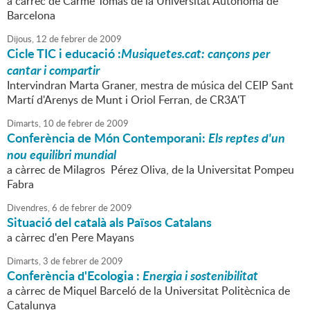
a càrrec de Carme Tomàs de la Universitat Autònoma de
Barcelona
Dijous,
12
de
febrer
de
2009
Cicle TIC i educació :
Musiquetes.cat: cançons per
cantar i compartir
Intervindran Marta Graner, mestra de música del CEIP Sant
Martí d'Arenys de Munt i Oriol Ferran, de CR3A'T
Dimarts,
10
de
febrer
de
2009
Conferència de Món Contemporani:
Els reptes d'un
nou equilibri mundial
a càrrec de Milagros Pérez Oliva, de la Universitat Pompeu
Fabra
Divendres,
6
de
febrer
de
2009
Situació del català als Països Catalans
a càrrec d'en Pere Mayans
Dimarts,
3
de
febrer
de
2009
Conferència d'Ecologia :
Energia i sostenibilitat
a càrrec de Miquel Barceló de la Universitat Politècnica de
Catalunya