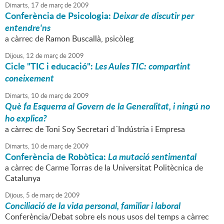
Dimarts,
17
de
març
de
2009
Conferència de Psicologia:
Deixar de discutir per
entendre'ns
a càrrec de Ramon Buscallà, psicòleg
Dijous,
12
de
març
de
2009
Cicle "TIC i educació":
Les Aules TIC: compartint
coneixement
Dimarts,
10
de
març
de
2009
Què fa Esquerra al Govern de la Generalitat, i ningú no
ho explica?
a càrrec de Toni Soy Secretari d´Indústria i Empresa
Dimarts,
10
de
març
de
2009
Conferència de Robòtica:
La mutació sentimental
a càrrec de Carme Torras de la Universitat Politècnica de
Catalunya
Dijous,
5
de
març
de
2009
Conciliació de la vida personal, familiar i laboral
Conferència/Debat sobre els nous usos del temps a càrrec