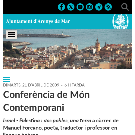
Portada
>
Regidories
>
Cultura
>
Agenda
>
21-04-2009
DIMARTS,
21
D'
ABRIL
DE
2009
-
6 H TARDA
Conferència de Món
Contemporani
Israel - Palestina : dos pobles, una terra
a càrrec de
Manuel Forcano, poeta, traductor i professor en
llengua hebrea