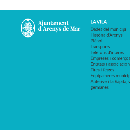
LA VILA
Dades del municipi
Història d'Arenys
Plànol
Transports
Telèfons d'interès
Empreses i comerço
Entitats i associacion
Fires i festes
Equipaments municip
Auterive i la Ràpita, 
germanes