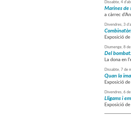
Dissabte,
4
d'
ab
Marines de 
a càrrec d'A
Divendres,
3
d'
a
Combinatòria
Exposició de 
Diumenge,
8
de
Del bombatx
La dona en l'
Dissabte,
7
de
m
Quan la ima
Exposició de
Divendres,
6
de
Lligams i e
Exposició de