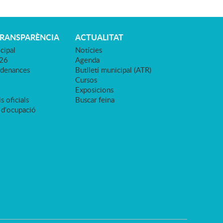
TRANSPARÈNCIA
ACTUALITAT
cipal
Notícies
026
Agenda
rdenances
Butlletí municipal (ATR)
Cursos
Exposicions
s oficials
Buscar feina
 d'ocupació