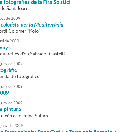
 fotografies de la Fira Solstici
 de Sant Joan
ost
de
2009
 colorista per la Mediterrània
Jordi Colomer "Kolo"
iol
de
2009
renys
quarel·les d'en Salvador Castellà
juny
de
2009
togràfic
enda de fotografies
juny
de
2009
2009
juny
de
2009
e pintura
a càrrec d'Imma Subirà
juny
de
2009
e l'arqueologia: Pons Guri i la Torre dels Encantats