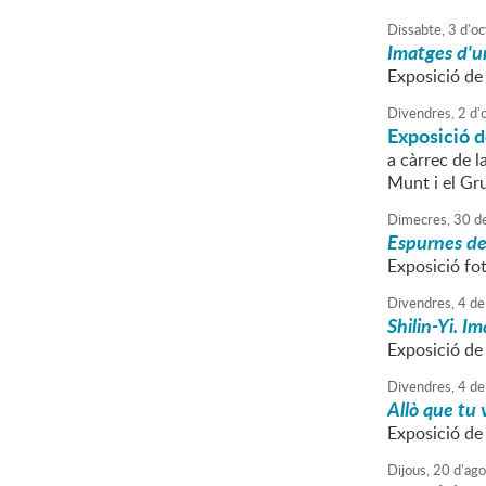
Dissabte,
3
d'
oc
Imatges d'u
Exposició de 
Divendres,
2
d'
Exposició d
a càrrec de l
Munt i el Gr
Dimecres,
30
d
Espurnes de 
Exposició fot
Divendres,
4
de
Shilin-Yi. I
Exposició de
Divendres,
4
de
Allò que tu 
Exposició de
Dijous,
20
d'
ago