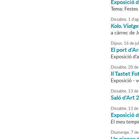
Exposició de
Tema: Festes
Dissabte,
1
d'
ag
Kolo. Viatge
a càrrec de 
Dijous,
16
de
jul
El port d'A
Exposició d'a
Dissabte,
20
de
II Tastet Fo
Exposició - v
Dissabte,
13
de
Saló d'Art 
Dissabte,
13
de
Exposició d
El meu temps
Diumenge,
7
de
Un pioner d