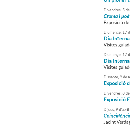
Divendres,
5
de
Croma i poèt
Exposició de
Diumenge,
17
d
Dia Intern
Visites guiad
Diumenge,
17
d
Dia Intern
Visites guiad
Dissabte,
9
de
m
Exposició d
Divendres,
8
de
Exposició
E
Dijous,
9
d'
abril
Coincidèncie
Jacint Verdag