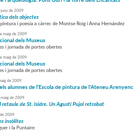
juny
de
2009
ica dels objectes
 pintura i poesia a càrrec de Montse Roig i Anna Hernández
e
maig
de
2009
acional dels Museus
es i jornada de portes obertes
e
maig
de
2009
acional dels Museus
es i jornada de portes obertes
aig
de
2009
els alumnes de l'Escola de pintura de l'Ateneu Arenyenc
maig
de
2009
l retaule de St. Isidre. Un Agustí Pujol retrobat
de
2009
s insòlites
uer i la Puntaire