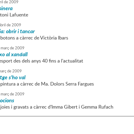
ril
de
2009
sinera
ntoni Lafuente
bril
de
2009
: obrir i tancar
botons a càrrec de Victòria Ibars
març
de
2009
o al xandall
esport des dels anys 40 fins a l'actualitat
arç
de
2009
tge s'ho val
 pintura a càrrec de Ma. Dolors Serra Fargues
març
de
2009
mocions
 joies i gravats a càrrec d'Imma Gibert i Gemma Rufach