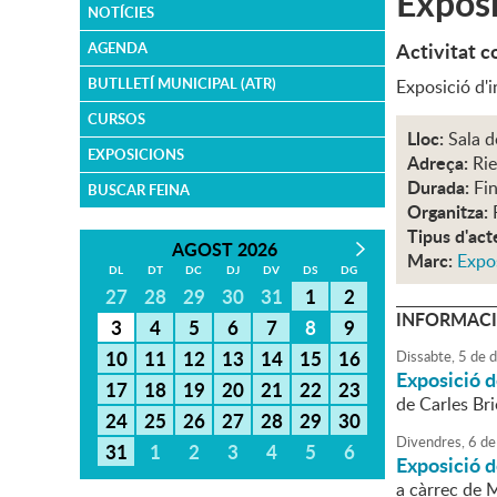
Exposi
NOTÍCIES
Activitat c
AGENDA
BUTLLETÍ MUNICIPAL (ATR)
Exposició d'i
CURSOS
Lloc:
Sala d
EXPOSICIONS
Adreça:
Rie
Durada:
Fi
BUSCAR FEINA
Organitza:
Tipus d'act
AGOST 2026
Marc:
Expos
DL
DT
DC
DJ
DV
DS
DG
27
28
29
30
31
1
2
INFORMACI
3
4
5
6
7
8
9
10
11
12
13
14
15
16
Dissabte,
5
de
d
Exposició d
17
18
19
20
21
22
23
de Carles Br
24
25
26
27
28
29
30
Divendres,
6
de
31
1
2
3
4
5
6
Exposició d
a càrrec de M