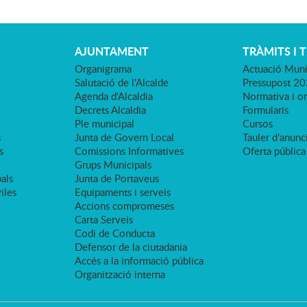
AJUNTAMENT
TRÀMITS I 
Organigrama
Actuació Muni
Salutació de l'Alcalde
Pressupost 2
Agenda d'Alcaldia
Normativa i o
Decrets Alcaldia
Formularis
Ple municipal
Cursos
s
Junta de Govern Local
Tauler d'anunci
s
Comissions Informatives
Oferta pública
Grups Municipals
als
Junta de Portaveus
viles
Equipaments i serveis
Accions compromeses
Carta Serveis
Codi de Conducta
Defensor de la ciutadania
Accés a la informació pública
Organització interna