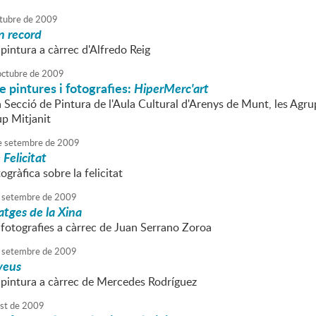
tubre
de
2009
n record
pintura a càrrec d'Alfredo Reig
octubre
de
2009
e pintures i fotografies:
HiperMerc'art
a Secció de Pintura de l'Aula Cultural d'Arenys de Munt, les Agr
up Mitjanit
e
setembre
de
2009
Felicitat
ogràfica sobre la felicitat
setembre
de
2009
matges de la Xina
 fotografies a càrrec de Juan Serrano Zoroa
setembre
de
2009
veus
 pintura a càrrec de Mercedes Rodríguez
st
de
2009