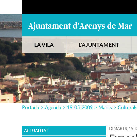
LA VILA
L'AJUNTAMENT
Portada
>
Agenda
>
19-05-2009
>
Marcs
>
Cultural
DIMARTS,
19
ACTUALITAT