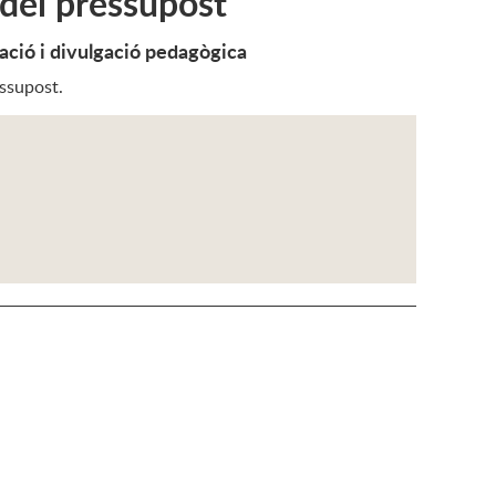
 del pressupost
ació i divulgació pedagògica
essupost.