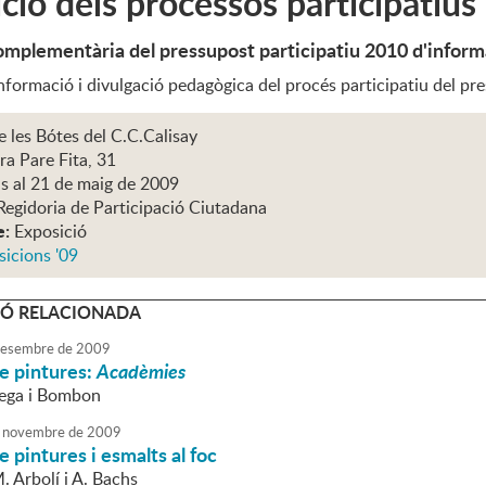
ció dels processos participatius
omplementària del pressupost participatiu 2010 d'inform
nformació i divulgació pedagògica del procés participatiu del pr
e les Bótes del C.C.Calisay
ra Pare Fita, 31
ns al 21 de maig de 2009
Regidoria de Participació Ciutadana
e:
Exposició
icions '09
Ó RELACIONADA
esembre
de
2009
e pintures:
Acadèmies
iega i Bombon
novembre
de
2009
e pintures i esmalts al foc
. Arbolí i A. Bachs