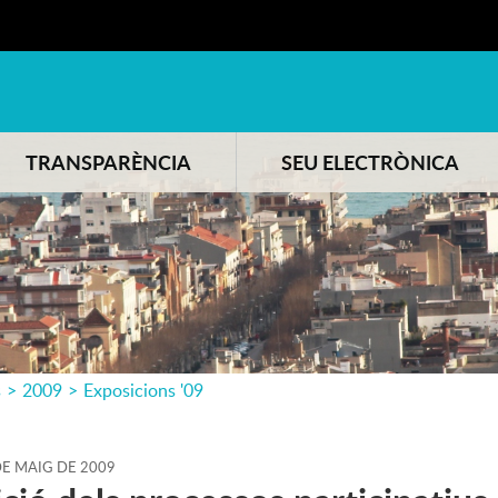
TRANSPARÈNCIA
SEU ELECTRÒNICA
s
>
2009
>
Exposicions '09
DE
MAIG
DE
2009