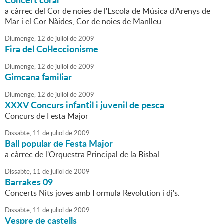
Concert coral
a càrrec del Cor de noies de l'Escola de Música d'Arenys de
Mar i el Cor Nàides, Cor de noies de Manlleu
Diumenge,
12
de
juliol
de
2009
Fira del Col·leccionisme
Diumenge,
12
de
juliol
de
2009
Gimcana familiar
Diumenge,
12
de
juliol
de
2009
XXXV Concurs infantil i juvenil de pesca
Concurs de Festa Major
Dissabte,
11
de
juliol
de
2009
Ball popular de Festa Major
a càrrec de l'Orquestra Principal de la Bisbal
Dissabte,
11
de
juliol
de
2009
Barrakes 09
Concerts Nits joves amb Formula Revolution i dj's.
Dissabte,
11
de
juliol
de
2009
Vespre de castells