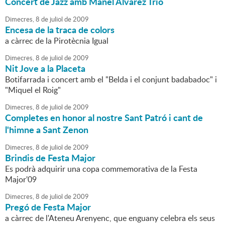
Concert de Jazz amb Manel Àlvarez Trio
Dimecres,
8
de
juliol
de
2009
Encesa de la traca de colors
a càrrec de la Pirotècnia Igual
Dimecres,
8
de
juliol
de
2009
Nit Jove a la Placeta
Botifarrada i concert amb el "Belda i el conjunt badabadoc" i
"Miquel el Roig"
Dimecres,
8
de
juliol
de
2009
Completes en honor al nostre Sant Patró i cant de
l'himne a Sant Zenon
Dimecres,
8
de
juliol
de
2009
Brindis de Festa Major
Es podrà adquirir una copa commemorativa de la Festa
Major'09
Dimecres,
8
de
juliol
de
2009
Pregó de Festa Major
a càrrec de l'Ateneu Arenyenc, que enguany celebra els seus