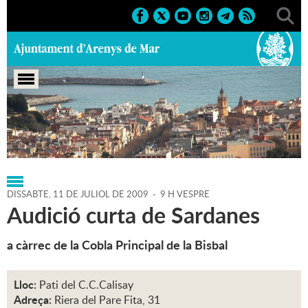
Portada
>
Regidories
>
Cultura
>
Agenda
>
11-07-2009
DISSABTE,
11
DE
JULIOL
DE
2009
-
9 H VESPRE
Audició curta de Sardanes
a càrrec de la Cobla Principal de la Bisbal
Lloc:
Pati del C.C.Calisay
Adreça:
Riera del Pare Fita, 31