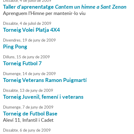
Dissabte,
4
de
juliol
de
2009
Taller d'aprenentatge
Cantem un himne a Sant Zenon
Aprenguem l'Himne per mantenir-lo viu
Dissabte,
4
de
juliol
de
2009
Torneig Volei Platja 4X4
Divendres,
19
de
juny
de
2009
Ping Pong
Dilluns,
15
de
juny
de
2009
Torneig Futbol 7
Diumenge,
14
de
juny
de
2009
Torneig Veterans Ramon Puigmartí
Dissabte,
13
de
juny
de
2009
Torneig Juvenil, femení i veterans
Diumenge,
7
de
juny
de
2009
Torneig de Futbol Base
Aleví 11, Infantil i Cadet
Dissabte,
6
de
juny
de
2009