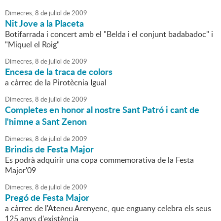
Dimecres,
8
de
juliol
de
2009
Nit Jove a la Placeta
Botifarrada i concert amb el "Belda i el conjunt badabadoc" i
"Miquel el Roig"
Dimecres,
8
de
juliol
de
2009
Encesa de la traca de colors
a càrrec de la Pirotècnia Igual
Dimecres,
8
de
juliol
de
2009
Completes en honor al nostre Sant Patró i cant de
l'himne a Sant Zenon
Dimecres,
8
de
juliol
de
2009
Brindis de Festa Major
Es podrà adquirir una copa commemorativa de la Festa
Major'09
Dimecres,
8
de
juliol
de
2009
Pregó de Festa Major
a càrrec de l'Ateneu Arenyenc, que enguany celebra els seus
125 anys d'existència