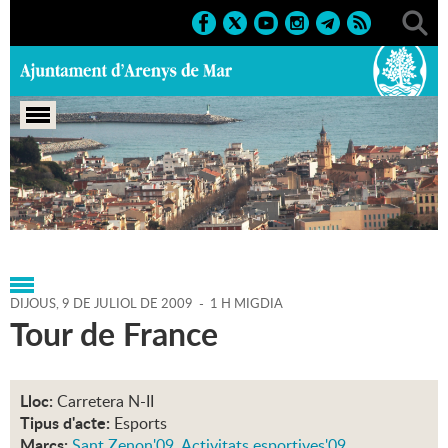
Portada
>
Agenda
>
09-07-
2009
>
Marcs
>
Festes
>
2009
>
Sant Zenon'09
DIJOUS,
9
DE
JULIOL
DE
2009
-
1 H MIGDIA
Tour de France
Lloc:
Carretera N-II
Tipus d'acte:
Esports
Marcs:
Sant Zenon'09
,
Activitats esportives'09