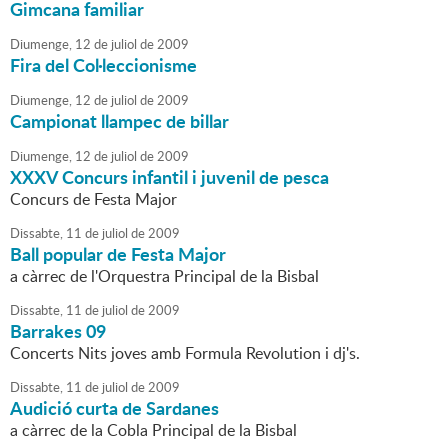
Gimcana familiar
Diumenge,
12
de
juliol
de
2009
Fira del Col·leccionisme
Diumenge,
12
de
juliol
de
2009
Campionat llampec de billar
Diumenge,
12
de
juliol
de
2009
XXXV Concurs infantil i juvenil de pesca
Concurs de Festa Major
Dissabte,
11
de
juliol
de
2009
Ball popular de Festa Major
a càrrec de l'Orquestra Principal de la Bisbal
Dissabte,
11
de
juliol
de
2009
Barrakes 09
Concerts Nits joves amb Formula Revolution i dj's.
Dissabte,
11
de
juliol
de
2009
Audició curta de Sardanes
a càrrec de la Cobla Principal de la Bisbal