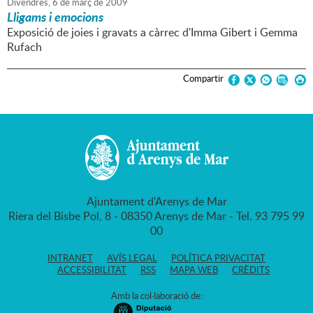
Divendres,
6
de
març
de
2009
Lligams i emocions
Exposició de joies i gravats a càrrec d'Imma Gibert i Gemma
Rufach
Compartir
Ajuntament d'Arenys de Mar
Riera del Bisbe Pol, 8 - 08350 Arenys de Mar - Tel. 93 795 99
00
INTRANET
AVÍS LEGAL
POLÍTICA PRIVACITAT
ACCESSIBILITAT
RSS
MAPA WEB
CRÈDITS
Amb la col·laboració de: