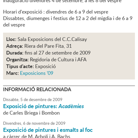
Inauguració divendres 4 de setembre, a les 8 del vespre
Horari d'exposició : divendres de 6 a 9 del vespre
Dissabtes, diumenges i festius de 12 a 2 del migdia i de 6 a 9
del vespre
Lloc:
Sala Exposicions del C.C.Calisay
Adreça:
Riera del Pare Fita, 31
Durada:
fins al 27 de setembre de 2009
Organitza:
Regidoria de Cultura i AFA
Tipus d'acte:
Exposició
Marc:
Exposicions '09
INFORMACIÓ RELACIONADA
Dissabte,
5
de
desembre
de
2009
Exposició de pintures:
Acadèmies
de Carles Briega i Bombon
Divendres,
6
de
novembre
de
2009
Exposició de pintures i esmalts al foc
a càrrec de M. Arbolí i A. Bachs