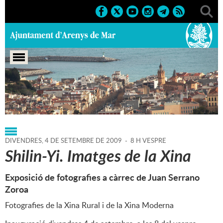
Portada
>
Regidories
>
Cultura
>
Agenda
>
04-09-2009
DIVENDRES,
4
DE
SETEMBRE
DE
2009
-
8 H VESPRE
Shilin-Yi. Imatges de la Xina
Exposició de fotografies a càrrec de Juan Serrano
Zoroa
Fotografies de la Xina Rural i de la Xina Moderna