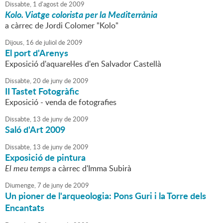
Dissabte,
1
d'
agost
de
2009
Kolo. Viatge colorista per la Mediterrània
a càrrec de Jordi Colomer "Kolo"
Dijous,
16
de
juliol
de
2009
El port d'Arenys
Exposició d'aquarel·les d'en Salvador Castellà
Dissabte,
20
de
juny
de
2009
II Tastet Fotogràfic
Exposició - venda de fotografies
Dissabte,
13
de
juny
de
2009
Saló d'Art 2009
Dissabte,
13
de
juny
de
2009
Exposició de pintura
El meu temps
a càrrec d'Imma Subirà
Diumenge,
7
de
juny
de
2009
Un pioner de l'arqueologia: Pons Guri i la Torre dels
Encantats