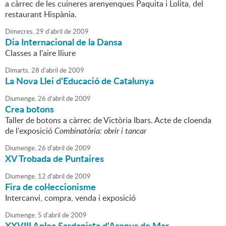
a càrrec de les cuineres arenyenques Paquita i Lolita, del
restaurant Hispània.
Dimecres,
29
d'
abril
de
2009
Dia Internacional de la Dansa
Classes a l'aire lliure
Dimarts,
28
d'
abril
de
2009
La Nova Llei d'Educació de Catalunya
Diumenge,
26
d'
abril
de
2009
Crea botons
Taller de botons a càrrec de Victòria Ibars. Acte de cloenda
de l'exposició
Combinatòria: obrir i tancar
Diumenge,
26
d'
abril
de
2009
XV Trobada de Puntaires
Diumenge,
12
d'
abril
de
2009
Fira de col·leccionisme
Intercanvi, compra, venda i exposició
Diumenge,
5
d'
abril
de
2009
XXVIII Aplec Sardanista d'Arenys de Mar