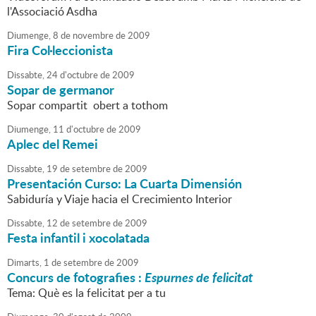
l'Associació Asdha
Diumenge,
8
de
novembre
de
2009
Fira Col·leccionista
Dissabte,
24
d'
octubre
de
2009
Sopar de germanor
Sopar compartit obert a tothom
Diumenge,
11
d'
octubre
de
2009
Aplec del Remei
Dissabte,
19
de
setembre
de
2009
Presentación Curso: La Cuarta Dimensión
Sabiduría y Viaje hacia el Crecimiento Interior
Dissabte,
12
de
setembre
de
2009
Festa infantil i xocolatada
Dimarts,
1
de
setembre
de
2009
Concurs de fotografies :
Espurnes de felicitat
Tema: Què es la felicitat per a tu