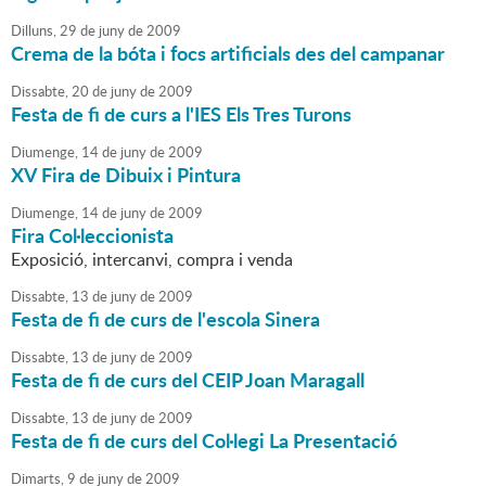
Dilluns,
29
de
juny
de
2009
Crema de la bóta i focs artificials des del campanar
Dissabte,
20
de
juny
de
2009
Festa de fi de curs a l'IES Els Tres Turons
Diumenge,
14
de
juny
de
2009
XV Fira de Dibuix i Pintura
Diumenge,
14
de
juny
de
2009
Fira Col·leccionista
Exposició, intercanvi, compra i venda
Dissabte,
13
de
juny
de
2009
Festa de fi de curs de l'escola Sinera
Dissabte,
13
de
juny
de
2009
Festa de fi de curs del CEIP Joan Maragall
Dissabte,
13
de
juny
de
2009
Festa de fi de curs del Col·legi La Presentació
Dimarts,
9
de
juny
de
2009