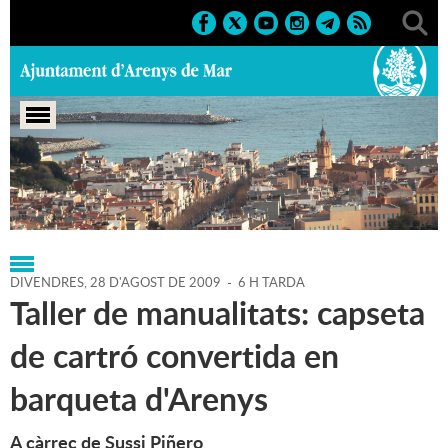
Portada
>
Regidories
>
Cultura
>
Agenda
>
28-08-2009
DIVENDRES,
28
D'
AGOST
DE
2009
-
6 H TARDA
Taller de manualitats: capseta
de cartró convertida en
barqueta d'Arenys
A càrrec de Sussi Piñero