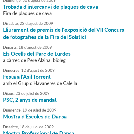
Diumenge,
30
d'
agost
de
2009
Trobada d'intercanvi de plaques de cava
Fira de plaques de cava
Dissabte,
22
d'
agost
de
2009
Lliurament de premis de l'exposició del VII Concurs
de fotografies de la Fira del Solstici
Dimarts,
18
d'
agost
de
2009
Els Ocells del Parc de Lurdes
a càrrec de Pere Alzina, biòleg
Dimecres,
12
d'
agost
de
2009
Festa a l'Asil Torrent
amb el Grup d'Havaneres de Calella
Dijous,
23
de
juliol
de
2009
PSC, 2 anys de mandat
Diumenge,
19
de
juliol
de
2009
Mostra d'Escoles de Dansa
Dissabte,
18
de
juliol
de
2009
Mostra Professional de Dansa