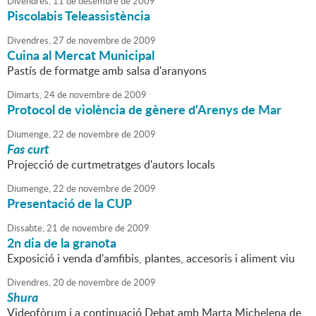
Divendres,
11
de
desembre
de
2009
Piscolabis Teleassistència
Divendres,
27
de
novembre
de
2009
Cuina al Mercat Municipal
Pastís de formatge amb salsa d'aranyons
Dimarts,
24
de
novembre
de
2009
Protocol de violència de gènere d'Arenys de Mar
Diumenge,
22
de
novembre
de
2009
Fas curt
Projecció de curtmetratges d'autors locals
Diumenge,
22
de
novembre
de
2009
Presentació de la CUP
Dissabte,
21
de
novembre
de
2009
2n dia de la granota
Exposició i venda d'amfibis, plantes, accesoris i aliment viu
Divendres,
20
de
novembre
de
2009
Shura
Videofòrum i a continuació Debat amb Marta Michelena de