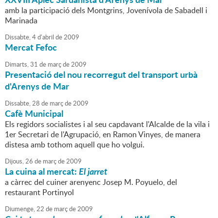
amb la participació dels Montgrins, Jovenívola de Sabadell i
Marinada
Dissabte,
4
d'
abril
de
2009
Mercat Fefoc
Dimarts,
31
de
març
de
2009
Presentació del nou recorregut del transport urbà
d'Arenys de Mar
Dissabte,
28
de
març
de
2009
Cafè Municipal
Els regidors socialistes i al seu capdavant l'Alcalde de la vila i
1er Secretari de l'Agrupació, en Ramon Vinyes, de manera
distesa amb tothom aquell que ho volgui.
Dijous,
26
de
març
de
2009
La cuina al mercat:
El jarret
a càrrec del cuiner arenyenc Josep M. Poyuelo, del
restaurant Portinyol
Diumenge,
22
de
març
de
2009