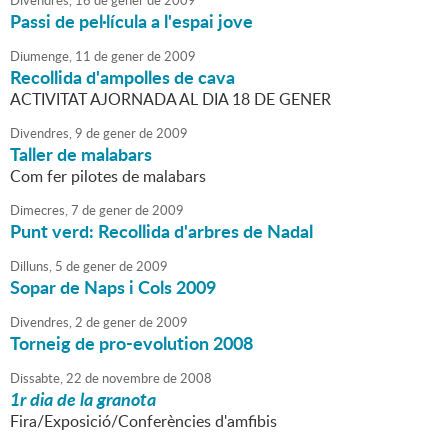
Divendres,
16
de
gener
de
2009
Passi de pel·lícula a l'espai jove
Diumenge,
11
de
gener
de
2009
Recollida d'ampolles de cava
ACTIVITAT AJORNADA AL DIA 18 DE GENER
Divendres,
9
de
gener
de
2009
Taller de malabars
Com fer pilotes de malabars
Dimecres,
7
de
gener
de
2009
Punt verd: Recollida d'arbres de Nadal
Dilluns,
5
de
gener
de
2009
Sopar de Naps i Cols 2009
Divendres,
2
de
gener
de
2009
Torneig de pro-evolution 2008
Dissabte,
22
de
novembre
de
2008
1r dia de la granota
Fira/Exposició/Conferències d'amfibis