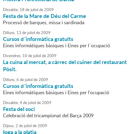
Dissabte,
18
de
juliol
de
2009
Festa de la Mare de Déu del Carme
Processó de barques, missa i sardinada
Dilluns,
13
de
juliol
de
2009
Cursos d´informàtica gratuïts
Eines informàtiques bàsiques i Eines per l´ocupació
Divendres,
10
de
juliol
de
2009
La cuina al mercat, a càrrec del cuiner del restaurant
Pòsit.
Dilluns,
6
de
juliol
de
2009
Cursos d´informàtica gratuïts
Eines informàtiques bàsiques i Eines per l'ocupació
Dissabte,
4
de
juliol
de
2009
Festa del soci
Celebració del tricampionat del Barça 2009
Dijous,
2
de
juliol
de
2009
Ioga a la platja