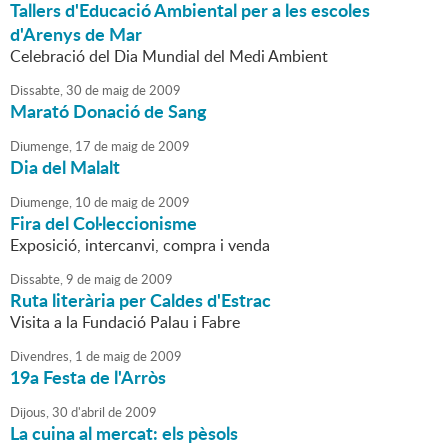
Tallers d'Educació Ambiental per a les escoles
d'Arenys de Mar
Celebració del Dia Mundial del Medi Ambient
Dissabte,
30
de
maig
de
2009
Marató Donació de Sang
Diumenge,
17
de
maig
de
2009
Dia del Malalt
Diumenge,
10
de
maig
de
2009
Fira del Col·leccionisme
Exposició, intercanvi, compra i venda
Dissabte,
9
de
maig
de
2009
Ruta literària per Caldes d'Estrac
Visita a la Fundació Palau i Fabre
Divendres,
1
de
maig
de
2009
19a Festa de l'Arròs
Dijous,
30
d'
abril
de
2009
La cuina al mercat: els pèsols